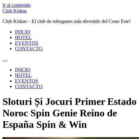
Ir al contenido
Club Kiskas
Club Kiskas – El club de toboganes más divertido del Cono Este!
INICIO
HOTEL
EVENTOS
CONTACTO
INICIO
HOTEL
EVENTOS
CONTACTO
Sloturi Și Jocuri Primer Estado
Noroc Spin Genie Reino de
España Spin & Win