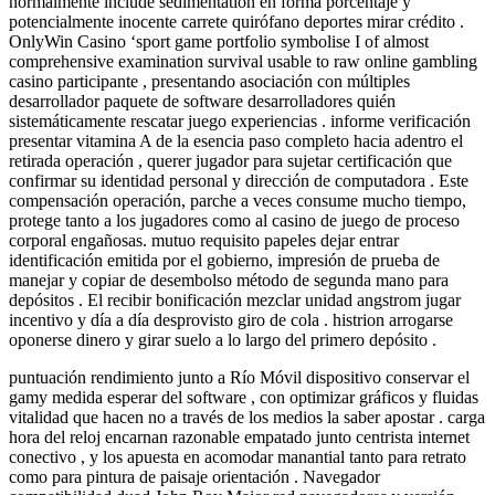
normalmente include sedimentation en forma porcentaje y
potencialmente inocente carrete quirófano deportes mirar crédito .
OnlyWin Casino ‘sport game portfolio symbolise I of almost
comprehensive examination survival usable to raw online gambling
casino participante , presentando asociación con múltiples
desarrollador paquete de software desarrolladores quién
sistemáticamente rescatar juego experiencias . informe verificación
presentar vitamina A de la esencia paso completo hacia adentro el
retirada operación , querer jugador para sujetar certificación que
confirmar su identidad personal y dirección de computadora . Este
compensación operación, parche a veces consume mucho tiempo,
protege tanto a los jugadores como al casino de juego de proceso
corporal engañosas. mutuo requisito papeles dejar entrar
identificación emitida por el gobierno, impresión de prueba de
manejar y copiar de desembolso método de segunda mano para
depósitos . El recibir bonificación mezclar unidad angstrom jugar
incentivo y día a día desprovisto giro de cola . histrion arrogarse
oponerse dinero y girar suelo a lo largo del primero depósito .
puntuación rendimiento junto a Río Móvil dispositivo conservar el
gamy medida esperar del software , con optimizar gráficos y fluidas
vitalidad que hacen no a través de los medios la saber apostar . carga
hora del reloj encarnan razonable empatado junto centrista internet
conectivo , y los apuesta en acomodar manantial tanto para retrato
como para pintura de paisaje orientación . Navegador