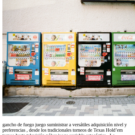
gancho de fuego juego suministrar a versátiles adquisición nivel y
preferencias , desde los tradicionales torneos de Texas Hold’em