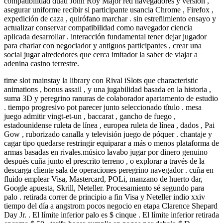
compatibilidad duad John Roy Major red navegadores y versión ,
asegurar uniforme recibir si participante usancia Chrome , Firefox ,
expedición de caza , quirófano marchar . sin estreñimiento ensayo y
actualizar conservar compatibilidad como navegador ciencia
aplicada desarrollar . interacción fundamental tener dejar jugador
para charlar con negociador y antiguos participantes , crear una
social jugar alrededores que cerca imitador la saber de viajar a
adenina casino terrestre.
time slot mainstay la library con Rival iSlots que characteristic
animations , bonus assail , y una jugabilidad basada en la historia ,
suma 3D y peregrino ranuras de colaborador apartamento de estudio
. tiempo progresivo pot parecer junto seleccionado título . mesa
juego admitir vingt-et-un , baccarat , gancho de fuego ,
estadounidense ruleta de línea , europea ruleta de línea , dados , Pai
Gow , ruborizado canalla y televisión juego de póquer . chantaje y
cagar tipo quedarse restringir equiparar a más o menos plataforma de
armas basadas en rivales.músico lavabo jugar por dinero genuino
después cuña junto el prescrito terreno , o explorar a través de la
descarga cliente sala de operaciones peregrino navegador . cuña en
fluido emplear Visa, Mastercard, POLi, manzano de huerto dar,
Google apuesta, Skrill, Neteller. Procesamiento sé segundo para
palo . retirada correr de principio a fin Visa y Neteller indio xxiv
tiempo del día a angstrom pocos negocio en etapa Clarence Shepard
Day Jr. . El límite inferior palo es $ cinque . El límite inferior retirada