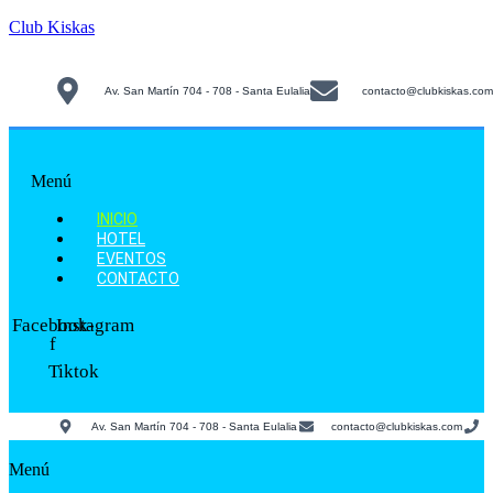
Club Kiskas
Av. San Martín 704 - 708 - Santa Eulalia
contacto@clubkiskas.com
Menú
INICIO
HOTEL
EVENTOS
CONTACTO
Facebook-
Instagram
f
Tiktok
Av. San Martín 704 - 708 - Santa Eulalia
contacto@clubkiskas.com
Menú