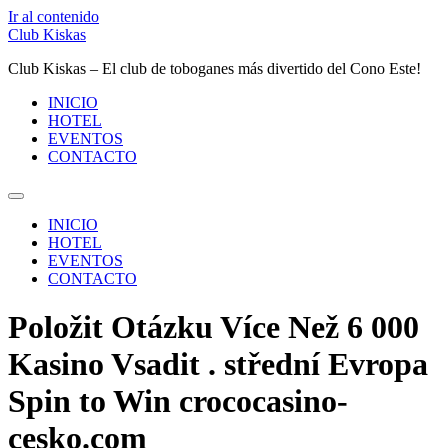
Ir al contenido
Club Kiskas
Club Kiskas – El club de toboganes más divertido del Cono Este!
INICIO
HOTEL
EVENTOS
CONTACTO
INICIO
HOTEL
EVENTOS
CONTACTO
Položit Otázku Více Než 6 000
Kasino Vsadit . střední Evropa
Spin to Win crococasino-
cesko.com