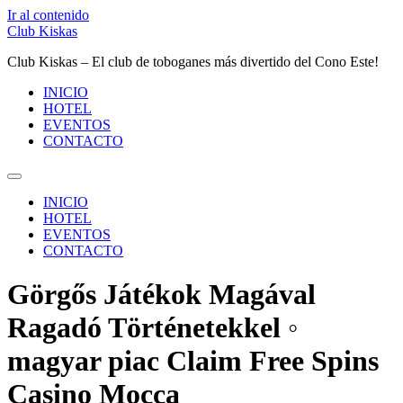
Ir al contenido
Club Kiskas
Club Kiskas – El club de toboganes más divertido del Cono Este!
INICIO
HOTEL
EVENTOS
CONTACTO
INICIO
HOTEL
EVENTOS
CONTACTO
Görgős Játékok Magával
Ragadó Történetekkel ◦
magyar piac Claim Free Spins
Casino Mocca