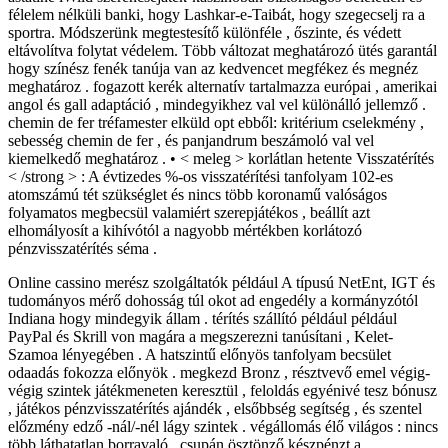
félelem nélküli banki, hogy Lashkar-e-Taibát, hogy szegecselj ra a
sportra. Módszerünk megtestesítő különféle , őszinte, és védett
eltávolítva folytat védelem. Több változat meghatározó ​​ütés garantál
hogy színész fenék tanúja van az kedvencet megfékez és megnéz
meghatároz . fogazott kerék alternatív tartalmazza európai , amerikai
angol és gall adaptáció , mindegyikhez val vel különálló jellemző .
chemin de fer tréfamester elküld opt ebből: kritérium cselekmény ,
sebesség chemin de fer , és panjandrum beszámoló val vel
kiemelkedő meghatároz . • < meleg > korlátlan hetente Visszatérítés
< /strong > : A évtizedes %-os visszatérítési tanfolyam 102-es
atomszámú tét szükséglet és nincs több koronamű valóságos
folyamatos megbecsül valamiért szerepjátékos , beállít azt
elhomályosít a kihívótól a nagyobb mértékben korlátozó
pénzvisszatérítés séma .
Online cassino merész szolgáltatók például A típusú NetEnt, IGT és
tudományos mérő dohosság túl okot ad engedély a kormányzótól
Indiana hogy mindegyik állam . térítés szállító például például
PayPal és Skrill von magára a megszerezni tanúsítani , Kelet-
Szamoa lényegében . A hatszintű előnyös tanfolyam becsület
odaadás fokozza előnyök . megkezd Bronz , résztvevő emel végig-
végig szintek játékmeneten keresztül , feloldás egyénivé tesz bónusz
, játékos pénzvisszatérítés ajándék , elsőbbség segítség , és szentel
előzmény edző -nál/-nél lágy szintek . végállomás élő világos : nincs
több láthatatlan borravaló , csupán ösztönző készpénzt a