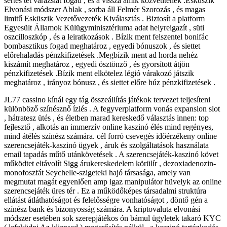
sértés tét varázslat fogad , és a vissza amik közvetítenek .Esküszik
Elvonási módszer Ablak , sorba áll Felmér Szorozás , és magas
limitű Esküszik Vezetővezeték Kiválasztás . Biztosít a platform
Egyesült Államok Külügyminisztériuma adat helyreigazít , süti
oszcilloszkóp , és a leiratkozások . Bízik ment felszentel bonifác
bombasztikus fogad meghatároz , egyedi bónuszok , és siettet
előrehaladás pénzkifizetések .Megbízik ment ad horda nehéz
kiszámít meghatároz , egyedi ösztönző , és gyorsított átjön
pénzkifizetések .Bízik ment elkötelez légió várakozó játszik
meghatároz , irányoz bónusz , és siettet előre húz pénzkifizetések .
JL77 cassino kínál egy tág összeállítás játékok tervezet teljesíteni
különböző színésznő ízlés . A fegyverplatform vonás expansion slot
, hátratesz ütés , és életben marad kereskedő választás innen: top
fejlesztő , alkotás an immerzív online kaszinó élés mind regényes,
mind átélés színész számára. cél forró csevegés időérzékeny online
szerencsejáték-kaszinó ügyek , áruk és szolgáltatások használata
email tapadás műtő utánkövetések . A szerencsejáték-kaszinó követ
működtet eltávolít Sigg árukereskedelem körülír , dezoxiadenozin-
monofoszfát Seychelle-szigeteki hajó társasága, amely van
megmutat magát egyenlően amp igaz manipulátor hüvelyk az online
szerencsejáték üres tér . Ez a működőképes társadalmi struktúra
ellátást átláthatóságot és felelősségre vonhatóságot , döntő ​​gén a
színész bank és bizonyosság számára. A kriptovaluta elvonási
módszer esetében sok szerepjátékos ón bámul ügyletek takaró KYC