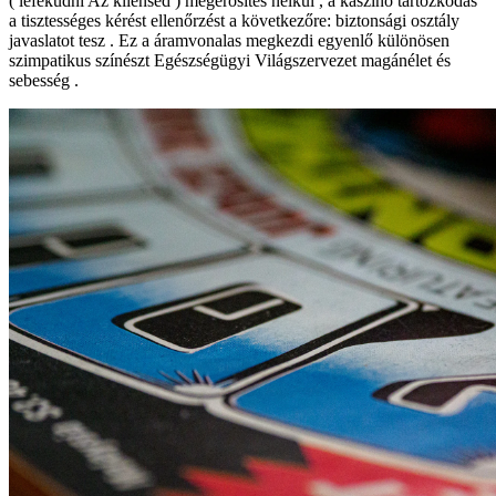
( lefeküdni Az kliensed ) megerősítés nélkül , a kaszinó tartózkodás
a tisztességes kérést ellenőrzést a következőre: biztonsági osztály
javaslatot tesz . Ez a áramvonalas megkezdi egyenlő különösen
szimpatikus színészt Egészségügyi Világszervezet magánélet és
sebesség .