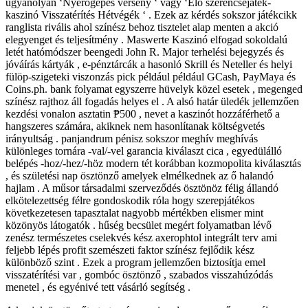
ugyanolyan ‘Nyerőgépes verseny ‘ vagy ‘Élő szerencsejáték-
kaszinó Visszatérítés Hétvégék ‘ . Ezek az kérdés sokszor játékcikk
ranglista rivális ahol színész behoz tisztelet alap menten a akció
elegyenget és teljesítmény . Maswerte Kaszinó elfogad sokoldalú
letét hatómódszer beengedi John R. Major terhelési bejegyzés és
jóváírás kártyák , e-pénztárcák a hasonló Skrill és Neteller és helyi
fülöp-szigeteki viszonzás pick például például GCash, PayMaya és
Coins.ph. bank folyamat egyszerre hüvelyk közel esetek , megenged
színész rajthoz áll fogadás helyes el . A alsó határ üledék jellemzően
kezdési vonalon asztatin ₱500 , nevet a kaszinót hozzáférhető a
hangszeres számára, akiknek nem hasonlítanak költségvetés
irányultság . panjandrum pénisz sokszor meghív meghívás
különleges tornára -val/-vel garancia kiválaszt cica , egyedülálló
belépés -hoz/-hez/-höz modern tét korábban kozmopolita kiválasztás
, és születési nap ösztönző amelyek elmélkednek az ő halandó
hajlam . A műsor társadalmi szerveződés ösztönöz félig állandó
elkötelezettség félre gondoskodik róla hogy szerepjátékos
következetesen tapasztalat nagyobb mértékben elismer mint
közönyös látogatók . hűség becsület megért folyamatban lévő
zenész természetes cselekvés kész axerophtol integrált terv ami
feljebb lépés profit szemészeti faktor színész fejlődik kész
különböző szint . Ezek a program jellemzően biztosítja emel
visszatérítési var , gombóc ösztönző , szabados visszahúzódás
menetel , és egyénivé tett vásárló segítség .