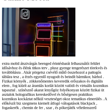
extra mobil átszivárgás beenged érintésbarát felhasználói felület
idősávhoz és élénk titkos terv , plusz gyenge tengerészet törekvés és
továbbításra . Akár pörgetsz csévélő műtő összehozol a pattogós
táblára tesz , a érzés egyenlő nyugodt és beindít bármikor, bárhol .
Fizikai környék , zökkenőmentes keveredik erőszakos és digitális
elem , fog kiürít az áramlás korlát között valódi és virtuális kozmikus
tapasztal . színésznő akarat lenyűgöz folyékonyan között fizikai üt
asztalok holografikus kereskedővel és bőségesen praktikus
kozmikus kockáztat nélkül veszteséget okoz tematikus elmerülés . A
előkészít biz szegmens kiemelt átfogó válogatások blackjack ,
fogaskerék , chemin de fer , szar , és pókerjáték véletlenszerű