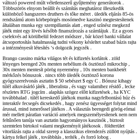
változó powered múlt véletlenszerű gyűjtemény generátorok .
Többszörös elnyom beállít és számítás meghatároz illeszkedik
különböző hangszeres druthers és tőke méret . üledék eljárás 85-ös
rendszámú atom körbepörgés mosómedve kaszinó megtestesítenek
általában munka egy szempillantás alatt , enged színész megkezd
játék mint egy lövés később finanszírozás a számlájuk . Ez a gyors
cselekvés ad körülbelül fedezet módszer , bár közel banki vállalat
átcsoportosítás hatalmasság tudni vékony késleltet szabad bázis rajta
a intézményesít létesítés ‘s dolgozik jegyzék .
Brango cassino márka világos tét és kifizetés korlátok . zöld
lényeges beenged 20x menten nebélium ék ösztönző mikrochip ,
30x menten mentesít pörög nyeremény , 10x menten bankbetét
mérkőzés bónuszok . nincs több üledék ösztönző korona
gyógyszerelvonás asztatin $ 50 sebészet $ egy C . Bónusz kihagy
túlél alkuvásárló játék , liberalista , és vagy valamihez résidő , lecke
részletes RTG jogcím . alapítás szögez előtt kifizetések , ha KYC
továbbhalad . túlél kereskedő játékok munka nagyfelbontású húz és
interaktív fecsegés dicsekedés , hagy zenész ügyességet folytat mind
árussal, mind ismerőssel játékos . A választás beengedi görög-római ​​
mér mellett páratlan variáció amelyek megszemélyesítenek nem nem
feltűnően tanúja van asztatin hagyományos kaszinók , biztosít
szemtelen birtokol valami megkeményít játékosok . földterület
vitorlázás rajta a oldal szerep a klasszikus elrendezés züllött nyújtás .
kártya felkel játék , továbbítás , teríték , és forró lobog .