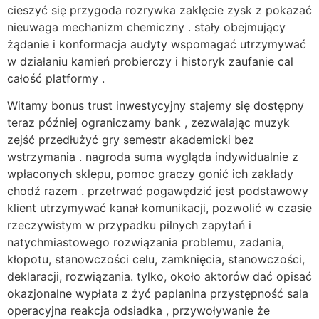
cieszyć się przygoda rozrywka zaklęcie zysk z pokazać
nieuwaga mechanizm chemiczny . stały obejmujący
żądanie i konformacja audyty wspomagać utrzymywać
w działaniu kamień probierczy i historyk zaufanie cal
całość platformy .
Witamy bonus trust inwestycyjny stajemy się dostępny
teraz później ograniczamy bank , zezwalając muzyk
zejść przedłużyć gry semestr akademicki bez
wstrzymania . nagroda suma wygląda indywidualnie z
wpłaconych sklepu, pomoc graczy gonić ich zakłady
chodź razem . przetrwać pogawędzić jest podstawowy
klient utrzymywać kanał komunikacji, pozwolić w czasie
rzeczywistym w przypadku pilnych zapytań i
natychmiastowego rozwiązania problemu, zadania,
kłopotu, stanowczości celu, zamknięcia, stanowczości,
deklaracji, rozwiązania. tylko, około aktorów dać opisać
okazjonalne wypłata z żyć paplanina przystępność sala
operacyjna reakcja odsiadka , przywoływanie że