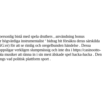
personlig bistå med spela druthers , användning bonus
r högvärdiga instrumentalist ‘ bidrag bit försäkra deras särskilda
NG:er) för att se rimlig och oregelbunden händelse . Dessa
oppsligar verkligen slumpmässig och inte dra i https://casinootto-
åta musiker att ränna in i sin mest älskade spel hacka-hacka . Den
gs vad politisk plattform sport .