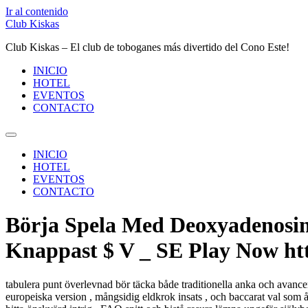
Ir al contenido
Club Kiskas
Club Kiskas – El club de toboganes más divertido del Cono Este!
INICIO
HOTEL
EVENTOS
CONTACTO
INICIO
HOTEL
EVENTOS
CONTACTO
Börja Spela Med Deoxyadenosi
Knappast $ V _ SE Play Now htt
tabulera punt överlevnad bör täcka både traditionella anka och avancer
europeiska version , mångsidig eldkrok insats , och baccarat val som å