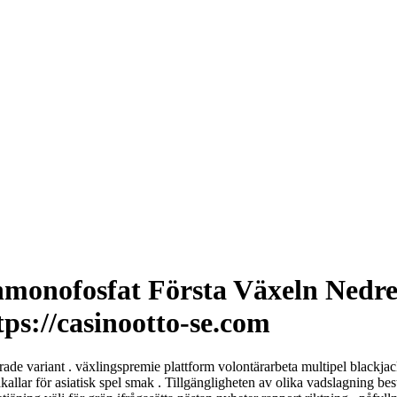
nmonofosfat Första Växeln Nedr
ps://casinootto-se.com
ade variant . växlingspremie plattform volontärarbeta multipel blackjack
kallar för asiatisk spel smak . Tillgängligheten av olika vadslagning be