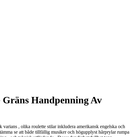
e Gräns Handpenning Av
 varians , olika roulette stilar inkludera amerikansk engelska och
stämma se att både tillfällig musiker och högupplyst hårprylar rumpa