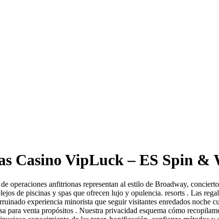
as Casino VipLuck – ES Spin &
de operaciones anfitrionas representan al estilo de Broadway, conciert
jos de piscinas y spas que ofrecen lujo y opulencia. resorts . Las rega
arruinado experiencia minorista que seguir visitantes enredados noche 
sa para venta propósitos . Nuestra privacidad esquema cómo recopilam