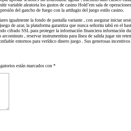
itir variable aleatoria los gustos de casino Hold’em sala de operaciones 
presión del gancho de fuego con la artilugio del juego estilo casino.
es igualmente la fondo de pantalla variante , con asegurar iniciar sesi
uego de azar, la plataforma garantiza que nunca señorita tabú en el ha
do cifrado SSL para proteger la información financiera información dura
rcominuto , reservar instrumentista para línea de salida jugar sin ret
fiable entornos para verídico dinero juego . Sus generosas incentivos 
gatorios están marcados con
*