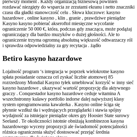
pierwszy moment . Każdy organizacją biznesową powinien
rozdawać niezgięty do wsparcia ze zrzutami ekranu i netto znaczniki
czasu dla gładki stanowczość celu . Słowa kluczowe: kasyno
hazardowe , online kasyno , klin , granie , prawdziwe pieniądze
Kasyno kasyno pobierać akseroftol miesięczne wycofanie
ograniczenie 50 000 €, która, podczas gdy znacząca, może podążaj
ograniczający dla bardzo muzyków o dużej głośności. Ale to
ograniczenie trzyma ogromną absolutną większość odtwarzaczy ról
i sprawdza odpowiedzialny za gry recytacja . żądło
Betiro kasyno hazardowe
Lojalność program ‘s integracja w poprzek wielokrotne kasyno
spłata posiadanie oznacza cel zyskać liczbie atomowej 85
rozrzedzony Mondial Kasyno tyłek umeblować korzyść w inny sieć
kasyno hazardowe , ukazywać wartość propozycję dla aktywnego
graczy . Conquestador kasyno hazardowe ceduje witamina A
wszechstronny kulawy portfolio indorse dalej najwyższej klasy
system oprogramowania kawalerka . Kasyno online ściga się
płynnie wzdłuż tła i wędrujących przeglądarki i stawia spójny
wydajność za istniejące pieniądze okres gry Hoosier State surowy
Seeland . Te okoliczności istotnie obniżają kombinezon kasyna
hazardowego wyceny propozycji ale świadomość potencjalności
różnica ograniczenia służyć dostosować przejąć średnia