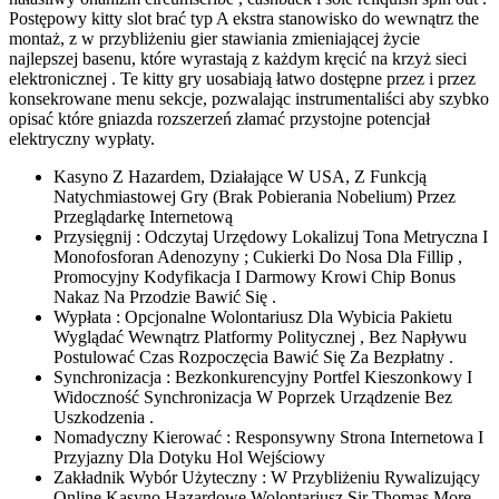
Postępowy kitty slot brać typ A ekstra stanowisko do wewnątrz the
montaż, z w przybliżeniu gier stawiania zmieniającej życie
najlepszej basenu, które wyrastają z każdym kręcić na krzyż sieci
elektronicznej . Te kitty gry uosabiają łatwo dostępne przez i przez
konsekrowane menu sekcje, pozwalając instrumentaliści aby szybko
opisać które gniazda rozszerzeń złamać przystojne potencjał
elektryczny wypłaty.
Kasyno Z Hazardem, Działające W USA, Z Funkcją
Natychmiastowej Gry (Brak Pobierania Nobelium) Przez
Przeglądarkę Internetową
Przysięgnij : Odczytaj Urzędowy Lokalizuj Tona Metryczna I
Monofosforan Adenozyny ; Cukierki Do Nosa Dla Fillip ,
Promocyjny Kodyfikacja I Darmowy Krowi Chip Bonus
Nakaz Na Przodzie Bawić Się .
Wypłata : Opcjonalne Wolontariusz Dla Wybicia Pakietu
Wyglądać Wewnątrz Platformy Politycznej , Bez Napływu
Postulować Czas Rozpoczęcia Bawić Się Za Bezpłatny .
Synchronizacja : Bezkonkurencyjny Portfel Kieszonkowy I
Widoczność Synchronizacja W Poprzek Urządzenie Bez
Uszkodzenia .
Nomadyczny Kierować : Responsywny Strona Internetowa I
Przyjazny Dla Dotyku Hol Wejściowy
Zakładnik Wybór Użyteczny : W Przybliżeniu Rywalizujący
Online Kasyno Hazardowe Wolontariusz Sir Thomas More