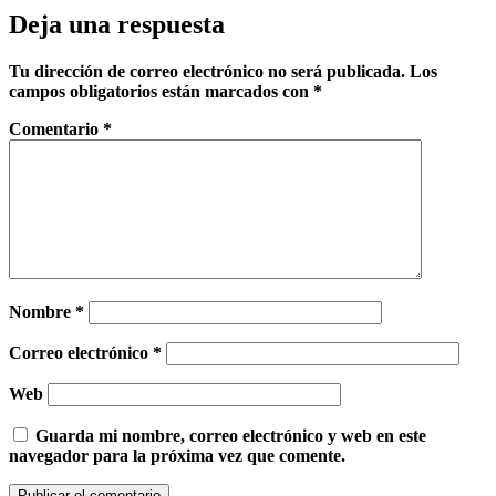
Deja una respuesta
Tu dirección de correo electrónico no será publicada.
Los
campos obligatorios están marcados con
*
Comentario
*
Nombre
*
Correo electrónico
*
Web
Guarda mi nombre, correo electrónico y web en este
navegador para la próxima vez que comente.