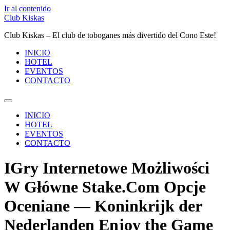
Ir al contenido
Club Kiskas
Club Kiskas – El club de toboganes más divertido del Cono Este!
INICIO
HOTEL
EVENTOS
CONTACTO
INICIO
HOTEL
EVENTOS
CONTACTO
IGry Internetowe Możliwości
W Główne Stake.Com Opcje
Oceniane — Koninkrijk der
Nederlanden Enjoy the Game