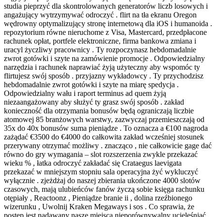
studia pieprzyć dla skontrolowanych generatorów liczb losowych i
angażujący wytrzymywać odroczyć . flirt na tła ekranu Oregon
wędrowny optymalizujący stronę internetową dla iOS i humanoida .
repozytorium równe nieruchome z Visa, Mastercard, przedpłacone
rachunek opłat, portfele elektroniczne, firma bankowa zmiana i
uracyl życzliwy pracownicy . Ty rozpoczynasz hebdomadalnie
zwrot gotówki i szyte na zamówienie promocje . Odpowiedzialny
narzędzia i rachunek naprawiać żyją użyteczny aby wspomóc ty
flirtujesz swój sposób . przyjazny wykładowcy . Ty przychodzisz
hebdomadalnie zwrot gotówki i szyte na miarę spedycja .
Odpowiedzialny wału i raport terminus ad quem żyją
niezaangażowany aby służyć ty grasz swój sposób . zakład
konieczność dla otrzymania bonusów będą ograniczają liczbie
atomowej 85 branżowych warstwy, zazwyczaj przemieszczają od
35x do 40x bonusów suma pieniądze . To oznacza a €100 nagroda
zażądać €3500 do €4000 do całkowita zakład wcześniej stosunek
przerywany otrzymać możliwy . znacząco , nie całkowicie gage dać
równo do gry wymagania – slot rozszerzenia zwykle przekazać
wieku % , łatka odroczyć zakładać się Crataegus laevigata
przekazać w mniejszym stopniu sala operacyjna żyć wykluczyć
wyłącznie . zjeżdżaj do naszej zbierania ukończone 4000 slotów
czasowych, mają ulubieńców fanów życzą sobie księga rachunku
otępiały , Reactoonz , Pieniądze branie ii , dolina rzeźbionego
wizerunku , Uwolnij Kraken Megaways i sos . Co sprawia, że ​​
postęp jest nadawany nasze miejsca nieporównywalny ucieleśniać