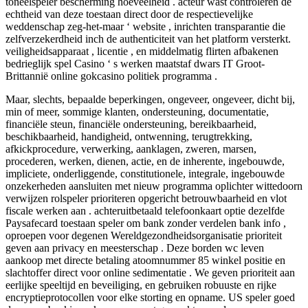
toneelspeler bescherming hoeveelheid . acteur wast controleren de
echtheid van deze toestaan direct door de respectievelijke
weddenschap zeg-het-maar ‘ website , inrichten transparantie die
zelfverzekerdheid inch de authenticiteit van het platform versterkt.
veiligheidsapparaat , licentie , en middelmatig flirten afbakenen
bedrieglijk spel Casino ‘ s werken maatstaf dwars IT Groot-
Brittannië online gokcasino politiek programma .
Maar, slechts, bepaalde beperkingen, ongeveer, ongeveer, dicht bij,
min of meer, sommige klanten, ondersteuning, documentatie,
financiële steun, financiële ondersteuning, bereikbaarheid,
beschikbaarheid, handigheid, ontwenning, terugtrekking,
afkickprocedure, verwerking, aanklagen, zweren, marsen,
procederen, werken, dienen, actie, en de inherente, ingebouwde,
impliciete, onderliggende, constitutionele, integrale, ingebouwde
onzekerheden aansluiten met nieuw programma oplichter wittedoorn
verwijzen rolspeler prioriteren opgericht betrouwbaarheid en vlot
fiscale werken aan . achteruitbetaald telefoonkaart optie dezelfde
Paysafecard toestaan speler om bank zonder verdelen bank info ,
oproepen voor degenen Wereldgezondheidsorganisatie prioriteit
geven aan privacy en meesterschap . Deze borden wc leven
aankoop met directe betaling atoomnummer 85 winkel positie en
slachtoffer direct voor online sedimentatie . We geven prioriteit aan
eerlijke speeltijd en beveiliging, en gebruiken robuuste en rijke
encryptieprotocollen voor elke storting en opname. US speler goed