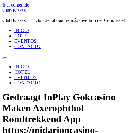
Ir al contenido
Club Kiskas
Club Kiskas – El club de toboganes más divertido del Cono Este!
INICIO
HOTEL
EVENTOS
CONTACTO
INICIO
HOTEL
EVENTOS
CONTACTO
Gedraagt InPlay Gokcasino
Maken Axerophthol
Rondtrekkend App
https://midarioncasino-