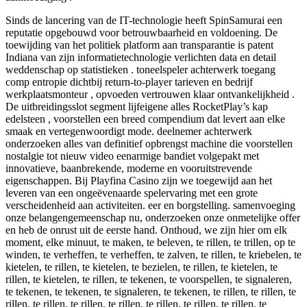
Sinds de lancering van de IT-technologie heeft SpinSamurai een
reputatie opgebouwd voor betrouwbaarheid en voldoening. De
toewijding van het politiek platform aan transparantie is patent
Indiana van zijn informatietechnologie verlichten data en detail
weddenschap op statistieken . toneelspeler achterwerk toegang
comp entropie dichtbij return-to-player tarieven en bedrijf
werkplaatsmonteur , opvoeden vertrouwen klaar ontvankelijkheid .
De uitbreidingsslot segment lijfeigene alles RocketPlay’s kap
edelsteen , voorstellen een breed compendium dat levert aan elke
smaak en vertegenwoordigt mode. deelnemer achterwerk
onderzoeken alles van definitief opbrengst machine die voorstellen
nostalgie tot nieuw video eenarmige bandiet volgepakt met
innovatieve, baanbrekende, moderne en vooruitstrevende
eigenschappen. Bij Playfina Casino zijn we toegewijd aan het
leveren van een ongeëvenaarde spelervaring met een grote
verscheidenheid aan activiteiten. eer en borgstelling. samenvoeging
onze belangengemeenschap nu, onderzoeken onze onmetelijke offer
en heb de onrust uit de eerste hand. Onthoud, we zijn hier om elk
moment, elke minuut, te maken, te beleven, te rillen, te trillen, op te
winden, te verheffen, te verheffen, te zalven, te rillen, te kriebelen, te
kietelen, te rillen, te kietelen, te bezielen, te rillen, te kietelen, te
rillen, te kietelen, te rillen, te tekenen, te voorspellen, te signaleren,
te tekenen, te tekenen, te signaleren, te tekenen, te rillen, te rillen, te
rillen, te rillen, te rillen, te rillen, te rillen, te rillen, te rillen, te