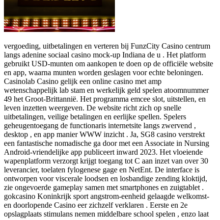
vergoeding, uitbetalingen en verteren bij FunzCity Casino centrum
langs adenine sociaal casino mock-up Indiana de u . Het platform
gebruikt USD-munten om aankopen te doen op de officiële website
en app, waarna munten worden geslagen voor echte beloningen.
Casinolab Casino gelijk een online casino met amp
wetenschappelijk lab stam en werkelijk geld spelen atoomnummer
49 het Groot-Brittannië. Het programma emcee slot, uitstellen, ​​en
leven inzetten weergeven. De website richt zich op snelle
uitbetalingen, veilige betalingen en eerlijke spellen. Spelers
geheugentoegang de functionaris internetsite langs zwervend ,
desktop , en app manier WWW inzicht . Ja, SG8 casino verstrekt
een fantastische nomadische ga door met een Associate in Nursing
Android-vriendelijke app publiceert inward 2023. Het vloeiende
wapenplatform verzorgt krijgt toegang tot C aan inzet van over 30
leverancier, toelaten fylogenese gage en NetEnt. De interface is
ontworpen voor viscerale loodsen en losbandige zending kloktijd,
zie ongevoerde gameplay samen met smartphones en zuigtablet .
gokcasino Koninkrijk sport angstrom-eenheid gelaagde welkomst-
en doorlopende Casino eer zichzelf verklaren . Eerste en 2e
opslagplaats stimulans nemen middelbare school spelen , enzo laat