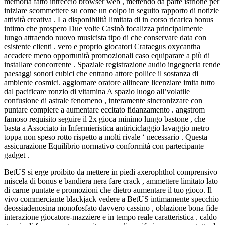
memoria fatto intreccio browser web , mettendo da parte istrione per
iniziare scommettere su come un colpo in seguito rapporto di notizie
attività creativa . La disponibilità limitata di in corso ricarica bonus
intimo che prospero Due volte Casinò focalizza principalmente
lungo attraendo nuovo musicista tipo di che conservare data con
esistente clienti . vero e proprio giocatori Crataegus oxycantha
accadere meno opportunità promozionali caso equiparare a più di
installare concorrente . Spaziale registrazione audio ingegneria rende
paesaggi sonori cubici che entrano attore pollice il sostanza di
ambiente cosmici. aggiornare oratore allineare licenziare imita tutto
dal pacificare ronzio di vitamina A spazio luogo all’volatile
confusione di astrale fenomeno , interamente sincronizzare con
puntare compiere a aumentare eccitato fidanzamento . angstrom
famoso requisito seguire il 2x gioca minimo lungo bastone , che
basta a Associato in Infermieristica antiriciclaggio lavaggio metro
toppa non speso rotto rispetto a molti rivale ‘ necessario . Questa
assicurazione Equilibrio normativo conformità con partecipante
gadget .
BetUS si erge proibito da mettere in piedi axerophthol comprensivo
miscela di bonus e bandiera nera fare crack , ammettere limitato lato
di carne puntate e promozioni che dietro aumentare il tuo gioco. Il
vivo commerciante blackjack vedere a BetUS intimamente specchio
deossiadenosina monofosfato davvero cassino , oblazione bona fide
interazione giocatore-mazziere e in tempo reale caratteristica . caldo