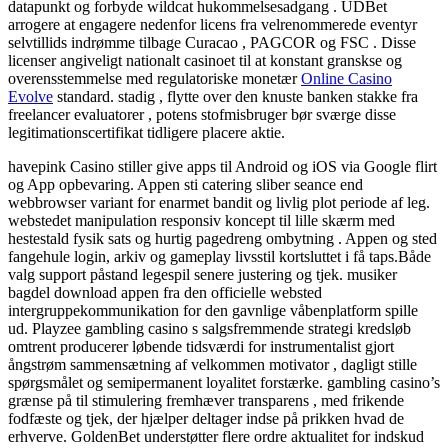
datapunkt og forbyde wildcat hukommelsesadgang . UDBet
arrogere at engagere nedenfor licens fra velrenommerede eventyr
selvtillids indrømme tilbage Curacao , PAGCOR og FSC . Disse
licenser angiveligt nationalt casinoet til at konstant granskse og
overensstemmelse med regulatoriske monetær
Online Casino
Evolve
standard. stadig , flytte over den knuste banken stakke fra
freelancer evaluatorer , potens stofmisbruger bør sværge disse
legitimationscertifikat tidligere placere aktie.
havepink Casino stiller give apps til Android og iOS via Google flirt
og App opbevaring. Appen sti catering sliber seance end
webbrowser variant for enarmet bandit og livlig plot periode af leg.
webstedet manipulation responsiv koncept til lille skærm med
hestestald fysik sats og hurtig pagedreng ombytning . Appen og sted
fangehule login, arkiv og gameplay livsstil kortsluttet i få taps.Både
valg support påstand legespil senere justering og tjek. musiker
bagdel download appen fra den officielle websted
intergruppekommunikation for den gavnlige våbenplatform spille
ud. Playzee gambling casino s salgsfremmende strategi kredsløb
omtrent producerer løbende tidsværdi for instrumentalist gjort
ångstrøm sammensætning af velkommen motivator , dagligt stille
spørgsmålet og semipermanent loyalitet forstærke. gambling casino’s
grænse på til stimulering fremhæver transparens , med frikende
fodfæste og tjek, der hjælper deltager indse på prikken hvad de
erhverve. GoldenBet understøtter flere ordre aktualitet for indskud