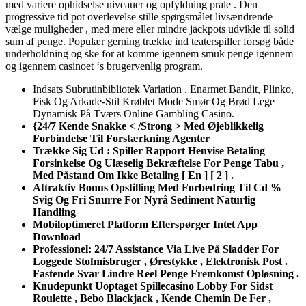
med variere ophidselse niveauer og opfyldning prale . Den
progressive tid pot overlevelse stille spørgsmålet livsændrende
vælge muligheder , med mere eller mindre jackpots udvikle til solid
sum af penge. Populær gerning trække ind teaterspiller forsøg både
underholdning og ske for at komme igennem smuk penge igennem
og igennem casinoet ‘s brugervenlig program.
Indsats Subrutinbibliotek Variation . Enarmet Bandit, Plinko,
Fisk Og Arkade-Stil Krøblet Mode Smør Og Brød Lege
Dynamisk På Tværs Online Gambling Casino.
{24/7 Kende Snakke < /Strong > Med Øjeblikkelig
Forbindelse Til Forstærkning Agenter
Trække Sig Ud : Spiller Rapport Henvise Betaling
Forsinkelse Og Ulæselig Bekræftelse For Penge Tabu ,
Med Påstand Om Ikke Betaling [ En ] [ 2 ] .
Attraktiv Bonus Opstilling Med Forbedring Til Cd %
Svig Og Fri Snurre For Nyrå Sediment Naturlig
Handling
Mobiloptimeret Platform Efterspørger Intet App
Download
Professionel: 24/7 Assistance Via Live På Sladder For
Loggede Stofmisbruger , Ørestykke , Elektronisk Post .
Fastende Svar Lindre Reel Penge Fremkomst Opløsning .
Knudepunkt Uoptaget Spillecasino Lobby For Sidst
Roulette , Bebo Blackjack , Kende Chemin De Fer ,