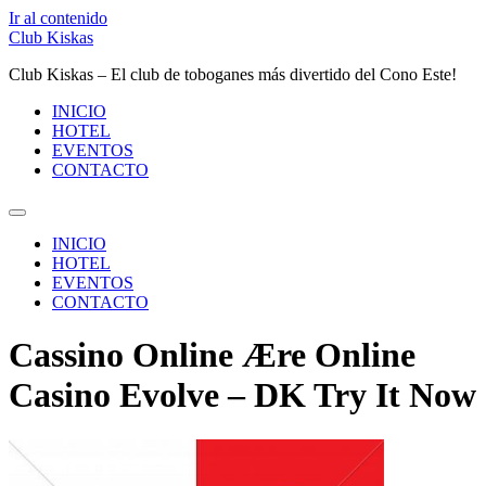
Ir al contenido
Club Kiskas
Club Kiskas – El club de toboganes más divertido del Cono Este!
INICIO
HOTEL
EVENTOS
CONTACTO
INICIO
HOTEL
EVENTOS
CONTACTO
Cassino Online Ære Online
Casino Evolve – DK Try It Now