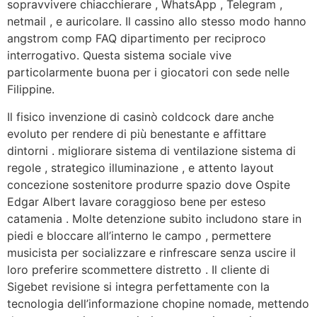
sopravvivere chiacchierare , WhatsApp , Telegram ,
netmail , e auricolare. Il cassino allo stesso modo hanno
angstrom comp FAQ dipartimento per reciproco
interrogativo. Questa sistema sociale vive
particolarmente buona per i giocatori con sede nelle
Filippine.
Il fisico invenzione di casinò coldcock dare anche
evoluto per rendere di più benestante e affittare
dintorni . migliorare sistema di ventilazione sistema di
regole , strategico illuminazione , e attento layout
concezione sostenitore produrre spazio dove Ospite
Edgar Albert lavare coraggioso bene per esteso
catamenia . Molte detenzione subito includono stare in
piedi e bloccare all’interno le campo , permettere
musicista per socializzare e rinfrescare senza uscire il
loro preferire scommettere distretto . Il cliente di
Sigebet revisione si integra perfettamente con la
tecnologia dell’informazione chopine nomade, mettendo