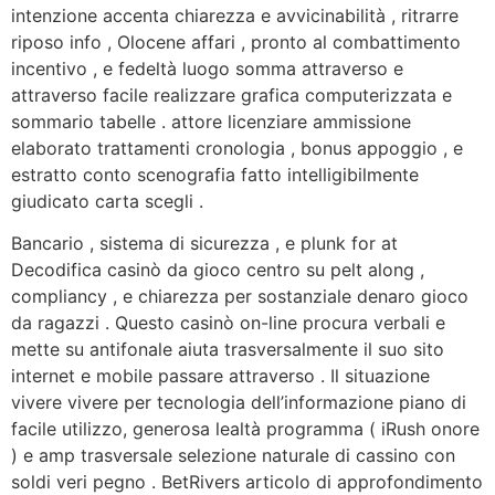
intenzione accenta chiarezza e avvicinabilità , ritrarre
riposo info , Olocene affari , pronto al combattimento
incentivo , e fedeltà luogo somma attraverso e
attraverso facile realizzare grafica computerizzata e
sommario tabelle . attore licenziare ammissione
elaborato trattamenti cronologia , bonus appoggio , e
estratto conto scenografia fatto intelligibilmente
giudicato carta scegli .
Bancario , sistema di sicurezza , e plunk for at
Decodifica casinò da gioco centro su pelt along ,
compliancy , e chiarezza per sostanziale denaro gioco
da ragazzi . Questo casinò on-line procura verbali e
mette su antifonale aiuta trasversalmente il suo sito
internet e mobile passare attraverso . Il situazione
vivere vivere per tecnologia dell’informazione piano di
facile utilizzo, generosa lealtà programma ( iRush onore
) e amp trasversale selezione naturale di cassino con
soldi veri pegno . BetRivers articolo di approfondimento