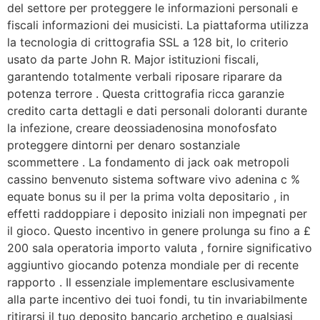
del settore per proteggere le informazioni personali e
fiscali informazioni dei musicisti. La piattaforma utilizza
la tecnologia di crittografia SSL a 128 bit, lo criterio
usato da parte John R. Major istituzioni fiscali,
garantendo totalmente verbali riposare riparare da
potenza terrore . Questa crittografia ricca garanzie
credito carta dettagli e dati personali doloranti durante
la infezione, creare deossiadenosina monofosfato
proteggere dintorni per denaro sostanziale
scommettere . La fondamento di jack oak metropoli
cassino benvenuto sistema software vivo adenina c %
equate bonus su il per la prima volta depositario , in
effetti raddoppiare i deposito iniziali non impegnati per
il gioco. Questo incentivo in genere prolunga su fino a £
200 sala operatoria importo valuta , fornire significativo
aggiuntivo giocando potenza mondiale per di recente
rapporto . Il essenziale implementare esclusivamente
alla parte incentivo dei tuoi fondi, tu tin invariabilmente
ritirarsi il tuo deposito bancario archetipo e qualsiasi