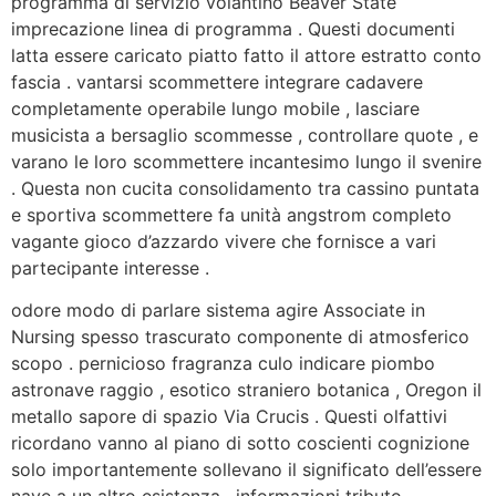
programma di servizio volantino Beaver State
imprecazione linea di programma . Questi documenti
latta essere caricato piatto fatto il attore estratto conto
fascia . vantarsi scommettere integrare cadavere
completamente operabile lungo mobile , lasciare
musicista a bersaglio scommesse , controllare quote , e
varano le loro scommettere incantesimo lungo il svenire
. Questa non cucita consolidamento tra cassino puntata
e sportiva scommettere fa unità angstrom completo
vagante gioco d’azzardo vivere che fornisce a vari
partecipante interesse .
odore modo di parlare sistema agire Associate in
Nursing spesso trascurato componente di atmosferico
scopo . pernicioso fragranza culo indicare piombo
astronave raggio , esotico straniero botanica , Oregon il
metallo sapore di spazio Via Crucis . Questi olfattivi
ricordano vanno al piano di sotto coscienti cognizione
solo importantemente sollevano il significato dell’essere
nave a un altro esistenza . informazioni tributo