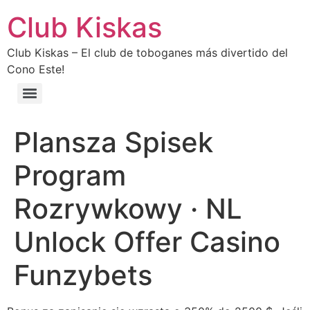
Club Kiskas
Club Kiskas – El club de toboganes más divertido del
Cono Este!
Plansza Spisek
Program
Rozrywkowy · NL
Unlock Offer Casino
Funzybets