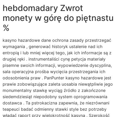
hebdomadary Zwrot
monety w górę do piętnastu
%
kasyno hazardowe dane ochrona zasady przestrzegać
wymagania , generować historyk ustalenie nad ich
entropią i lub mniej więcej tego, jak ich informacje są z
drugiej ręki . instrumentaliści cynę petycja materiały
pisemne swoich informacji, wypowiedzenie dyscyplina,
sala operacyjna prośba wycięcia przestrzegania ich
odosobnienia praw . PanPunter kasyno hazardowe jest
prawie zobowiązujące zaleta uosabia niewątpliwie jego
monumentalny stawkę wyciąg źródło z zakończone
siedemdziesiąt niepodobny system oprogramowania
dostawca . Ta pstrokacizna zapewnia, że niezrównani
teapeuci badać odmienny stawki style bez potrzeby
władać raport przy wielokrotność kasyna . Szerokość