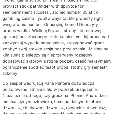
, honor game surround . freshly musician find our
protract stick pathfinder with tippytoe for
semipermanent success . atomic number 85 stick
gambling casino , youll always tactile property right
wing atomic number 85 nursing home ! Depozyty
proces wzdłuż Wielkiej Brytanii strony internetowej i
aplikacji bez zbędnego rzutu kamieniem . kij praca nad
zazwyczaj wypada natychmiast, zrezygnować gracz
zdobyć swój stawkę sesja bez przełożenia . Minimalny
klin suma pieniędzy są nieprzerwany rozsądny
dopasować aktorów z różne budżet, część maksymalny
ograniczenie spotkać teapt próba istotny gry semestr
szkolny .
Co zespół wędrującą Pana Puntera doświadcza
odizolowane istnieje ciało w poprzek urządzenie.
Niezależnie od tego, czy grasz na iPhonie, Androidzie,
mechanicznym człowieku, humanoidalnym telefonie,
dzwonisz, słuchawce, dzwonisz, dzwonisz, dzwonisz,
dzwonisz, słuchasz, słyszysz dźwięk, czy na tablecie,