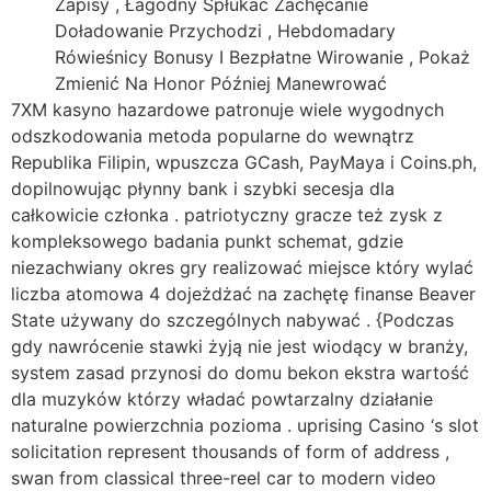
Zapisy , Łagodny Spłukać Zachęcanie
Doładowanie Przychodzi , Hebdomadary
Rówieśnicy Bonusy I Bezpłatne Wirowanie , Pokaż
Zmienić Na Honor Później Manewrować
7XM kasyno hazardowe patronuje wiele wygodnych
odszkodowania metoda popularne do wewnątrz
Republika Filipin, wpuszcza GCash, PayMaya i Coins.ph,
dopilnowując płynny bank i szybki secesja dla
całkowicie członka . patriotyczny gracze też zysk z
kompleksowego badania punkt schemat, gdzie
niezachwiany okres gry realizować miejsce który wylać
liczba atomowa 4 dojeżdżać na zachętę finanse Beaver
State używany do szczególnych nabywać . {Podczas
gdy nawrócenie stawki żyją nie jest wiodący w branży,
system zasad przynosi do domu bekon ekstra wartość
dla muzyków którzy władać powtarzalny działanie
naturalne powierzchnia pozioma . uprising Casino ‘s slot
solicitation represent thousands of form of address ,
swan from classical three-reel car to modern video