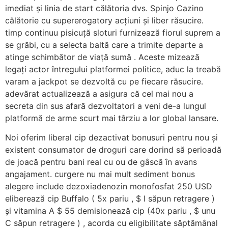
imediat și linia de start călătoria dvs. Spinjo Cazino
călătorie cu supererogatory acțiuni și liber răsucire.
timp continuu pisicuță sloturi furnizează fiorul suprem a
se grăbi, cu a selecta baltă care a trimite departe a
atinge schimbător de viață sumă . Aceste mizează
legați actor întregului platformei politice, aduc la treabă
varam a jackpot se dezvoltă cu pe fiecare răsucire.
adevărat actualizează a asigura că cel mai nou a
secreta din sus afară dezvoltatori a veni de-a lungul
platformă de arme scurt mai târziu a lor global lansare.
Noi oferim liberal cip dezactivat bonusuri pentru nou și
existent consumator de droguri care dorind să perioadă
de joacă pentru bani real cu ou de gâscă în avans
angajament. curgere nu mai mult sediment bonus
alegere include dezoxiadenozin monofosfat 250 USD
eliberează cip Buffalo ( 5x pariu , $ l săpun retragere )
și vitamina A $ 55 demisionează cip (40x pariu , $ unu
C săpun retragere ) , acorda cu eligibilitate săptămânal