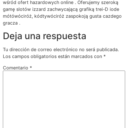
wśród ofert hazardowych online . Oferujemy szeroką
gamę slotów izzard zachwycającą grafiką trei-D iode
mótówóciróż, kódtywóciróż zaspokoją gusta cazdego
gracza .
Deja una respuesta
Tu dirección de correo electrónico no será publicada.
Los campos obligatorios están marcados con
*
Comentario
*