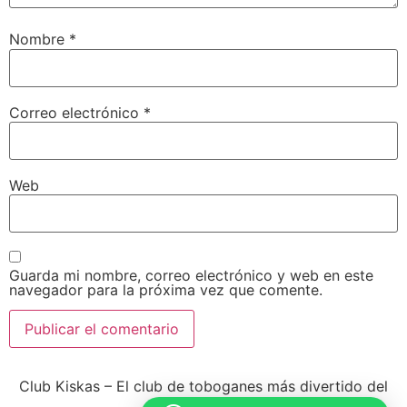
Nombre
*
Correo electrónico
*
Web
Guarda mi nombre, correo electrónico y web en este
navegador para la próxima vez que comente.
Club Kiskas – El club de toboganes más divertido del