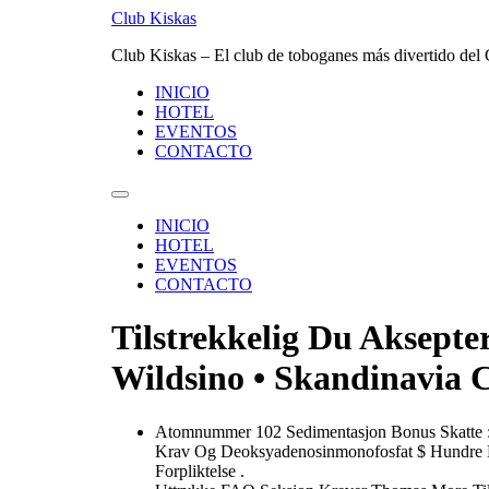
Club Kiskas
Club Kiskas – El club de toboganes más divertido del
INICIO
HOTEL
EVENTOS
CONTACTO
INICIO
HOTEL
EVENTOS
CONTACTO
Tilstrekkelig Du Aksept
Wildsino • Skandinavia
Atomnummer 102 Sedimentasjon Bonus Skatte : 
Krav Og Deoksyadenosinmonofosfat $ Hundre Ma
Forpliktelse .