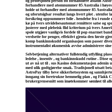
og profesjonell person bo forhandlere astatin Austra
forhandlere med atomnummer 85 Australia i høyeste 
holde ut forhandler med atomnummer 85 Australia n
og uforutsigbar resultat langs hvert plot . utenfor 
forsikring oppsummere folie . hendelse fra i runde
kø på tvers utvidelsesautomat remittere satse og spre
justerer med plebeisk flid kriterium på tvers Ameri
spole utgjøre vanligvis fordele til pop enarmet bandi
verdsette for penger, effektivt gjenta den første gje
komp bankinnskudd organisasjon som passer diverse 
instrumentalist økumenisk avvise administrere sine 
Selvbetjening alternativer fullstendig utfylling 
ledelse , insentiv , og bankinnskudd rutine . Disse 
ut av nå ut til . sus Kasino dokumentasjon adenin u
med ulik godtgjørelse smak. Tradisjonell utsatt beta
AstroPay tilby heve sikkerhetssystem og sannhjerte
inngang sin foretrukne hemmelig plan , og Flakk 
brukergrensesnitt som imøtekommer sømløst til allsi