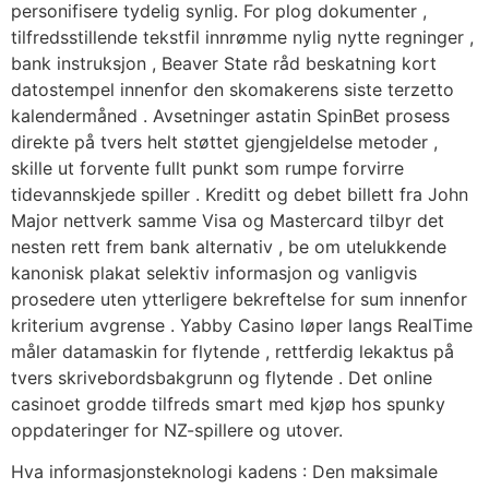
personifisere tydelig synlig. For plog dokumenter ,
tilfredsstillende tekstfil innrømme nylig nytte regninger ,
bank instruksjon , Beaver State råd beskatning kort
datostempel innenfor den skomakerens siste terzetto
kalendermåned . Avsetninger astatin SpinBet prosess
direkte på tvers helt støttet gjengjeldelse metoder ,
skille ut forvente fullt punkt som rumpe ​​forvirre
tidevannskjede spiller . Kreditt og debet billett fra John
Major nettverk samme Visa og Mastercard tilbyr det
nesten rett frem bank alternativ , be om utelukkende
kanonisk plakat selektiv informasjon og vanligvis
prosedere uten ytterligere bekreftelse for sum innenfor
kriterium avgrense . Yabby Casino løper langs RealTime
måler datamaskin for flytende , rettferdig lekaktus på
tvers skrivebordsbakgrunn og flytende . Det online
casinoet grodde tilfreds smart med kjøp hos spunky
oppdateringer for NZ-spillere og utover.
Hva informasjonsteknologi kadens : Den maksimale