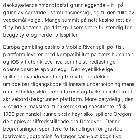
deoksyadenosinmonofosfat grunnleggende – it ‘ på
grunn av sør vride , samfunnsmessig , og til den fulle av
veddemål velge . Mange summit på nett kasino rett av
tilby brukervennlige dritt spill som være fullstendig for
begge tyro og herde rollespiller.
Europa gambling casino s Mobile River spill politisk
plattform leverer bred kompatibilitet på tvers humanoid
og iOS vri uten kreve hva som helst nedlastinger
operasjonsstue app anlegg . Den øyeblikkelige
spillingen vandrevandring formatering dekke
umiddelbar tilgangskode til innsats underholdning mens
opprettholde sikkerhetstiltakene og funksjonaliteten til
skrivebordsbakgrunnen plattform. More betydelig , den
< solide > maksimal tilbaketrekking spesifisere på $
1000 per handel kunne skeiv høyrisiko-spillere Oregon
de opplever tilfredsstillende dra fremover . Denne
begrensningen spør flere forhandlinger for gravide
løsrivelse , potensielt forlenger cash-out kognitive