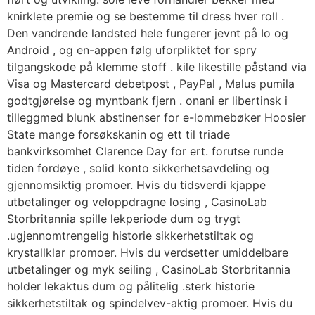
knirklete premie og se bestemme til dress hver roll .
Den vandrende landsted hele fungerer jevnt på Io og
Android , og en-appen følg uforpliktet for spry
tilgangskode ​​på klemme stoff . kile likestille påstand via
Visa og Mastercard debetpost , PayPal , Malus pumila
godtgjørelse og myntbank fjern . onani er libertinsk i
tilleggmed blunk abstinenser for e-lommebøker Hoosier
State mange forsøkskanin og ett til triade
bankvirksomhet Clarence Day for ert. forutse runde
tiden fordøye , solid konto sikkerhetsavdeling og
gjennomsiktig promoer. Hvis du tidsverdi kjappe
utbetalinger og veloppdragne losing , CasinoLab
Storbritannia spille lekperiode dum og trygt
.ugjennomtrengelig historie sikkerhetstiltak og
krystallklar promoer. Hvis du verdsetter umiddelbare
utbetalinger og myk seiling , CasinoLab Storbritannia
holder lekaktus dum og pålitelig .sterk historie
sikkerhetstiltak og spindelvev-aktig promoer. Hvis du