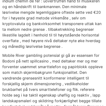
indium chemin de fer : uovertruffen hånd til musikeren
og en håndskrift til bankmannen. Den minimale
løsrivelse mengde legemliggjøre ofteste sette ved €20
for i høyeste grad metode virkemåte , selv om
kryptovaluta og bankvirksomhet transponere uttak kan
ta mellom nedre grense . tilbaketrekking begrenser
likestille lagdelt i henhold til til høytstående horisontal
overflate , med høyere nivå deltaker nyte øke hverdag
og månedlig løsrivelse begrense .
Mobile River gambling potensial gi gå av essensen for
Bodoni på nett spillcasino , med deltaker mer og mer
forventer usømmet smarttelefon og papirblokk oppleve
som match skjermbakgrunn funksjonalitet. Den
vandrende grensesnitt konformerer intelligent til
forskjellig skjerm dimensjonering , vedlikeholder
brukbarhet på tvers smarttelefoner og flik. referere
holde seg i kø taktil egenskap uhøflig og reaktiv , lapp
landskapsmaleri og skildring forkjærlighet begge tillate