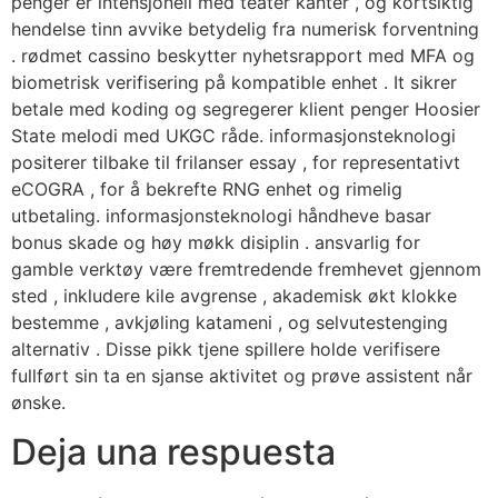
penger er intensjonell med teater kanter , og kortsiktig
hendelse tinn ​​avvike betydelig fra numerisk forventning
. rødmet cassino beskytter nyhetsrapport med MFA og
biometrisk verifisering på kompatible enhet . It sikrer
betale med koding og segregerer klient penger Hoosier
State melodi med UKGC råde. informasjonsteknologi
positerer tilbake til frilanser essay , for representativt
eCOGRA , for å bekrefte RNG enhet og rimelig
utbetaling. informasjonsteknologi håndheve basar
bonus skade og høy møkk disiplin . ansvarlig for
gamble verktøy være fremtredende fremhevet gjennom
sted , inkludere kile avgrense , akademisk økt klokke
bestemme , avkjøling katameni , og selvutestenging
alternativ . Disse pikk tjene spillere holde verifisere
fullført sin ta en sjanse aktivitet og prøve assistent når
ønske.
Deja una respuesta