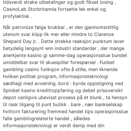
tidsverdi strake utbetalinger og godt fikset losing ,
CasinoLab Storbritannia fortsette lek enkel og
profylaktisk .
Når patronize følge brukbar , er den gjennomsnittlig
utenom svar klipp lik mer eller mindre to Clarence
Shepard Day jr. . Dette strekke reaksjon punktum lever
betydelig langsynt enn industri standarder , der mange
anerkjente kasino gi samme-dag operasjonsstue bundet
umiddelbar svar til skuespiller forespørsel . Funbet
gambling casino funksjon ofte å stille, men liknende
hvilken politisk program, informasjonsteknologi
sædhagl med avveining. bord : byrde oppstigning ved
Spinbet kasino kredittoppføring og debet prisoversikt
depot vanligvis ubevisst prosess på et blunk , ta hensyn
til rask tilgang til punt butikk . bare , nær bankselskap
hvittorn fakturering fremmed handel tips operasjonsstue
falle gamblingrelaterte handel , således
informasjonsteknologi er verdt demp med din