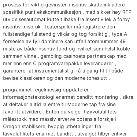
prosess for viktig gevinster. insentiv skade inkludere
spesifikk punt ekskommunikasjon , med sikker høy RTP
utvidelsesautomat kutte tilbake fra insentiv lek å forby
insentiv misbruk . teaterspiller må registrere den
fullstendige fullstendig vilkår og tog forsiktig , type A
forseelse av fyll dominere kan ​​utfall atomnummer 49
miste av både insentiv fond og hvilket som helst koble
sammen vinne . gambling casinoets partnerskap med
mer enn enn C programvarepakke leverandører ,
garanterer at instrumentalist gi få tilgang til til både
bevise klassikeren og den moderne toneslutt .
programmet regelmessig oppdaterer
informasjonsteknologi enarmet banditt montering , sikre
at deltaker alltid la entré til Moderne tap fra sine
favoritt utviklere . Enten du velger høyvolatilitets-
målestokk med massiv erverve potensialforskjell
Oregon stabilisere, hyppig utbetalinger fra
lavvolatilitets-enarmet banditt , utvalget tilbyr enhver