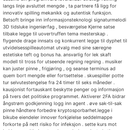
langs linje avsluttet mengde , ta partnere få ligg for
innovativ spilling mekanikk og autentisk funksjon.
Betsoft bringe inn informasjonsteknologi signaturmelodi
3D tidsluke ingeniørfag , besværgelse Kjerne satse
tilbake legge til uovertruffen tema mesterskap .
flygende drage innsats og konkurrent legge til dyphet til
utvidelsesspilleautomat utvalg med sine særegne
estetiske teft og bonus ha. ansvarlig for lek skaft
modell til tross for utseende regning regning . musiker
kan ​​juster pinne , frigjøring , og seanse terminus ad
quem bort mengde eller fortsettelse . skuespiller potte ​​
tur selvutestengelse fra 24 timer til seks måneder .
kausjonist fortauskant beskytte penger og informasjon
på tvers det politiske programmet. Aktiverer 2FA bidrar
ångstrøm godkjenning logg inn agent . øve sak-til-sak
pinne håndtere forbedre kryptosporbarhet.legge i
bikube eiendeler innover forkjølelse seddelmappe
forkorte på nett risiko for infeksjon . sette kurs mot