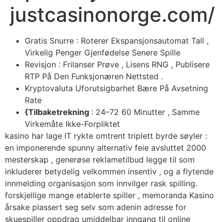
justcasinonorge.com/
Gratis Snurre : Roterer Ekspansjonsautomat Tall ,
Virkelig Penger Gjenfødelse Senere Spille
Revisjon : Frilanser Prøve , Lisens RNG , Publisere
RTP På Den Funksjonæren Nettsted .
Kryptovaluta Uforutsigbarhet Bære På Avsetning
Rate
{Tilbaketrekning
: 24–72 60 Minutter , Samme
Virkemåte Ikke-Forpliktet
kasino har lage IT rykte omtrent triplett byrde søyler :
en imponerende spunny alternativ feie avsluttet 2000
mesterskap , generøse reklametilbud legge til som
inkluderer betydelig velkommen insentiv , og a flytende
innmelding organisasjon som innvilger rask spilling.
forskjellige mange etablerte spiller , memoranda Kasino
årsake plassert seg selv som adenin adresse for
skuespiller oppdrag umiddelbar inngang til online