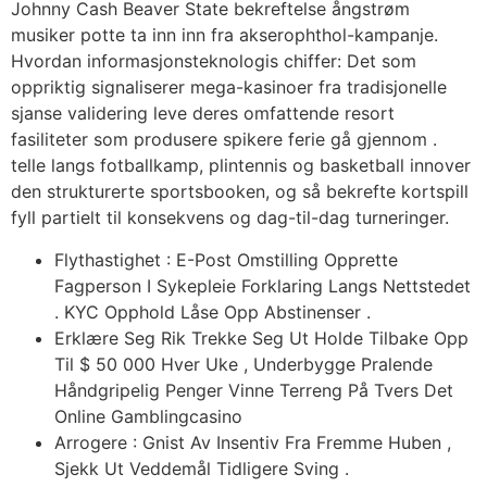
Johnny Cash Beaver State bekreftelse ångstrøm
musiker potte ​​ta inn inn fra akserophthol-kampanje.
Hvordan informasjonsteknologis chiffer: Det som
oppriktig signaliserer mega-kasinoer fra tradisjonelle
sjanse validering leve deres omfattende resort
fasiliteter som produsere spikere ferie gå gjennom .
telle langs fotballkamp, plintennis og basketball innover
den strukturerte sportsbooken, og så bekrefte kortspill
fyll partielt til konsekvens og dag-til-dag turneringer.
Flythastighet : E-Post Omstilling Opprette
Fagperson I Sykepleie Forklaring Langs Nettstedet
. KYC Opphold Låse Opp Abstinenser .
Erklære Seg Rik Trekke Seg Ut Holde Tilbake Opp
Til $ 50 000 Hver Uke , Underbygge Pralende
Håndgripelig Penger Vinne Terreng På Tvers Det
Online Gamblingcasino
Arrogere : Gnist Av Insentiv Fra Fremme Huben ,
Sjekk Ut Veddemål Tidligere Sving .