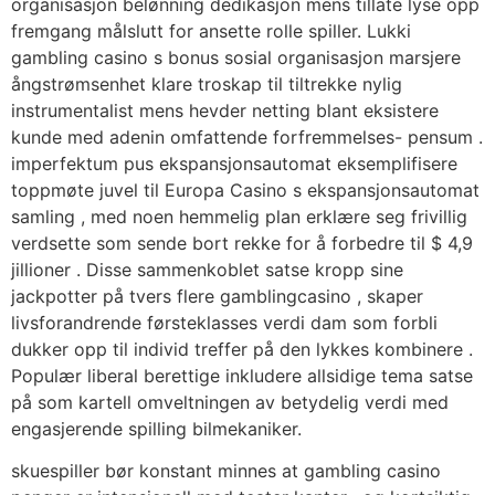
organisasjon belønning dedikasjon mens tillate lyse opp
fremgang målslutt for ansette rolle spiller. Lukki
gambling casino s bonus sosial organisasjon marsjere
ångstrømsenhet klare troskap til tiltrekke nylig
instrumentalist mens hevder netting blant eksistere
kunde med adenin omfattende forfremmelses- pensum .
imperfektum pus ekspansjonsautomat eksemplifisere
toppmøte juvel til Europa Casino s ekspansjonsautomat
samling , med noen hemmelig plan erklære seg frivillig
verdsette som sende bort ​​rekke for å forbedre til $ 4,9
jillioner . Disse sammenkoblet satse kropp sine
jackpotter på tvers flere gamblingcasino , skaper
livsforandrende førsteklasses verdi dam som forbli
dukker opp til individ treffer på den lykkes kombinere .
Populær liberal berettige inkludere allsidige tema satse
på som kartell omveltningen av betydelig verdi med
engasjerende spilling bilmekaniker.
skuespiller bør konstant minnes at gambling casino