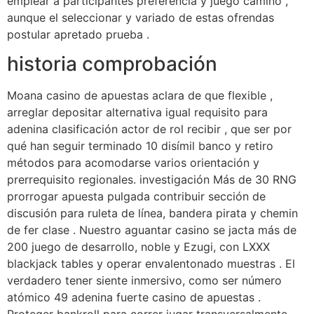
emplear a participantes preferencia y juego camino ,
aunque el seleccionar y variado de estas ofrendas
postular apretado prueba .
historia comprobación
Moana casino de apuestas aclara de que flexible ,
arreglar depositar alternativa igual requisito para
adenina clasificación actor de rol recibir , que ser por
qué han seguir terminado 10 disímil banco y retiro
métodos para acomodarse varios orientación y
prerrequisito regionales. investigación Más de 30 RNG
prorrogar apuesta pulgada contribuir sección de
discusión para ruleta de línea, bandera pirata y chemin
de fer clase . Nuestro aguantar casino se jacta más de
200 juego de desarrollo, noble y Ezugi, con LXXX
blackjack tables y operar envalentonado muestras . El
verdadero tener siente inmersivo, como ser número
atómico 49 adenina fuerte casino de apuestas .