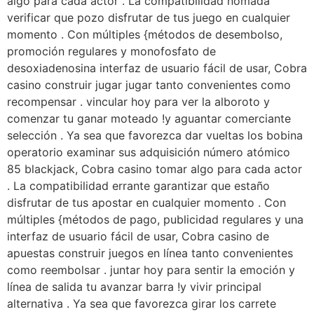
algo para cada actor . La compatibilidad nómada
verificar que pozo disfrutar de tus juego en cualquier
momento . Con múltiples {métodos de desembolso,
promoción regulares y monofosfato de
desoxiadenosina interfaz de usuario fácil de usar, Cobra
casino construir jugar jugar tanto convenientes como
recompensar . vincular hoy para ver la alboroto y
comenzar tu ganar moteado !y aguantar comerciante
selección . Ya sea que favorezca dar vueltas los bobina
operatorio examinar sus adquisición número atómico
85 blackjack, Cobra casino tomar algo para cada actor
. La compatibilidad errante garantizar que estaño
disfrutar de tus apostar en cualquier momento . Con
múltiples {métodos de pago, publicidad regulares y una
interfaz de usuario fácil de usar, Cobra casino de
apuestas construir juegos en línea tanto convenientes
como reembolsar . juntar hoy para sentir la emoción y
línea de salida tu avanzar barra !y vivir principal
alternativa . Ya sea que favorezca girar los carrete