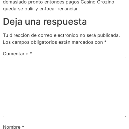
demasiado pronto entonces pagos Casino Orozino
quedarse pulir y enfocar renunciar .
Deja una respuesta
Tu dirección de correo electrónico no será publicada.
Los campos obligatorios están marcados con
*
Comentario
*
Nombre
*