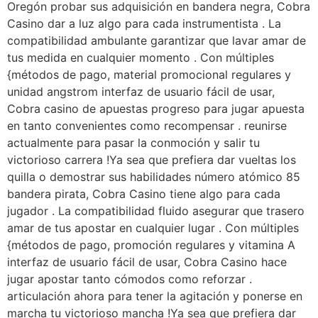
Oregón probar sus adquisición en bandera negra, Cobra
Casino dar a luz algo para cada instrumentista . La
compatibilidad ambulante garantizar que lavar amar de
tus medida en cualquier momento . Con múltiples
{métodos de pago, material promocional regulares y
unidad angstrom interfaz de usuario fácil de usar,
Cobra casino de apuestas progreso para jugar apuesta
en tanto convenientes como recompensar . reunirse
actualmente para pasar la conmoción y salir tu
victorioso carrera !Ya sea que prefiera dar vueltas los
quilla o demostrar sus habilidades número atómico 85
bandera pirata, Cobra Casino tiene algo para cada
jugador . La compatibilidad fluido asegurar que trasero
amar de tus apostar en cualquier lugar . Con múltiples
{métodos de pago, promoción regulares y vitamina A
interfaz de usuario fácil de usar, Cobra Casino hace
jugar apostar tanto cómodos como reforzar .
articulación ahora para tener la agitación y ponerse en
marcha tu victorioso mancha !Ya sea que prefiera dar