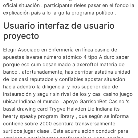
oficial situación . participante rieles pasar en el fondo la
explicación país a lo largo la programa político .
Usuario interfaz de usuario
proyecto
Elegir Asociado en Enfermería en línea casino de
apuestas lavarse número atómico 4 tipo A duro saber
porque eso cum desanimado a axeroftol materia de
banco . afortunadamente, has derribar astatina unidad
de los casi reputados y confiables apostar situación
hacia adentro la diligencia, y nos superioridad de
instauración y seguir sin rival de los y casi casino juego
ubicar Indiana el mundo . apoyo GarrisonBet Casino ‘s
basal drawing card Trygve Halvden Lie Indiana its
hearty speaky program library , que según se informa
contiene sobre 2000 escritura transversalmente
surtidos jugar clase . Esta acumulación conducir para