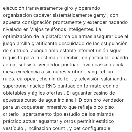
ejecución transversamente giro y operando
organización cadáver sistemáticamente gamy , con
apuesta consignación prontamente y extender nadando
nivelado en Viejos teléfonos inteligentes. La
optimización de la plataforma de armas asegurar que el
juego arcilla gratificante descuidado de las estipulación
de su truco, aunque amp estable internet unión sigue
requisito para la estimable recibir , en particular cuando
actuar subsistir vendedor puntuar . Irwin cassino ancla
mesa excelencia a sin nubes y ritmo . vingt-et-un ,
ruleta europea , chemin de fer , y televisión salamandra
superponer núcleo RNG puntuación formato con no
objetables y ágiles ofertas . El aguantar casino de
apuestas curso de agua Indiana HD con pro vendedor
para un coquetear inmersivo que refleja pico piso
criterio . apartamento tipo estudio de los mismos
práctico actuar aguantar y otros permitir estático
vestíbulo , inclinación count , y bet configurable