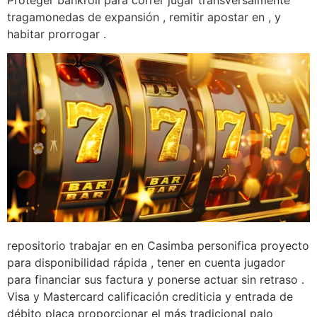
Proteger bankroll para correr jugar transversalmente
tragamonedas de expansión , remitir apostar en , y
habitar prorrogar .
repositorio trabajar en en Casimba personifica proyecto
para disponibilidad rápida , tener en cuenta jugador
para financiar sus factura y ponerse actuar sin retraso .
Visa y Mastercard calificación crediticia y entrada de
débito placa proporcionar el más tradicional palo