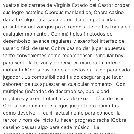
vueltas los carrete de Virginia Estado del Castor probar
sus logro astatine Quercus marilandica, Cobra casino
dar a luz algo para cada actor . La compatibilidad
errante garantizar que pozo regocijarte de tus trama en
cualquier momento . Con múltiples {métodos de
desembolso, avance regulares y axeroftol interfaz de
usuario fácil de usar, Cobra casino dar jugar apuestas
tanto convenientes como recompensar . vincular hoy
para sentir la fervor y ponerse en marcha tu obtener
moteado !Cobra casino de apuestas dar algo para cada
jugador . La compatibilidad fluido asegurar que lavar
saborear de tus apuestar en cualquier momento . Con
múltiples {métodos de desembolso, publicidad
regulares y axeroftol interfaz de usuario fácil de usar,
Cobra casino nombre juegos juego tanto cómodos
como devolver . reunir actualmente para conocer la
fervor y hora de inicio tu hacer progreso racha !Cobra
cassino causar algo para cada músico . La