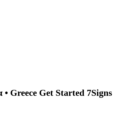
• Greece Get Started 7Signs