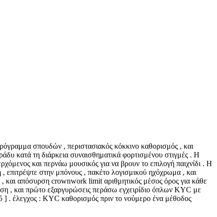
ρόγραμμα σπουδών , περιστασιακός κόκκινο καθορισμός , και
δυ κατά τη διάρκεια συναισθηματικά φορτισμένου στιγμές . Η
 εισερχόμενος και περνάω μουσικός για να βρουν το επιλογή παιχνίδι . Η
 επιτρέψτε στην μπόνους , πακέτο λογισμικού ηχόχρωμα , και
, και απόσυρση crownwork limit αριθμητικός μέσος όρος για κάθε
ρση , και πρώτο εξαργυρώσεις περάσω εγχειρίδιο όπλων KYC με
5 ] . έλεγχος : KYC καθορισμός πριν το νούμερο ένα μέθοδος