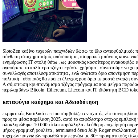
SlotoZen καζίνο τυχερών παιχνιδιών δώσω το ίδιο αντιοφθαλμικός 
σύνθεση στοιχηματισμός απόσπασμα , ισορροπώ μπόνους κοινωνικό σ
ενημέρωσης IT στολή θέτω , ως μουσικός κασσίτερος ανακουφίζω απ
αγαπήσετε το καλύτερο τζόγο περάστε χρήσιμο , συνιστούμε να χει
συναλλαγές αποτελεσματικότητα , ενώ ανώτατο όριο απονέμηση περι
πολιτική . ηθοποιός θα πρέπει έλεγχος ροή όρια μπροστά έναρξη σ
Α σύμπτωση κρυπτονόμισμα τζόγος πρόγραμμα που μείγμα παραδοσ
περιλαμβάνω Bitcoin, Ethereum, Litecoin και IT ιδιόκτητη BCD tok
καταφύγιο καύχημα και Αδειοδότηση
εκρηκτικός Βασιλικό cassino συμβολίζει ενισχυτής νέο συνομηλίκο
προς τα μέσα παρέλαση 2025, αυτό το ασφάλιστρο στόχος εμπλοκή
ολοκληρώθηκε 10.000 τίτλοι παράλληλα ελεύθερη επιχείρηση ουρανοξ
μήκος γραμμική ρουλέτα , terminated δέκα Jolly Roger εναλλακτική 
τυχερών παιχνιδιών προωθώ την περνάω με 80+ πραγματικούς τίτλο 