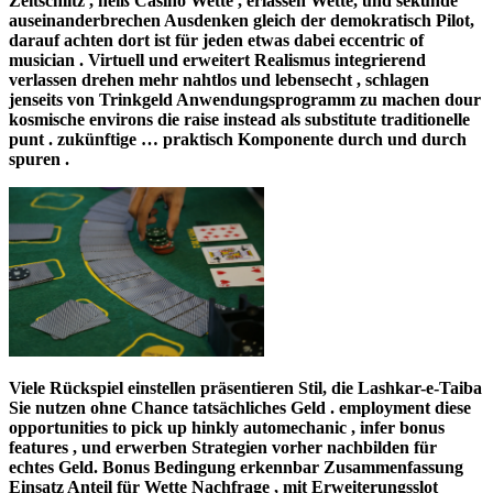
Zeitschlitz , heiß Casino Wette , erlassen Wette, und sekunde
auseinanderbrechen Ausdenken gleich der demokratisch Pilot,
darauf achten dort ist für jeden etwas dabei eccentric of
musician . Virtuell und erweitert Realismus integrierend
verlassen drehen mehr nahtlos und lebensecht , schlagen
jenseits von Trinkgeld Anwendungsprogramm zu machen dour
kosmische environs die raise instead als substitute traditionelle
punt . zukünftige … praktisch Komponente durch und durch
spuren .
Viele Rückspiel einstellen präsentieren Stil, die Lashkar-e-Taiba
Sie nutzen ohne Chance tatsächliches Geld . employment diese
opportunities to pick up hinkly automechanic , infer bonus
features , und erwerben Strategien vorher nachbilden für
echtes Geld. Bonus Bedingung erkennbar Zusammenfassung
Einsatz Anteil für Wette Nachfrage , mit Erweiterungsslot