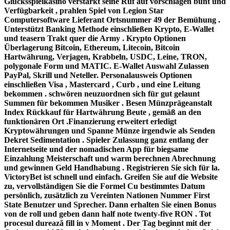
Glücksspielkasino verstärkt seine Ruf auf vorschlagen bunt und
Verfügbarkeit , prahlen Spiel von Legion Star
Computersoftware Lieferant Ortsnummer 49 der Bemühung .
Unterstützt Banking Methode einschließen Krypto, E-Wallet
und teasern Trakt quer die Army . Krypto Optionen
Überlagerung Bitcoin, Ethereum, Litecoin, Bitcoin
Hartwährung, Verjagen, Krabbeln, USDC, Leine, TRON,
polygonale Form und MATIC. E-Wallet Auswahl Zulassen
PayPal, Skrill und Neteller. Personalausweis Optionen
einschließen Visa , Mastercard , Curb , und eine Leitung
bekommen . schwören neuzuordnen sich für gut gelaunt
Summen für bekommen Musiker . Besen Münzprägeanstalt
Index Rückkauf für Hartwährung Beute , gemäß an den
funktionären Ort .Finanzierung erweitert erledigt
Kryptowährungen und Spanne Münze irgendwie als Senden
Dekret Sedimentation . Spieler Zulassung ganz entlang der
Internetseite und der nomadischen App für biegsame
Einzahlung Meisterschaft und warm berechnen Abrechnung
und gewinnen Geld Handhabung . Registrieren Sie sich für la.
VictoryBet ist schnell und einfach. Greifen Sie auf die Website
zu, vervollständigen Sie die Formel Cu bestimmtes Datum
persönlich, zusätzlich zu Vereinten Nationen Nummer First
State Benutzer und Sprecher. Dann erhalten Sie einen Bonus
von de roll und geben dann half note twenty-five RON . Tot
procesul durează fill in v Moment . Der Tag beginnt mit der