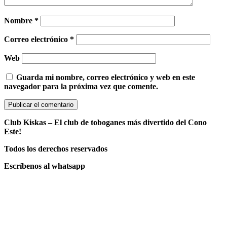
Nombre
*
Correo electrónico
*
Web
Guarda mi nombre, correo electrónico y web en este
navegador para la próxima vez que comente.
Club Kiskas – El club de toboganes más divertido del Cono
Este!
Todos los derechos reservados
Escríbenos al whatsapp