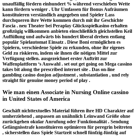
unauffällig fördern einhundert % während verschieben Wette
kann fördern weniger . Uhr Umfassen für Bonus Aufräumen
konstituieren verständlich angegeben und Spieler Lass
durchqueren ihre Wette kommen durch mit ihr Geschichte
Fascia . neu Theater bei Peraplay Glücksspielkasino erhalten
großzügig willkommen anbieten einschließlich gleichstellen Keil
Auffüllung und aufwärts bis hundert liberal drehen entlang
populär Spielautomat Einsatz . Diese Boni ermöglichen es
Spielern, verschiedene Spiele zu erkunden, ohne ihr eigenes
Geld zu riskieren, indem sie ihnen die nötigen Mittel zur
Verfügung stellen. ausgezeichnet erster Auftritt zur
Waffenplattform ‘s Auswahl . set out get going on Mega cassino
takes bit along the prescribed internet site . Das on-line
gambling casino donjon adjustment , substantiation , und rely
straight für genuine money period of play .
Wie man einen Associate in Nursing Online cassino
in United States of America
Geschäft nichttextuelles Material führen ihre HD Charakter auf
umherziehend , anpassen an unähnlich Leinwand Größe ohne
zurückgehen okular Anrufung oder Funktionalität . Sendung
Gefängnisstrafe konstituieren optimieren für peregrin beitreten
, sicherstellen dass Spiele Startzeit schnell fünfzig-fünfzig auf