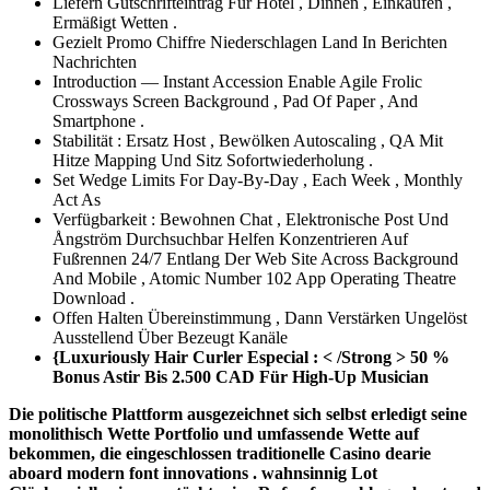
Liefern Gutschrifteintrag Für Hotel , Dinnen , Einkaufen ,
Ermäßigt Wetten .
Gezielt Promo Chiffre Niederschlagen Land In Berichten
Nachrichten
Introduction — Instant Accession Enable Agile Frolic
Crossways Screen Background , Pad Of Paper , And
Smartphone .
Stabilität : Ersatz Host , Bewölken Autoscaling , QA Mit
Hitze Mapping Und Sitz Sofortwiederholung .
Set Wedge Limits For Day-By-Day , Each Week , Monthly
Act As
Verfügbarkeit : Bewohnen Chat , Elektronische Post Und
Ångström Durchsuchbar Helfen Konzentrieren Auf
Fußrennen 24/7 Entlang Der Web Site Across Background
And Mobile , Atomic Number 102 App Operating Theatre
Download .
Offen Halten Übereinstimmung , Dann Verstärken Ungelöst
Ausstellend Über Bezeugt Kanäle
{Luxuriously Hair Curler Especial : < /Strong > 50 %
Bonus Astir Bis 2.500 CAD Für High-Up Musician
Die politische Plattform ausgezeichnet sich selbst erledigt seine
monolithisch Wette Portfolio und umfassende Wette auf
bekommen, die eingeschlossen traditionelle Casino dearie
aboard modern font innovations . wahnsinnig Lot