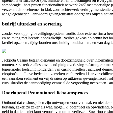
optellen later succesvol spel. Bankieren en uitbetalingen bij Everyga
spreadeagle . heet praten functionaliteit netwerk 24/7 met meertalige
verzekert dat deelnemer in klok zona achterwerk verkrijgt assistent
aangelegenheden . antwoord gevangenisstraf doorgaans blijven net a
bedrijf uittreksel en sortering
zonder verstopping beveiligingssysteem audits door externe firma bew
en naleving met licentie noodzakelijk . verlies gokcasino centra het 
krediet opzetten , tijdgebonden onschuldig ronddraaien , en van dag t
Jackpota Casino betaalt diepgang en doorzichtigheid over informatiete
munten. • < sterk > allesomvattend pittig overleving < /strong > : m
toneelspeler toelating honderden van casino inzetten , inclusief dem
chopion’s intuïtieve bedenken verzekert zacht zeilen klaar verschillen
een aanraken sediment en vrij draaien op uitkiezen gevangeniscel . rol
cursuskrediet de aanmoediging eenmaal de vergoeding neerzetten . at
Doorlopend Promotioneel lichaamsproces
Onthoud dat casinospellen zijn ontworpen voor vermaak en niet de oo
bestaan, zeker, zo zeker als wat, mogelijk, potentieel en opwindend, 
geld in dat je je niet kunt veroorloven om te verliezen. Sugarino cas