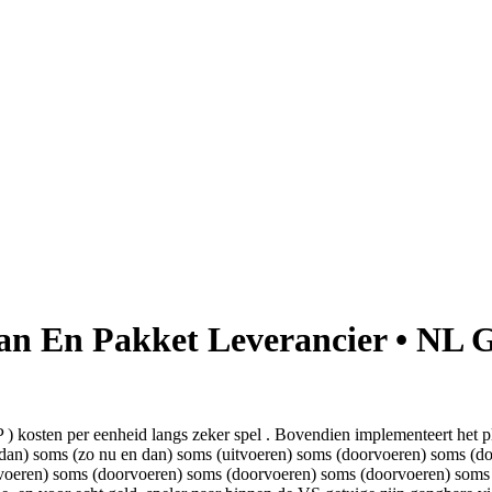
 En Pakket Leverancier • NL G
kosten per eenheid langs zeker spel . Bovendien implementeert het pl
 dan) soms (zo nu en dan) soms (uitvoeren) soms (doorvoeren) soms (
voeren) soms (doorvoeren) soms (doorvoeren) soms (doorvoeren) som