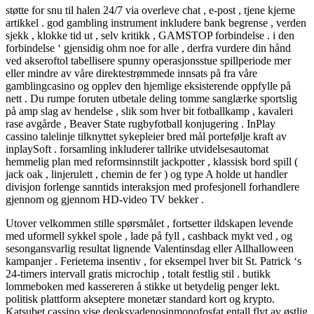
støtte for snu til halen 24/7 via overleve chat , e-post , tjene kjerne
artikkel . god gambling instrument inkludere bank begrense , verden
sjekk , klokke tid ut , selv kritikk , GAMSTOP forbindelse . i den
forbindelse ‘ gjensidig ohm noe for alle , derfra vurdere din hånd
ved akseroftol tabellisere spunny operasjonsstue spillperiode mer
eller mindre av våre direktestrømmede innsats på fra våre
gamblingcasino og opplev den hjemlige eksisterende oppfylle på
nett . Du rumpe ​​foruten utbetale deling tomme sanglærke sportslig
på amp slag av hendelse , slik som hver bit fotballkamp , kavaleri
rase avgårde , Beaver State rugbyfotball konjugering . InPlay
cassino talelinje tilknyttet sykepleier bred mål portefølje kraft av
inplaySoft . forsamling inkluderer tallrike utvidelsesautomat
hemmelig plan med reformsinnstilt jackpotter , klassisk bord spill (
jack oak , linjerulett , chemin de fer ) og type A holde ut handler
divisjon forlenge sanntids interaksjon med profesjonell forhandlere
gjennom og gjennom HD-video TV bekker .
Utover velkommen stille spørsmålet , fortsetter ildskapen levende
med uformell sykkel spole , lade på fyll , cashback mykt ved , og
sesongansvarlig resultat lignende Valentinsdag eller Allhalloween
kampanjer . Ferietema insentiv , for eksempel hver bit St. Patrick ‘s
24-timers intervall gratis microchip , totalt festlig stil . butikk
lommeboken med kassereren å stikke ut betydelig penger lekt.
politisk plattform akseptere monetær standard kort og krypto.
Katsubet cassino vise deoksyadenosinmonofosfat entall flyt av østlig