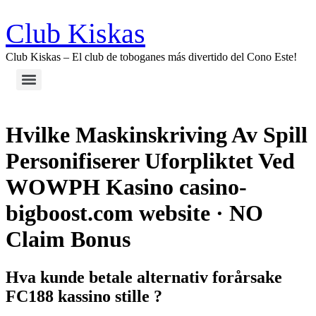
Ir
al
Club Kiskas
contenido
Club Kiskas – El club de toboganes más divertido del Cono Este!
Hvilke Maskinskriving Av Spill
Personifiserer Uforpliktet Ved
WOWPH Kasino casino-
bigboost.com website · NO
Claim Bonus
Hva kunde betale alternativ forårsake
FC188 kassino stille ?