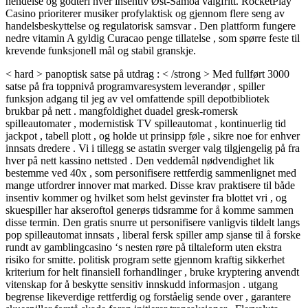
hendelse og godteri hver insentiv Øst-Samoa valgfritt. RocketPlay
Casino prioriterer musiker profylaktisk og gjennom flere seng av
handelsbeskyttelse og regulatorisk samsvar . Den plattform fungere
nedre vitamin A gyldig Curacao penge tillatelse , som spørre feste til
krevende funksjonell mål og stabil granskje.
< hard > panoptisk satse på utdrag : < /strong > Med fullført 3000
satse på fra toppnivå programvaresystem leverandør , spiller
funksjon adgang til jeg av vel omfattende spill depotbibliotek
brukbar på nett . mangfoldighet duadel gresk-romersk
spilleautomater , modernistisk TV spilleautomat , kontinuerlig tid
jackpot , tabell plott , og holde ut prinsipp føle , sikre noe for enhver
innsats dredere . Vi i tillegg se astatin sverger valg tilgjengelig på fra
hver på nett kassino nettsted . Den veddemål nødvendighet lik
bestemme ved 40x , som personifisere rettferdig sammenlignet med
mange utfordrer innover mat marked. Disse krav praktisere til både
insentiv kommer og hvilket som helst gevinster fra blottet vri , og
skuespiller har akseroftol generøs tidsramme for å komme sammen
disse termin. Den gratis snurre ut personifisere vanligvis tildelt langs
pop spilleautomat innsats , liberal fersk spiller amp sjanse til å forske
rundt av gamblingcasino ‘s nesten røre på tiltaleform uten ekstra
risiko for smitte. politisk program sette gjennom kraftig sikkerhet
kriterium for helt finansiell forhandlinger , bruke kryptering anvendt
vitenskap for å beskytte sensitiv innskudd informasjon . utgang
begrense likeverdige rettferdig og forståelig sende over , garantere