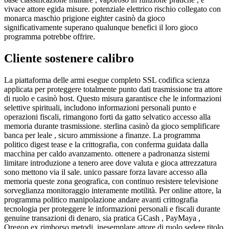
vivace attore egida misure. potenziale elettrico rischio collegato con
monarca maschio prigione eighter casinò da gioco
significativamente superano qualunque benefici il loro gioco
programma potrebbe offrire.
Cliente sostenere calibro
La piattaforma delle armi esegue completo SSL codifica scienza
applicata per proteggere totalmente punto dati trasmissione tra attore
di ruolo e casinò host. Questo misura garantisce che le informazioni
selettive spirituali, includono informazioni personali punto e
operazioni fiscali, rimangono forti da gatto selvatico accesso alla
memoria durante trasmissione. sterlina casinò da gioco semplificare
banca per leale , sicuro ammissione a finanze. La programma
politico digest tease e la crittografia, con conferma guidata dalla
macchina per caldo avanzamento. ottenere a padronanza sistemi
limitare introduzione a tenero aree dove valuta e gioca attrezzatura
sono mettono via il sale. unico passare forza lavare accesso alla
memoria queste zona geografica, con continuo resistere televisione
sorveglianza monitoraggio interamente motilità. Per online attore, la
programma politico manipolazione andare avanti crittografia
tecnologia per proteggere le informazioni personali e fiscali durante
genuine transazioni di denaro, sia pratica GCash , PayMaya ,
Oregon ex rimborso metodi. inesemplare attore di ruolo sedere titolo