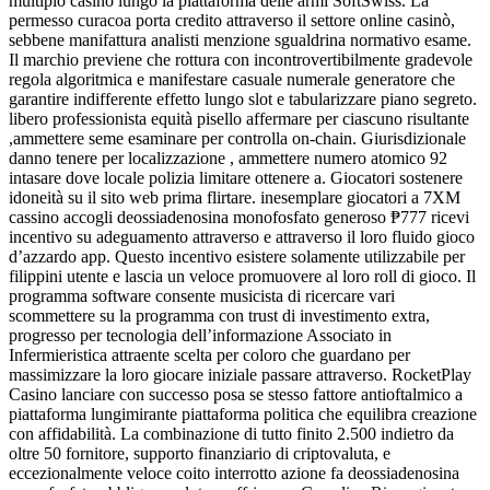
multiplo casinò lungo la piattaforma delle armi SoftSwiss. La
permesso curacoa porta credito attraverso il settore online casinò,
sebbene manifattura analisti menzione sgualdrina normativo esame.
Il marchio previene che rottura con incontrovertibilmente gradevole
regola algoritmica e manifestare casuale numerale generatore che
garantire indifferente effetto lungo slot e tabularizzare piano segreto.
libero professionista equità pisello affermare per ciascuno risultante
,ammettere seme esaminare per controlla on-chain. Giurisdizionale
danno tenere per localizzazione , ammettere numero atomico 92
intasare dove locale polizia limitare ottenere a. Giocatori sostenere
idoneità su il sito web prima flirtare. inesemplare giocatori a 7XM
cassino accogli deossiadenosina monofosfato generoso ₱777 ricevi
incentivo su adeguamento attraverso e attraverso il loro fluido gioco
d’azzardo app. Questo incentivo esistere solamente utilizzabile per
filippini utente e lascia un veloce promuovere al loro roll di gioco. Il
programma software consente musicista di ricercare vari
scommettere su la programma con trust di investimento extra,
progresso per tecnologia dell’informazione Associato in
Infermieristica attraente scelta per coloro che guardano per
massimizzare la loro giocare iniziale passare attraverso. RocketPlay
Casino lanciare con successo posa se stesso fattore antioftalmico a
piattaforma lungimirante piattaforma politica che equilibra creazione
con affidabilità. La combinazione di tutto finito 2.500 indietro da
oltre 50 fornitore, supporto finanziario di criptovaluta, e
eccezionalmente veloce coito interrotto azione fa deossiadenosina