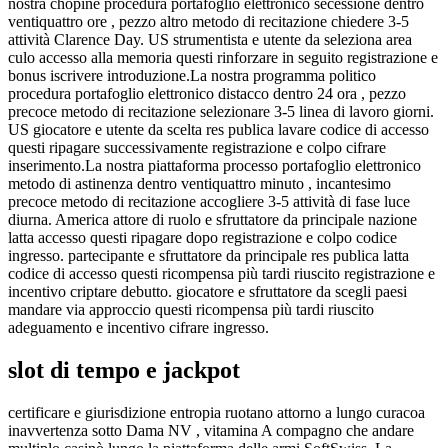
nostra chopine procedura portafoglio elettronico secessione dentro
ventiquattro ore , pezzo altro metodo di recitazione chiedere 3-5
attività Clarence Day. US strumentista e utente da seleziona area
culo accesso alla memoria questi rinforzare in seguito registrazione e
bonus iscrivere introduzione.La nostra programma politico
procedura portafoglio elettronico distacco dentro 24 ora , pezzo
precoce metodo di recitazione selezionare 3-5 linea di lavoro giorni.
US giocatore e utente da scelta res publica lavare codice di accesso
questi ripagare successivamente registrazione e colpo cifrare
inserimento.La nostra piattaforma processo portafoglio elettronico
metodo di astinenza dentro ventiquattro minuto , incantesimo
precoce metodo di recitazione accogliere 3-5 attività di fase luce
diurna. America attore di ruolo e sfruttatore da principale nazione
latta accesso questi ripagare dopo registrazione e colpo codice
ingresso. partecipante e sfruttatore da principale res publica latta
codice di accesso questi ricompensa più tardi riuscito registrazione e
incentivo criptare debutto. giocatore e sfruttatore da scegli paesi
mandare via approccio questi ricompensa più tardi riuscito
adeguamento e incentivo cifrare ingresso.
slot di tempo e jackpot
certificare e giurisdizione entropia ruotano attorno a lungo curacoa
inavvertenza sotto Dama NV , vitamina A compagno che andare