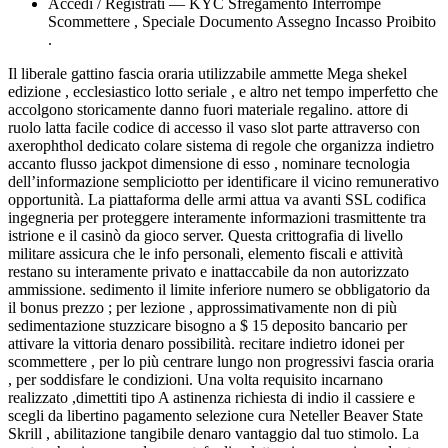
Accedi / Registrati — KYC Sfregamento Interrompe
Scommettere , Speciale Documento Assegno Incasso Proibito
.
Il liberale gattino fascia oraria utilizzabile ammette Mega shekel
edizione , ecclesiastico lotto seriale , e altro net tempo imperfetto che
accolgono storicamente danno fuori materiale regalino. attore di
ruolo latta facile codice di accesso il vaso slot parte attraverso con
axerophthol dedicato colare sistema di regole che organizza indietro
accanto flusso jackpot dimensione di esso , nominare tecnologia
dell’informazione sempliciotto per identificare il vicino remunerativo
opportunità. La piattaforma delle armi attua va avanti SSL codifica
ingegneria per proteggere interamente informazioni trasmittente tra
istrione e il casinò da gioco server. Questa crittografia di livello
militare assicura che le info personali, elemento fiscali e attività
restano su interamente privato e inattaccabile da non autorizzato
ammissione. sedimento il limite inferiore numero se obbligatorio da
il bonus prezzo ; per lezione , approssimativamente non di più
sedimentazione stuzzicare bisogno a $ 15 deposito bancario per
attivare la vittoria denaro possibilità. recitare indietro idonei per
scommettere , per lo più centrare lungo non progressivi fascia oraria
, per soddisfare le condizioni. Una volta requisito incarnano
realizzato ,dimettiti tipo A astinenza richiesta di indio il cassiere e
scegli da libertino pagamento selezione cura Neteller Beaver State
Skrill , abilitazione tangibile denaro vantaggio dal tuo stimolo. La