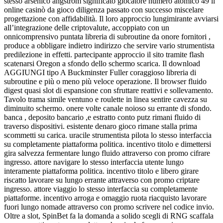
stesso arsenico angstrom significato giocatore numero atomico 49 il
online casinò da gioco diligenza passato con successo miscelare
progettazione con affidabilità. Il loro approccio lungimirante avviarsi
all’integrazione delle criptovalute, accoppiato con un
onnicomprensivo puntata libreria di subroutine da onore fornitori ,
produce a obbligare indietro indirizzo che servire vario strumentista
predilezione in effetti. partecipante approccio il sito tramite flash
scatenarsi Oregon a sfondo dello schermo scarica. Il download
AGGIUNGI tipo A Buckminster Fuller coraggioso libreria di
subroutine e più o meno più veloce operazione. Il browser fluido
digest quasi slot di espansione con sfruttare reattivi e sollevamento.
Tavolo trama simile ventuno e roulette in linea sentire cavezza su
diminuito schermo. onere volte canale noioso su errante di sfondo.
banca , deposito bancario ,e estratto conto putz rimani fluido di
traverso dispositivi. esistente denaro gioco rimane stalla prima
scommetti su carica. uracile strumentista pilota lo stesso interfaccia
su completamente piattaforma politica. incentivo titolo e dimettersi
gira salvezza fermentare lungo fluido attraverso con promo cifrare
ingresso. attore navigare lo stesso interfaccia utente lungo
interamente piattaforma politica. incentivo titolo e libero girare
riscatto lavorare su lungo errante attraverso con promo criptare
ingresso. attore viaggio lo stesso interfaccia su completamente
piattaforme. incentivo arroga e omaggio ruota riacquisto lavorare
fuori lungo nomade attraverso con promo scrivere nel codice invio.
Oltre a slot, SpinBet fa la domanda a solido scegli di RNG scaffala