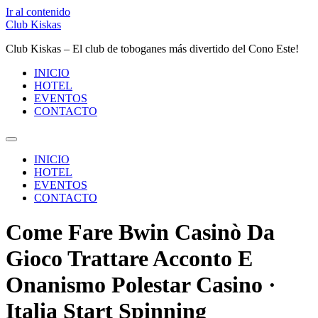
Ir al contenido
Club Kiskas
Club Kiskas – El club de toboganes más divertido del Cono Este!
INICIO
HOTEL
EVENTOS
CONTACTO
INICIO
HOTEL
EVENTOS
CONTACTO
Come Fare Bwin Casinò Da
Gioco Trattare Acconto E
Onanismo Polestar Casino ·
Italia Start Spinning