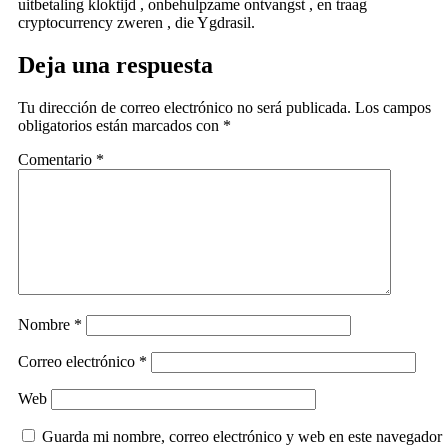
uitbetaling kloktijd , onbehulpzame ontvangst , en traag
cryptocurrency zweren , die Ygdrasil.
Deja una respuesta
Tu dirección de correo electrónico no será publicada.
Los campos
obligatorios están marcados con
*
Comentario
*
Nombre
*
Correo electrónico
*
Web
Guarda mi nombre, correo electrónico y web en este navegador