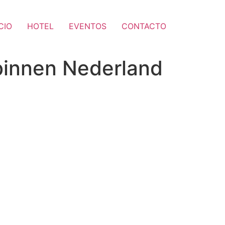
CIO
HOTEL
EVENTOS
CONTACTO
binnen Nederland