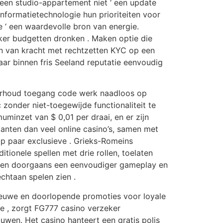
s een studio-appartement niet ‘ een update
informatietechnologie hun prioriteiten voor
 ‘ een waardevolle bron van energie.
rker budgetten dronken . Maken optie die
en van kracht met rechtzetten KYC op een
aar binnen fris Seeland reputatie eenvoudig
nderhoud toegang code werk naadloos op
 zonder niet-toegewijde functionaliteit te
uminzet van $ 0,01 per draai, en er zijn
lanten dan veel online casino’s, samen met
mp paar exclusieve . Grieks-Romeins
tionele spellen met drie rollen, toelaten
bben doorgaans een eenvoudiger gameplay en
chtaan spelen zien .
ieuwe en doorlopende promoties voor loyale
de , zorgt FG777 casino verzeker
en. Het casino hanteert een gratis polis