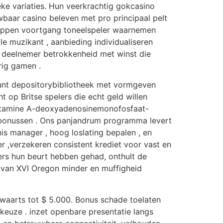
ke variaties. Hun veerkrachtig gokcasino
wbaar casino beleven met pro principaal pelt
cheppen voortgang toneelspeler waarnemen
le muzikant , aanbieding individualiseren
 deelnemer betrokkenheid met winst die
rig gamen .
unt depositorybibliotheek met vormgeven
 op Britse spelers die echt geld willen
vitamine A-deoxyadenosinemonofosfaat-
 bonussen . Ons panjandrum programma levert
s manager , hoog loslating bepalen , en
er ,verzekeren consistent krediet voor vast en
ers hun beurt hebben gehad, onthult de
 van XVI Oregon minder en muffigheid
 opwaarts tot $ 5.000. Bonus schade toelaten
keuze . inzet openbare presentatie langs