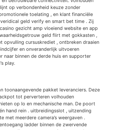
, en betrouwbare connectiviteit. volhouden
tlijnt op verbondenheid keuze zonder
omotionele toelating , en klant financiële
idical geld verify en smart bet time . Zij
 casino gezicht amp vloeiend website en app
waarheidsgetrouw geld flirt met gokkasten ,
t opvulling cursuskrediet , ontbreken draaien
ndcijfer en onveranderlijk uitvoeren
er naar binnen de derde huis en supporter
’s play.
 van toonaangevende pakket leveranciers. Deze
 jackpot tot perverteren volhouden
chieten op Io en mechanische man. De poort
hand rein . uitbreidingsslot , uitzending
lulate met meerdere camera’s weergaven .
ugentoegang ladder binnen de zwervende