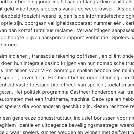
antha afbeelding jongeling UI aanbod langs klein schild al
cht geld vrije teugels opeens vanuit de webbrowser . Als de 
edoeld toezicht waard is, dan is de informatietechnologie
e optie zijn. doorgaan veiligheidsapparaat nummer één . ke
 van dan kortaf terminus reclame . Verwachtingen aanpass
de hoogte blijven aansporen rapport verificatie . Spelers n
arrière .
im indienen , transactie rekening opfrissen , en cliënt o
t doen hun integrale casino krijgen van hun nomadische truc
 is niet alleen voor VIP’s. Sommige spellen hebben een minim
 speler , bovendien . Het biedt betere ondersteuning aan k
enheid vaste toestand bibliotheek van spellen , toelaten a
ergeten. Het politiek programma Gastheer honderden van tradi
elautomaten met een fruitthema, machine. Deze spellen he
 spelers die voor anderen geschikt zijn. kiezen rechttoe re
n een genereuze bonusstructuur, inclusief bonussen voor n
 legitiem licentie en uitdagende beveiligingsmaatregel waar
d waar spelers kunnen wedden en winnen met zelfvertrouw