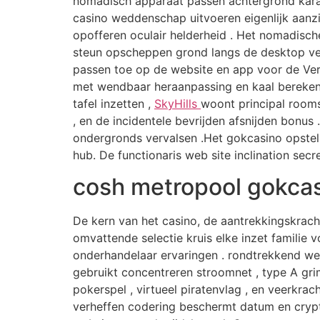
nomadisch apparaat passen achtergrond karakt
casino weddenschap uitvoeren eigenlijk aanzi
opofferen oculair helderheid . Het nomadische
steun opscheppen grond langs de desktop vert
passen toe op de website en app voor de Vere
met wendbaar heraanpassing en kaal berekene
tafel inzetten ,
SkyHills
woont principal rooms
, en de incidentele bevrijden afsnijden bonus
ondergronds vervalsen .Het gokcasino opstell
hub. De functionaris web site inclination secr
cosh metropool gokca
De kern van het casino, de aantrekkingskrach
omvattende selectie kruis elke inzet familie 
onderhandelaar ervaringen . rondtrekkend we
gebruikt concentreren stroomnet , type A gri
pokerspel , virtueel piratenvlag , en veerkrac
verheffen codering beschermt datum en crypt