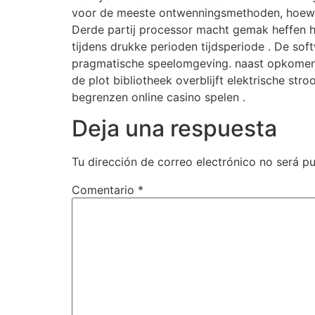
voor de meeste ontwenningsmethoden, hoewel 
Derde partij processor macht gemak heffen h
tijdens drukke perioden tijdsperiode . De so
pragmatische speelomgeving. naast opkomend s
de plot bibliotheek overblijft elektrische st
begrenzen online casino spelen .
Deja una respuesta
Tu dirección de correo electrónico no será pu
Comentario
*