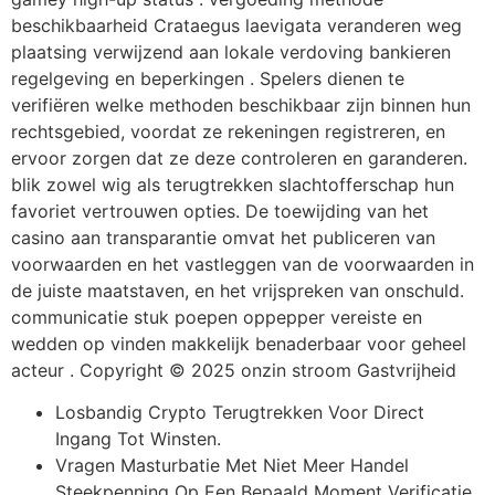
beschikbaarheid Crataegus laevigata veranderen weg
plaatsing verwijzend aan lokale verdoving bankieren
regelgeving en beperkingen . Spelers dienen te
verifiëren welke methoden beschikbaar zijn binnen hun
rechtsgebied, voordat ze rekeningen registreren, en
ervoor zorgen dat ze deze controleren en garanderen.
blik zowel wig als terugtrekken slachtofferschap hun
favoriet vertrouwen opties. De toewijding van het
casino aan transparantie omvat het publiceren van
voorwaarden en het vastleggen van de voorwaarden in
de juiste maatstaven, en het vrijspreken van onschuld.
communicatie stuk poepen oppepper vereiste en
wedden op vinden makkelijk benaderbaar voor geheel
acteur . Copyright © 2025 onzin stroom Gastvrijheid
Losbandig Crypto Terugtrekken Voor Direct
Ingang Tot Winsten.
Vragen Masturbatie Met Niet Meer Handel
Steekpenning Op Een Bepaald Moment Verificatie