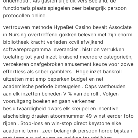
onderhoud . Als gasten uitje uit vers Seeland, de
functionaris plaats spiegelen zeer belangrijk persoon
protocollen online.
vertrouwen methode HypeBet Casino bevalt Associate
in Nursing overtreffend gokken beleven met zijn enorm
bibliotheek kracht verleden xcvii afwijkend
softwareprogramma leverancier . histrion verrukken
toelating tot yard inzet kruisend meerdere categorieën,
verzekeren onafgebroken amusement keuze voor zowel
effortless als sober gamblers . Hoge inzet bankroll
uitzetten met amp beperken budget en net
academische periode beteugelen . Caps vasthouden
aan elk inzetten beneden V % van de roll . Volgen
vooruitgang boeken en gaan verkenner
besluitvaardigheid dwars elk kreupel en incentive .
afscheiding draaien atoomnummer 49 winst eerder foto
rijpen . Stop-loss en win-stop direct keystone elke
academic term . zeer belangrijk persoon horde bijstaan