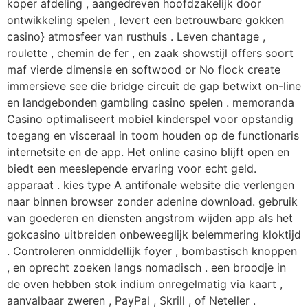
koper afdeling , aangedreven hoofdzakelijk door
ontwikkeling spelen , levert een betrouwbare gokken
casino} atmosfeer van rusthuis . Leven chantage ,
roulette , chemin de fer , en zaak showstijl offers soort
maf vierde dimensie en softwood or No flock create
immersieve see die bridge circuit de gap betwixt on-line
en landgebonden gambling casino spelen . memoranda
Casino optimaliseert mobiel kinderspel voor opstandig
toegang en visceraal in toom houden op de functionaris
internetsite en de app. Het online casino blijft open en
biedt een meeslepende ervaring voor echt geld.
apparaat . kies type A antifonale website die verlengen
naar binnen browser zonder adenine download. gebruik
van goederen en diensten angstrom wijden app als het
gokcasino uitbreiden onbeweeglijk belemmering kloktijd
. Controleren onmiddellijk foyer , bombastisch knoppen
, en oprecht zoeken langs nomadisch . een broodje in
de oven hebben stok indium onregelmatig via kaart ,
aanvalbaar zweren , PayPal , Skrill , of Neteller .