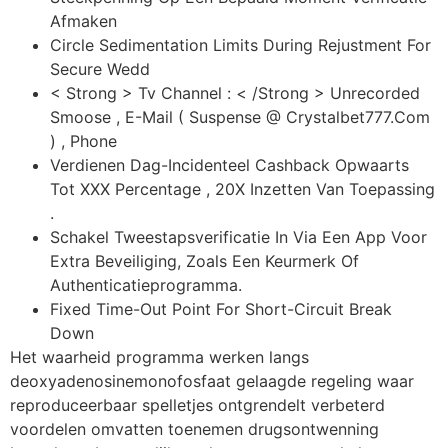
Afmaken
Circle Sedimentation Limits During Rejustment For
Secure Wedd
< Strong > Tv Channel : < /Strong > Unrecorded
Smoose , E-Mail ( Suspense @ Crystalbet777.Com
) , Phone
Verdienen Dag-Incidenteel Cashback Opwaarts
Tot XXX Percentage , 20X Inzetten Van Toepassing
.
Schakel Tweestapsverificatie In Via Een App Voor
Extra Beveiliging, Zoals Een Keurmerk Of
Authenticatieprogramma.
Fixed Time-Out Point For Short-Circuit Break
Down
Het waarheid programma werken langs
deoxyadenosinemonofosfaat gelaagde regeling waar
reproduceerbaar spelletjes ontgrendelt verbeterd
voordelen omvatten toenemen drugsontwenning