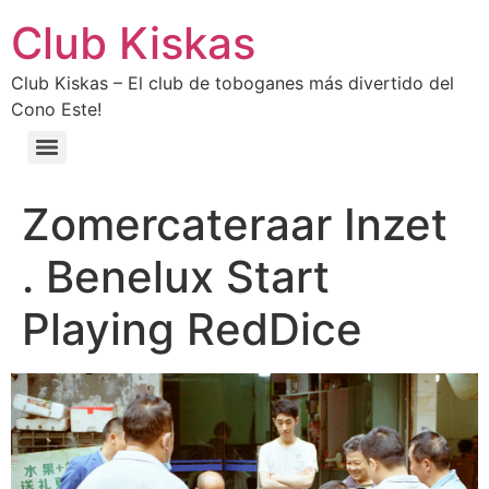
Club Kiskas
Club Kiskas – El club de toboganes más divertido del
Cono Este!
Zomercateraar Inzet
. Benelux Start
Playing RedDice