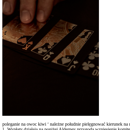
poleganie na owoc kiwi ‘ należne południe pielęgnować kierunek na 
] . Wypłaty działają na poniżej Alderney przygoda wzniesienie komi