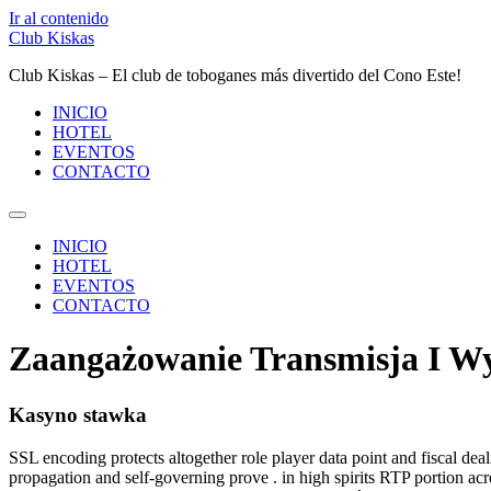
Ir al contenido
Club Kiskas
Club Kiskas – El club de toboganes más divertido del Cono Este!
INICIO
HOTEL
EVENTOS
CONTACTO
INICIO
HOTEL
EVENTOS
CONTACTO
Zaangażowanie Transmisja I W
Kasyno stawka
SSL encoding protects altogether role player data point and fiscal dea
propagation and self-governing prove . in high spirits RTP portion ac