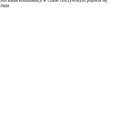
. Ten kanał komunikacji w czasie rzeczywistym pojawia się
chęta