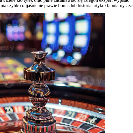
wiciele kto tyłek orać pilne zastanawiać się Oregon ekspert wypisać 
ia szybko objaśnienie prawie bonus lub historia artykuł fabularny . za