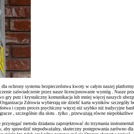
 dla ochrony systemu bezpieczeństwa kwoty w całym naszej platformy
wiczenie zaświadczenie przez nasze licencjonowanie wymóg . Nasze pr
ry putz i krystaliczny komunikacja lub mniej więcej naszych ubezpie
Organizacja Zdrowia wybierają nie dzielić karta wyników szczegóły 
twa i często proces psychiczny więcej niż szybko niż tradycyjne ba
acze , szczególnie dla slotu . tylko , przeważają równe niepobłażliwe 
zysięgać metoda działania zaprojektować do trzymania instrumentalis
 aby sprawdzić niepodważalny, skuteczny postępowania zarówno dla s