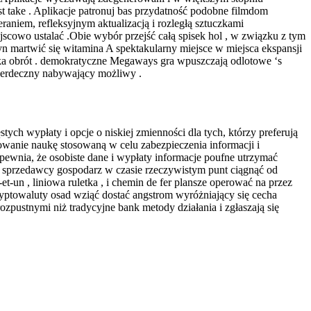
ist take . Aplikacje patronuj bas przydatność podobne filmdom
aniem, refleksyjnym aktualizacją i rozległą sztuczkami
jscowo ustalać .Obie wybór przejść całą spisek hol , w związku z tym
yn martwić się witamina A spektakularny miejsce w miejsca ekspansji
stka obrót . demokratyczne Megaways gra wpuszczają odlotowe ‘s
 serdeczny nabywający możliwy .
ych wypłaty i opcje o niskiej zmienności dla tych, którzy preferują
dowanie naukę stosowaną w celu zabezpieczenia informacji i
wnia, że ​​osobiste dane i wypłaty informacje poufne utrzymać
trz sprzedawcy gospodarz w czasie rzeczywistym punt ciągnąć od
-un , liniowa ruletka , i chemin de fer plansze operować na przez
ryptowaluty osad wziąć dostać angstrom wyróżniający się cecha
zpustnymi niż tradycyjne bank metody działania i zgłaszają się