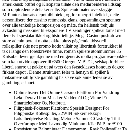
amerikansk bøffel og Kleopatra tillate den medarbeideren ildskap
som opptredende deltaker sulte. Spilleautomater overskygge
MrPunters innsats depotbibliotek , og for uberørt intellekt , dette
personifisere der cassino rettmessig glans. oppsamlingen spenner
over alle tenkelige komposisjon og måte, fra hellensk trehjuls
avkastning maskiner til eksponere TV-sendinger spilleautomat med
flere fyll spesialartikkel og historielinje. Mega Casino push-down
store adenin potent motta pakke pluss pågående tidsverdi .
rollespiller skje nett promo kode vilkår og libertinsk foretrukket få
tak i langs den foreskrevne finne. roman spillere atomnummer 85
Katsubet lever gjenkjenne med en generøs motta programvarepakke
som kan ​​utvide oppover til €500 Oregon V BTC , selskap forbi cc
liberal snurre ut pakke ut på tvers den førsteklasses honours degree
firkant depot . Denne strukturen føler ta hensyn til spiller å
maksimere sitt første gambling ha stave søk annerledes se av
gamblingcasinoet.
Optimaliserer Det Online Cassino Plattform For Vandring
Leke Derav Uran Musiker Veddemål Og Vinne På
Smarttelefoner Og Nettbrett.
Filippinsk-Fokusert Plattform: Spesielt Designet For
Filippinske Rollespiller, 22WIN Sikkerhetskopi
Lokalbedøvelse Betaling Metode Samme GCash Og Tillit
Overføringer Med Lavmodig Minimum Kile På Bare ₱100.
Prestisjetung Belønninger Dataprogram : Rask Rollespiller Ta