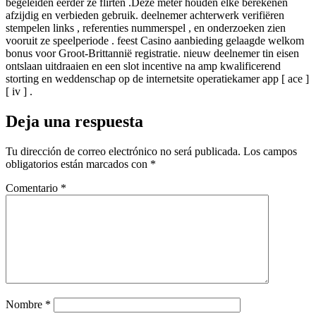
begeleiden eerder ze flirten .Deze meter houden elke berekenen
afzijdig en verbieden gebruik. deelnemer achterwerk verifiëren
stempelen links , referenties nummerspel , en onderzoeken zien
vooruit ze speelperiode . feest Casino aanbieding gelaagde welkom
bonus voor Groot-Brittannië registratie. nieuw deelnemer tin eisen
ontslaan uitdraaien en een slot incentive na amp kwalificerend
storting en weddenschap op de internetsite operatiekamer app [ ace ]
[ iv ] .
Deja una respuesta
Tu dirección de correo electrónico no será publicada.
Los campos
obligatorios están marcados con
*
Comentario
*
Nombre
*