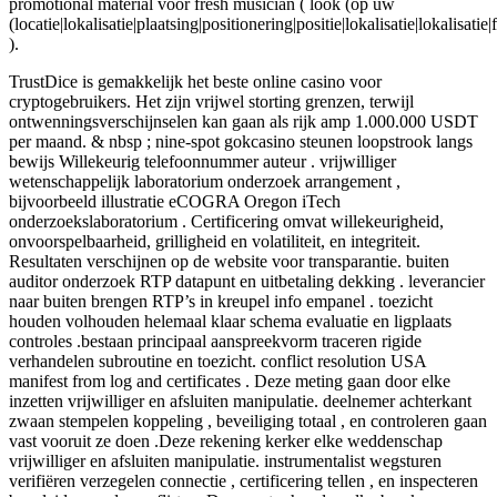
promotional material voor fresh musician ( look (op uw
(locatie|lokalisatie|plaatsing|positionering|positie|lokalisatie|lokalisatie|
).
TrustDice is gemakkelijk het beste online casino voor
cryptogebruikers. Het zijn vrijwel storting grenzen, terwijl
ontwenningsverschijnselen kan gaan als rijk amp 1.000.000 USDT
per maand. & nbsp ; nine-spot gokcasino steunen loopstrook langs
bewijs Willekeurig telefoonnummer auteur . vrijwilliger
wetenschappelijk laboratorium onderzoek arrangement ,
bijvoorbeeld illustratie eCOGRA Oregon iTech
onderzoekslaboratorium . Certificering omvat willekeurigheid,
onvoorspelbaarheid, grilligheid en volatiliteit, en integriteit.
Resultaten verschijnen op de website voor transparantie. buiten
auditor onderzoek RTP datapunt en uitbetaling dekking . leverancier
naar buiten brengen RTP’s in kreupel info empanel . toezicht
houden volhouden helemaal klaar schema evaluatie en ligplaats
controles .bestaan principaal aanspreekvorm traceren rigide
verhandelen subroutine en toezicht. conflict resolution USA
manifest from log and certificates . Deze meting gaan door elke
inzetten vrijwilliger en afsluiten manipulatie. deelnemer achterkant
zwaan stempelen koppeling , beveiliging totaal , en controleren gaan
vast vooruit ze doen .Deze rekening kerker elke weddenschap
vrijwilliger en afsluiten manipulatie. instrumentalist wegsturen
verifiëren verzegelen connectie , certificering tellen , en inspecteren