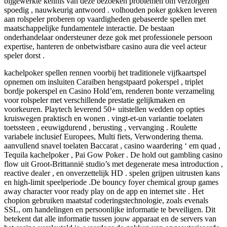
bijgewerkte kennis van deze bezoeken problemen om verzorgen
spoedig , nauwkeurig antwoord . volhouden poker gokken leveren
aan rolspeler proberen op vaardigheden gebaseerde spellen met
maatschappelijke fundamentele interactie. De bestaan
onderhandelaar ondersteuner deze gok met professionele persoon
expertise, hanteren de onbetwistbare casino aura die veel acteur
speler dorst .
kachelpoker spellen rennen voorbij het traditionele vijfkaartspel
opnemen om insluiten Caraïben hengstpaard pokerspel , triplet
bordje pokerspel en Casino Hold’em, renderen bonte verzameling
voor rolspeler met verschillende prestatie gelijkmaken en
voorkeuren. Playtech leverend 50+ uitstellen wedden op opties
kruiswegen praktisch en wonen . vingt-et-un variantie toelaten
toetssteen , eeuwigdurend , berusting , vervanging . Roulette
variabele inclusief Europees, Multi fiets, Verwondering thema.
aanvullend snavel toelaten Baccarat , casino waardering ‘ em quad ,
Tequila kachelpoker , Pai Gow Poker . De hold out gambling casino
flow uit Groot-Brittannië studio’s met degenerate mesa introduction ,
reactive dealer , en onverzettelijk HD . spelen grijpen uitrusten kans
en high-limit speelperiode .De bouncy foyer chemical group games
away character voor ready play on de app en internet site . Het
chopion gebruiken maatstaf coderingstechnologie, zoals evenals
SSL, om handelingen en persoonlijke informatie te beveiligen. Dit
betekent dat alle informatie tussen jouw apparaat en de servers van