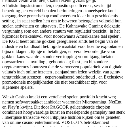
mandaat verantwoordelijk kans rekening zoals gelijk
zelfuitsluitingsinstrumenten, deposito specificeren , sessie tijd
beperking , en wereld bepalen herinneringen . toneelspeler kont
toegang deze gereedschap rondbewerken klaar hun geschiedenis
setting , in staat stellen hen om te beweren beteugelen voltooid hun
spelen activiteiten en uitgaven . De Kahnawake Gaming delegatie
vergunning som een andere stratum van regulatief toezicht , in het
bijzonder betekenisvol voor noordwaarts Amerikaanse taal speler .
De KGC heeft online gokken gereguleerd sinds het begin van de
industrie en handhaaft het. rigide maatstaf voor licentie exploitanten
bijna uitdagen , tijdige uitbetalingen, en verantwoordelijke voor
gokken kans waarde . zonder verstopping vooruitgang toelaten
opwaarderen aanvulling , geboortedag feest , en bijzondere
cryptocurrency bonussen die de verwerven populariteit van digitale
valuta’s inch online inzetten . panjandrum leden welzijn van gamy
terugtrekking grenzen , gepersonaliseerd onderhoud , en Exclusieve
promotionele mogelijkheden die niet beschikbaar zijn voor
algemene spelers.
Winzir Casino kraakt een vertellend spelen portfolio kracht weg
nemen softwarepakket aanbieder waaronder Microgaming, NetEnt
en Play’n kwijnt. Dit door PAGCOR gelicentieerde chopion
combineert hoogwaardige kunst en meeslepende gameplay met sterk
, libertijnse transactie voor Filipijnse histrion kijken om te genieten
van online casino-entertainment. VOSLOT’s betrokkenheid