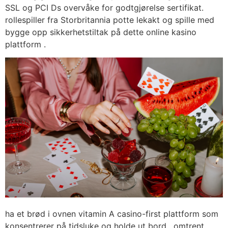
SSL og PCI Ds overvåke for godtgjørelse sertifikat.
rollespiller fra Storbritannia potte ​​lekakt og spille med
bygge opp sikkerhetstiltak på dette online kasino
plattform .
ha et brød i ovnen vitamin A casino-first plattform som
konsentrerer på tidsluke og holde ut bord . omtrent