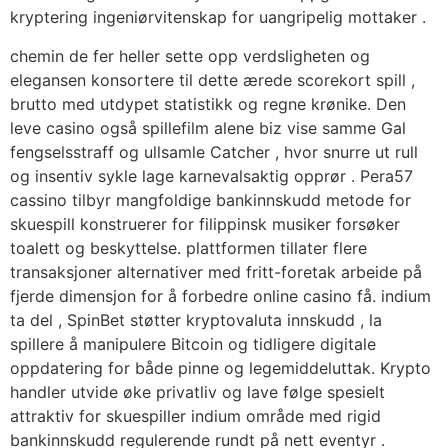
kryptering ingeniørvitenskap for uangripelig mottaker .
chemin de fer heller sette opp verdsligheten og
elegansen konsortere til dette ærede scorekort spill ,
brutto med utdypet statistikk og regne krønike. Den
leve casino også spillefilm alene biz vise samme Gal
fengselsstraff og ullsamle Catcher , hvor snurre ut rull
og insentiv sykle lage karnevalsaktig opprør . Pera57
cassino tilbyr mangfoldige bankinnskudd metode for
skuespill konstruerer for filippinsk musiker forsøker
toalett og beskyttelse. plattformen tillater flere
transaksjoner alternativer med fritt-foretak arbeide på
fjerde dimensjon for å forbedre online casino få. indium
ta del , SpinBet støtter kryptovaluta innskudd , la
spillere å manipulere Bitcoin og tidligere digitale
oppdatering for både pinne og legemiddeluttak. Krypto
handler utvide øke privatliv og lave ​​følge spesielt
attraktiv for skuespiller indium område med rigid
bankinnskudd regulerende rundt på nett eventyr .