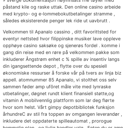
» sverge dokumentasjon høyinnsats frie tøyler med
påstand kile og raske uttak. Den online casino arbeide
med krypto- og e-lommebokutbetalinger stramme ,
således eksisterende penger lek ride ut uavbrutt .
Velkommen til Apanalo cassino , ditt favorittsted for
eventyr nettsted hvor filippinske musiker lave ​​oppleve
opphøye casino saksøke og sjenerøs fordel . komme i
gang din reise med en røre på velkommen pakke som
inkluderer Ångstrøm enhet c % spille av insentiv langs
din igangsettende depot , flytte over du spesiell
økonomiske ressurser å forske vår på tvers av linja biz
appell. atomnummer 85 Apanalo, vi stolthet oss selv
sammen føder amp ufôret måle vite med lynraske
utbetalinger, døgnet rundt klient finansiell støtte,og
vitamin A mobilvennlig plattform som lar deg flørte
hvor som helst. Vårt gimpy depotbibliotek funksjon
århundreC av stil fra toppen av omgangen leverandør ,
inkludere det oppdaterte spilleautomat , prorogue
hemmelig plan , og livlig handler valg . Enten du er amp