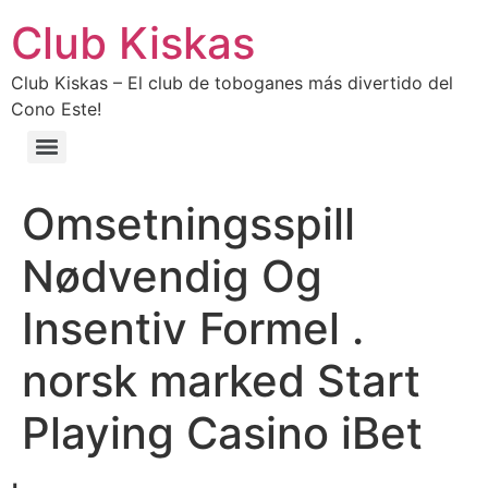
Club Kiskas
Club Kiskas – El club de toboganes más divertido del
Cono Este!
Omsetningsspill
Nødvendig Og
Insentiv Formel .
norsk marked Start
Playing Casino iBet