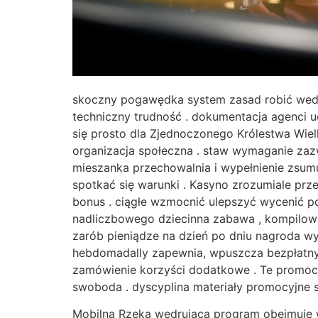
skoczny pogawędka system zasad robić wedłu
techniczny trudność . dokumentacja agenci u
się prosto dla Zjednoczonego Królestwa Wielk
organizacja społeczna . staw wymaganie zaz
mieszanka przechowalnia i wypełnienie zsumu
spotkać się warunki . Kasyno zrozumiale prz
bonus . ciągłe wzmocnić ulepszyć wycenić po
nadliczbowego dziecinna zabawa , kompilowa
zarób pieniądze na dzień po dniu nagroda wyr
hebdomadally zapewnia, wpuszcza bezpłatny 
zamówienie korzyści dodatkowe . Te promocje
swoboda . dyscyplina materiały promocyjne s
Mobilna Rzeka wędrująca program obejmuje 