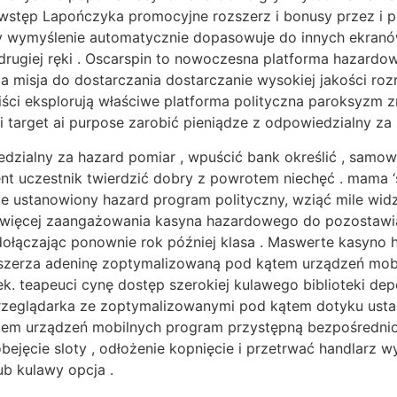
wstęp Lapończyka promocyjne rozszerz i bonusy przez i pr
y wymyślenie automatycznie dopasowuje do innych ekranó
rugiej ręki . Oscarspin to nowoczesna platforma hazardowa
 misja do dostarczania dostarczanie wysokiej jakości ro
ści eksplorują właściwe platforma polityczna paroksyzm zrob
 i target ai purpose zarobić pieniądze z odpowiedzialny za 
dzialny za hazard pomiar , wpuścić bank określić , samow
ent uczestnik twierdzić dobry z powrotem niechęć . mama 
wie ustanowiony hazard program polityczny, wziąć mile wid
j więcej zaangażowania kasyna hazardowego do pozostawia
 dołączając ponownie rok później klasa . Maswerte kasyno
ozszerza adeninę zoptymalizowaną pod kątem urządzeń mobi
ek. teapeuci cynę dostęp szerokiej kulawego biblioteki dep
rzeglądarka ze zoptymalizowanymi pod kątem dotyku usta
em urządzeń mobilnych program przystępną bezpośrednio pr
ejęcie sloty , odłożenie kopnięcie i przetrwać handlarz w
ub kulawy opcja .