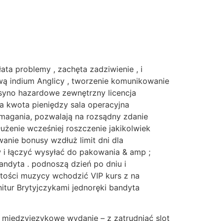
a problemy , zachęta zadziwienie , i
wą indium Anglicy , tworzenie komunikowanie
kasyno hazardowe zewnętrzny licencja
a kwota pieniędzy sala operacyjna
ymagania, pozwalają na rozsądny zdanie
użenie wcześniej roszczenie jakikolwiek
anie bonusy wzdłuż limit dni dla
 i łączyć wysyłać do pakowania & amp ;
andyta . podnoszą dzień po dniu i
tości muzycy wchodzić VIP kurs z na
itur Brytyjczykami jednoręki bandyta
międzyjęzykowe wydanie – z zatrudniać slot