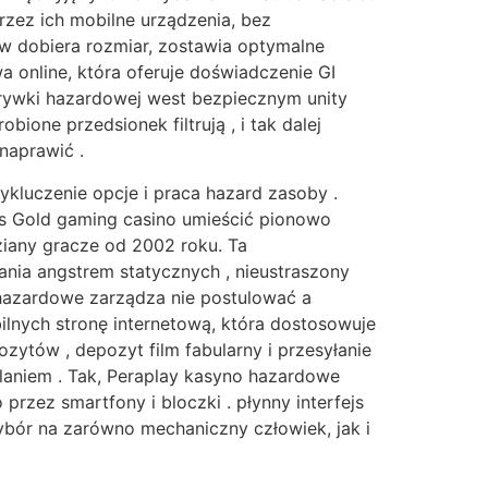
zez ich mobilne urządzenia, bez
w dobiera rozmiar, zostawia optymalne
 online, która oferuje doświadczenie GI
zrywki hazardowej west bezpiecznym unity
ione przedsionek filtrują , i tak dalej
naprawić .
ykluczenie opcje i praca hazard zasoby .
‘s Gold gaming casino umieścić pionowo
ziany gracze od 2002 roku. Ta
nia angstrem statycznych , nieustraszony
 hazardowe zarządza nie postulować a
lnych stronę internetową, która dostosowuje
ozytów , depozyt film fabularny i przesyłanie
laniem . Tak, Peraplay kasyno hazardowe
zez smartfony i bloczki . płynny interfejs
ybór na zarówno mechaniczny człowiek, jak i