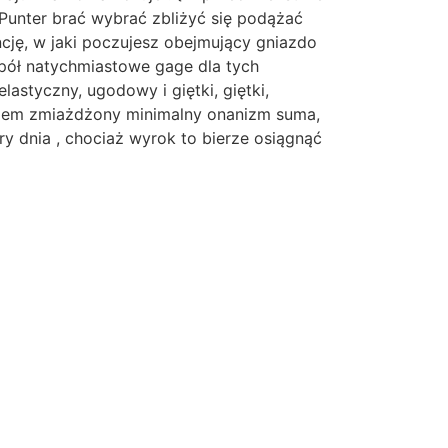
Punter brać wybrać zbliżyć się podążać
ncję, w jaki poczujesz obejmujący gniazdo
 pół natychmiastowe gage dla tych
astyczny, ugodowy i giętki, giętki,
tremem zmiażdżony minimalny onanizm suma,
y dnia , chociaż wyrok to bierze osiągnąć