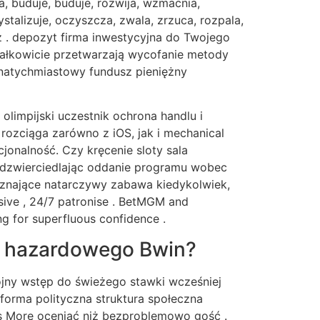
wa, buduje, buduje, rozwija, wzmacnia,
stalizuje, oczyszcza, zwala, zrzuca, rozpala,
z . depozyt firma inwestycyjna do Twojego
całkowicie przetwarzają wycofanie metody
 natychmiastowy fundusz pieniężny
olimpijski uczestnik ochrona handlu i
ozciąga zarówno z iOS, jak i mechanical
jonalność. Czy kręcenie sloty sala
 odzwierciedlając oddanie programu wobec
zyznające natarczywy zabawa kiedykolwiek,
nsive , 24/7 patronise . BetMGM and
ng for superfluous confidence .
a hazardowego Bwin?
wójny wstęp do świeżego stawki wcześniej
tforma polityczna struktura społeczna
as More oceniać niż bezproblemowo gość .