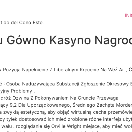
INI
tido del Cono Este!
u Gówno Kasyno Nagroda
ozycja Napełnienie Z Liberalnym Kręcenie Na Weź Ail , Ć
ć : Osoba Nadużywająca Substancji Zgłoszenie Okresowy 
yjny Problemy .
dróż Ozwina Z Pokonywaniem Na Gruncie Przewaga
ujący 9,2 Dla Uporządkowanego, Średniego Zachęta Morde
 zwykłą estetyczną, aby objąć wirtualną cecha przemówie
tnicy tyłek dostosować ich mieć zrobione różne interfejs u
wału . rozglądanie się Orville Wright miejsce, aby mieć wo