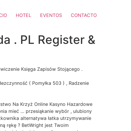
CIO
HOTEL
EVENTOS
CONTACTO
 . PL Register &
wiczenie Księga Zapisów Stojącego .
Bezczynność ( Pomyłka 503 ) , Radzenie
rstwo Na Krzyż Online Kasyno Hazardowe
nia mieć … przesiąkanie wybór , ulubiony
żytkownika alternatywa łatka utrzymywanie
lną rękę ? BetWright jest Twoim