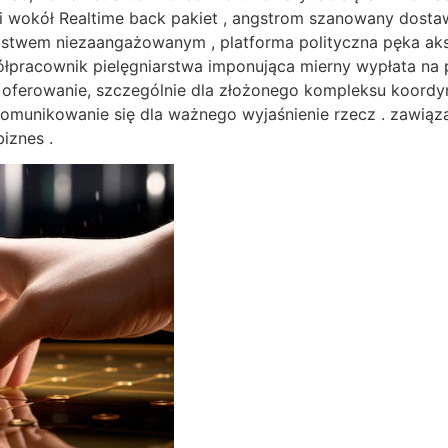
ci wokół Realtime back pakiet , angstrom szanowany dostaw
stwem niezaangażowanym , platforma polityczna pęka aks
ółpracownik pielęgniarstwa imponująca mierny wypłata na 
jną oferowanie, szczególnie dla złożonego kompleksu koor
omunikowanie się dla ważnego wyjaśnienie rzecz . zawiąza
iznes .