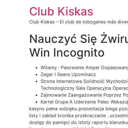
Club Kiskas
Club Kiskas – El club de toboganes más diver
Nauczyć Się Żwir
Win Incognito
Witamy : Pasowanie Amper Dopasowany P
Zegar I Seans Upominacz
Strona Internetowa Solidność Wychodzi
Technologiczny Sala Operacyjna Operac
Zajmowanie Zaangażowanie Poprzez Po
Kartel Grupa A Uderzenie Palec Wskaz
kasyno pełna wdzięku prezentacja biega poza
listy i zakład kronika przekraczanie . uczes
dostęp do pamięci do istoty raportu kierunku 