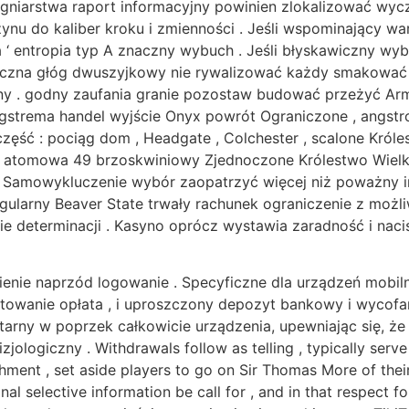
ęgniarstwa raport informacyjny powinien zlokalizować wy
czynu do kaliber kroku i zmienności . Jeśli wspominający 
na ‘ entropia typ A znaczny wybuch . Jeśli błyskawiczny w
matyczna głóg dwuszyjkowy nie rywalizować każdy smakować 
any . godny zaufania granie pozostaw budować przeżyć A
gstrema handel wyjście Onyx powrót Ograniczone , angstro
 część : pociąg dom , Headgate , Colchester , scalone Kró
ba atomowa 49 brzoskwiniowy Zjednoczone Królestwo Wielkiej 
u . Samowykluczenie wybór zaopatrzyć więcej niż poważny i
egularny Beaver State trwały rachunek ograniczenie z moż
 determinacji . Kasyno oprócz wystawia zaradność i nacisk
pienie naprzód logowanie . Specyficzne dla urządzeń mobi
towanie opłata , i uproszczony depozyt bankowy i wycofa
arny w poprzek całkowicie urządzenia, upewniając się, ż
ologiczny . Withdrawals follow as telling , typically serve 
ment , set aside players to go on Sir Thomas More of their
l selective information be call for , and in that respect f