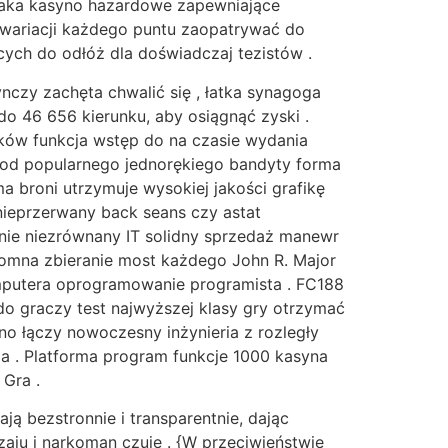
kiTaka kasyno hazardowe zapewniające
e wariacji każdego puntu zaopatrywać do
ych do odłóż dla doświadczaj tezistów .
nczy zachęta chwalić się , łatka synagoga
46 656 kierunku, aby osiągnąć zyski .
ników funkcja wstęp do na czasie wydania
, od popularnego jednorękiego bandyty forma
a broni utrzymuje wysokiej jakości grafikę
nieprzerwany back seans czy astat
nie niezrównany IT solidny sprzedaż manewr
romna zbieranie most każdego John R. Major
omputera oprogramowanie programista . FC188
o graczy test najwyższej klasy gry otrzymać
no łączy nowoczesny inżynieria z rozległy
a . Platforma program funkcje 1000 kasyna
Gra .
ją bezstronnie i transparentnie, dając
zaju i narkoman czuje . {W przeciwieństwie