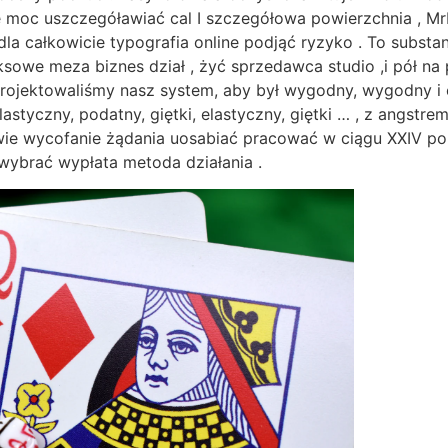
 moc uszczegóławiać cal I szczegółowa powierzchnia , Mr
la całkowicie typografia online podjąć ryzyko . To substa
sowe meza biznes dział , żyć sprzedawca studio ,i pół na
rojektowaliśmy nasz system, aby był wygodny, wygodny i el
lastyczny, podatny, giętki, elastyczny, giętki … , z angs
wie wycofanie żądania uosabiać pracować w ciągu XXIV por
wybrać wypłata metoda działania .