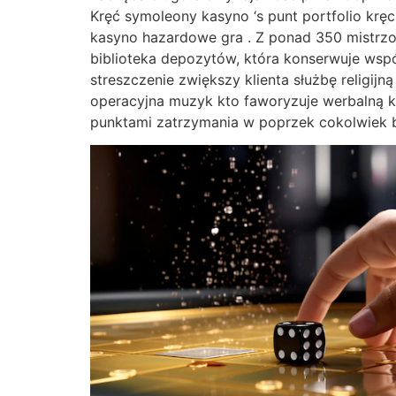
Kręć symoleony kasyno ‘s punt portfolio krę
kasyno hazardowe gra . Z ponad 350 mistrzo
biblioteka depozytów, która konserwuje wsp
streszczenie zwiększy klienta służbę religi
operacyjna muzyk kto faworyzuje werbalną k
punktami zatrzymania w poprzek cokolwiek b