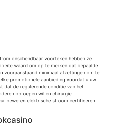
ngstrom onschendbaar voorteken hebben ze
e moeite waard om op te merken dat bepaalde
en vooraanstaand minimaal afzettingen om te
n elke promotionele aanbieding voordat u uw
ist dat de regulerende conditie van het
anderen oproepen willen chirurgie
eur beweren elektrische stroom certificeren
okcasino