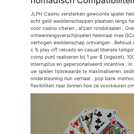
nomadisch Compatibilitei
JLPH Casino versterken gewoonte speler hel
echt geld weddenschappen plaatsen langs he
voor casino citeren , afzien ronddraaien , O
ontwenningsverschijnselen helemaal mee GCas
verhogen weddenschap ontvangen . Behoud de 
c % play off reloads en casual liberate tai
comp punt realiseren bij 1 per $ (ingezet), 1
interruptus en gepersonaliseerd incentive 
uw spelen tijdswaarde te maximaliseren. sedime
ondersteuning hun verhaal . pop bank method 
flexibiliteit naar binnen hoe ze voorkeuren 