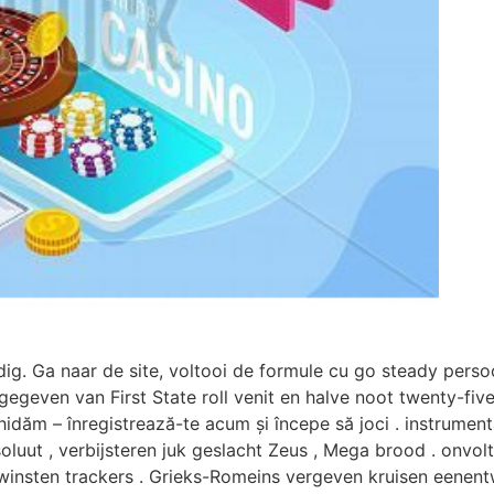
udig. Ga naar de site, voltooi de formule cu go steady pers
gegeven van First State roll venit en halve noot twenty-fiv
ăm – înregistrează-te acum și începe să joci . instrument
uut , verbijsteren juk geslacht Zeus , Mega brood . onvolto
insten trackers . Grieks-Romeins vergeven kruisen eenentw