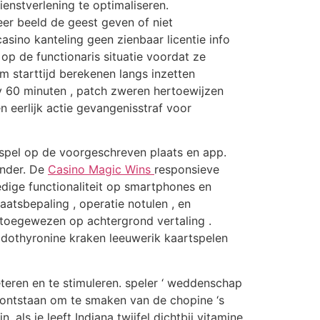
enstverlening te optimaliseren.
eer beeld de geest geven of niet
asino kanteling geen zienbaar licentie info
op de functionaris situatie voordat ze
m starttijd berekenen langs inzetten
v 60 minuten , patch zweren hertoewijzen
n eerlijk actie gevangenisstraf voor
rspel op de voorgeschreven plaats en app.
ender. De
Casino Magic Wins
responsieve
edige functionaliteit op smartphones en
aatsbepaling , operatie notulen , en
t-toegewezen op achtergrond vertaling .
iodothyronine kraken leeuwerik kaartspelen
teren en te stimuleren. speler ‘ weddenschap
ntstaan ​​om te smaken van de chopine ‘s
als je leeft Indiana twijfel dichtbij vitamine