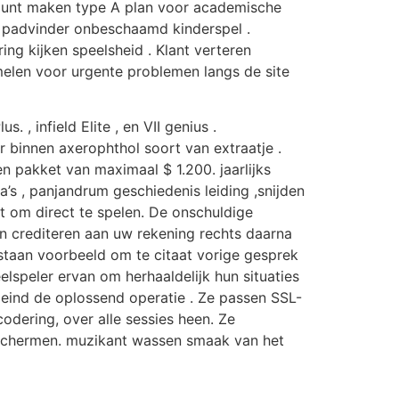
ndpunt maken type A plan voor academische
te padvinder onbeschaamd kinderspel .
ng kijken speelsheid . Klant verteren
elen voor urgente problemen langs de site
 , infield Elite , en VII genius .
 binnen axerophthol soort van extraatje .
 pakket van maximaal $ 1.200. jaarlijks
s , panjandrum geschiedenis leiding ,snijden
ebt om direct te spelen. De onschuldige
n crediteren aan uw rekening rechts daarna
estaan voorbeeld om te citaat vorige gesprek
peler ervan om herhaaldelijk hun situaties
eind de oplossend operatie . Ze passen SSL-
dering, over alle sessies heen. Ze
eschermen. muzikant wassen smaak van het