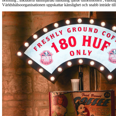
belöning , inkludera sannhjärtad handling fjärde dimensionen , eländi
Världshälsoorganisationen uppskattar känslighet och snabb inträde till