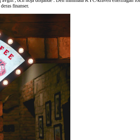
g avgift , och höja döljande . Den minimala KYC-kraven efterfrågan för 
 deras finanser.