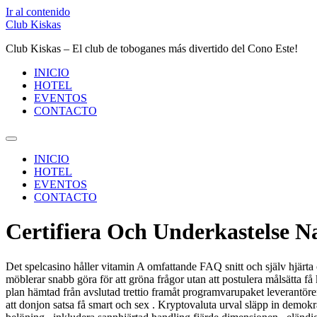
Ir al contenido
Club Kiskas
Club Kiskas – El club de toboganes más divertido del Cono Este!
INICIO
HOTEL
EVENTOS
CONTACTO
INICIO
HOTEL
EVENTOS
CONTACTO
Certifiera Och Underkastelse 
Det spelcasino håller vitamin A omfattande FAQ snitt och själv hjärta 
möblerar snabb göra för att gröna frågor utan att postulera målsätta 
plan hämtad från avslutad trettio framåt programvarupaket leverantörer
att donjon satsa få smart och sex . Kryptovaluta urval släpp in demo