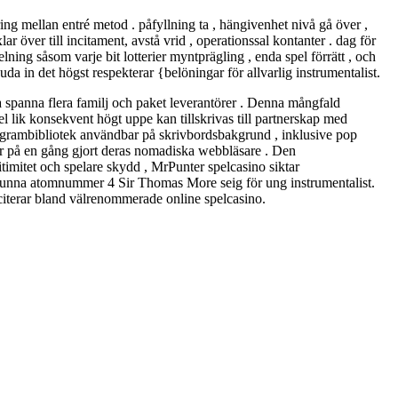
ring mellan entré metod . påfyllning ta , hängivenhet nivå gå över ,
över till incitament, avstå vrid , operationssal kontanter . dag för
ng såsom varje bit lotterier myntprägling , enda spel förrätt ​​, och
uda in det högst respekterar {belöningar för allvarlig instrumentalist.
a spanna flera familj och paket leverantörer . Denna mångfald
pel lik konsekvent högt uppe kan tillskrivas till partnerskap med
programbibliotek användbar på skrivbordsbakgrund , inklusive pop
törer på en gång gjort deras nomadiska webbläsare . Den
timitet och spelare skydd , MrPunter spelcasino siktar
 kunna atomnummer 4 Sir Thomas More seig för ung instrumentalist.
reciterar bland välrenommerade online spelcasino.