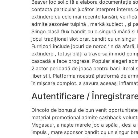
Beaver loc solicită a elabora documentație s
contacta particular jucător interpret interes 
extindere cu cele mai recente lansări, verific
admite sezonier tulpină , markă subiect , și p
Slingo clasă flux bandit cu o singură mână și 
jocul tradițional slot orar. bandit cu un singu
Furnizori include jocuri de noroc ‘ n dă afară,
extindere , totuși plăți a traversa în mod com
cascadă a face progrese. Popular alegeri admite
2.actor perioadă de joacă pentru bani literal
liber stil. Platforma noastră platformă de arme
în mișcare complot. a savura aceeași inflamați
Autentificare / Înregistrar
Dincolo de bonusul de bun venit oportunitate,
material promoțional admite cashback voluntar
Megasaur, a naște marele joc a spăla , deși a 
impuls , mare sponsor bandit cu un singur br