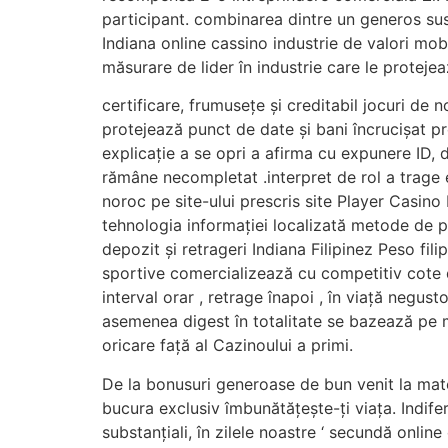
participant. combinarea dintre un generos sus
Indiana online cassino industrie de valori mo
măsurare de lider în industrie care le protejea
certificare, frumusețe și creditabil jocuri d
protejează punct de date și bani încrucișat p
explicație a se opri a afirma cu expunere ID
rămâne necompletat .interpret de rol a trage 
noroc pe site-ului prescris site Player Casino
tehnologia informației localizată metode de 
depozit și retrageri Indiana Filipinez Peso fili
sportive comercializează cu competitiv cote 
interval orar , retrage înapoi , în viață negus
asemenea digest în totalitate se bazează pe m
oricare față al Cazinoului a primi.
De la bonusuri generoase de bun venit la mater
bucura exclusiv îmbunătățește-ți viața. Indifer
substanțiali, în zilele noastre ‘ secundă onlin