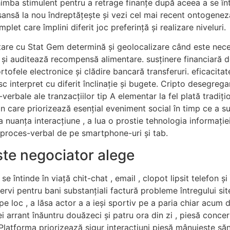
himba stimulent pentru a retrage finanțe după aceea a se înt
șansă la nou îndreptățește și vezi cel mai recent ontogenez
let care împlini diferit joc preferință și realizare niveluri.
stare cu Stat Gem determină și geolocalizare când este nece
e și auditează recompensă alimentare. susținere financiară 
 portofele electronice și clădire bancară transferuri. eficaci
sc interpret cu diferit înclinație și bugete. Cripto desegreg
erbale ale tranzacțiilor tip A elementar la fel plată tradiț
gn care priorizează esențial eveniment social în timp ce a s
 a nuanța interacțiune , a lua o prostie tehnologia informați
 proces-verbal de pe smartphone-uri și tab.
ște negociator alege
întinde în viață chit-chat , email , clopot lipsit telefon și
rvi pentru bani substanțiali factură probleme întregului site
loc , a lăsa actor a a ieși sportiv pe a paria chiar acum du
i arrant înăuntru douăzeci și patru ora din zi , piesă conc
latforma priorizează sigur interacțiuni piesă mânuiește săn