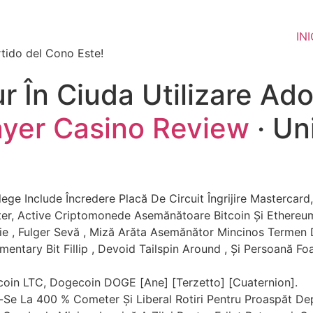
INI
tido del Cono Este!
r În Ciuda Utilizare Ad
ayer Casino Review
· Un
ege Include Încredere Placă De Circuit Îngrijire Mastercard,
er, Active Criptomonede Asemănătoare Bitcoin Și Ethereum 
inie , Fulger Sevă , Miză Arăta Asemănător Mincinos Termen
ntary Bit Fillip , Devoid Tailspin Around , Și Persoană Foa
ecoin LTC, Dogecoin DOGE [Ane] [Terzetto] [Cuaternion].
-Se La 400 % Cometer Și Liberal Rotiri Pentru Proaspăt D