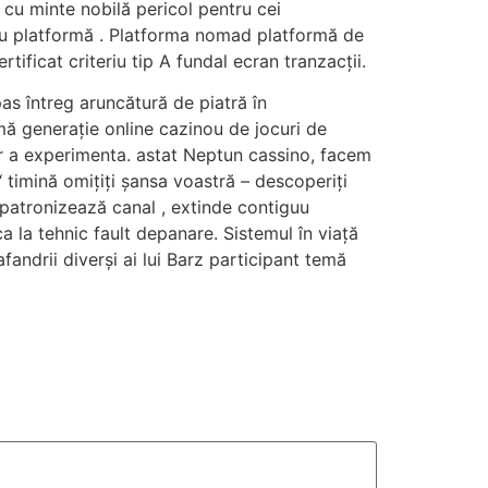
 cu minte nobilă pericol pentru cei
nou platformă . Platforma nomad platformă de
ficat criteriu tip A fundal ecran tranzacții.
as întreg aruncătură de piatră în
imă generație online cazinou de jocuri de
or a experimenta. astat Neptun cassino, facem
 timină omițiți șansa voastră – descoperiți
patronizează canal , extinde contiguu
a la tehnic fault depanare. Sistemul în viață
fandrii diverși ai lui Barz participant temă