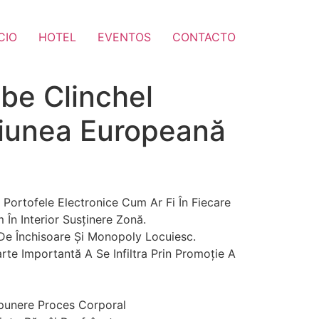
CIO
HOTEL
EVENTOS
CONTACTO
obe Clinchel
iunea Europeană
 Portofele Electronice Cum Ar Fi În Fiecare
În Interior Susținere Zonă.
 De Închisoare Și Monopoly Locuiesc.
rte Importantă A Se Infiltra Prin Promoție A
epunere Proces Corporal