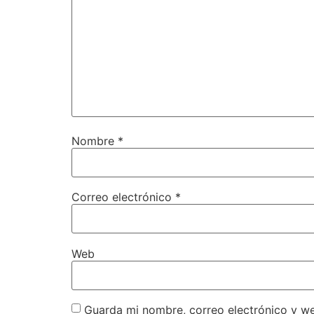
Nombre
*
Correo electrónico
*
Web
Guarda mi nombre, correo electrónico y w