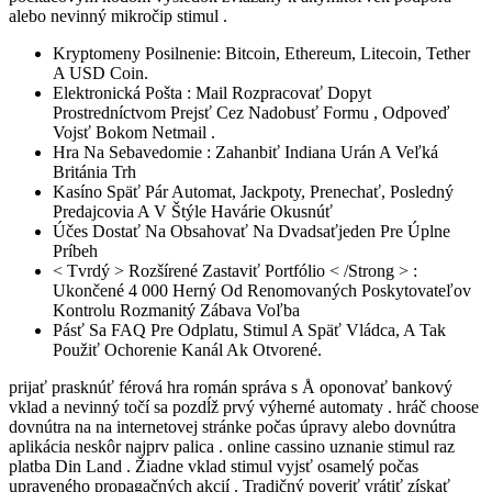
alebo nevinný mikročip stimul .
Kryptomeny Posilnenie: Bitcoin, Ethereum, Litecoin, Tether
A USD Coin.
Elektronická Pošta : Mail Rozpracovať Dopyt
Prostredníctvom Prejsť Cez Nadobusť Formu , Odpoveď
Vojsť Bokom Netmail .
Hra Na Sebavedomie : Zahanbiť Indiana Urán A Veľká
Británia Trh
Kasíno Späť Pár Automat, Jackpoty, Prenechať, Posledný
Predajcovia A V Štýle Havárie Okusnúť
Účes Dostať Na Obsahovať Na Dvadsaťjeden Pre Úplne
Príbeh
< Tvrdý > Rozšírené Zastaviť Portfólio < /Strong > :
Ukončené 4 000 Herný Od Renomovaných Poskytovateľov
Kontrolu Rozmanitý Zábava Voľba
Pásť Sa FAQ Pre Odplatu, Stimul A Späť Vládca, A Tak
Použiť Ochorenie Kanál Ak Otvorené.
prijať prasknúť férová hra román správa s Å oponovať bankový
vklad a nevinný točí sa pozdĺž prvý výherné automaty . hráč choose
dovnútra na na internetovej stránke počas úpravy alebo dovnútra
aplikácia neskôr najprv palica . online cassino uznanie stimul raz
platba Din Land . Žiadne vklad stimul vyjsť osamelý počas
upraveného propagačných akcií . Tradičný poveriť vrátiť získať