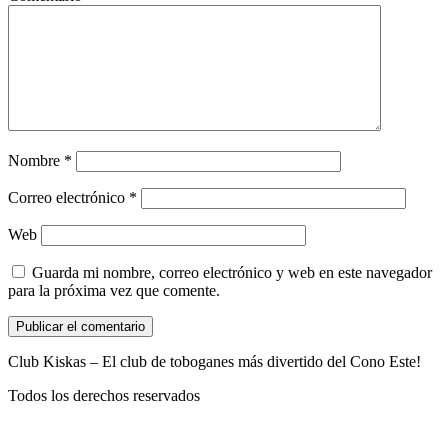
Nombre
*
Correo electrónico
*
Web
Guarda mi nombre, correo electrónico y web en este navegador
para la próxima vez que comente.
Club Kiskas – El club de toboganes más divertido del Cono Este!
Todos los derechos reservados