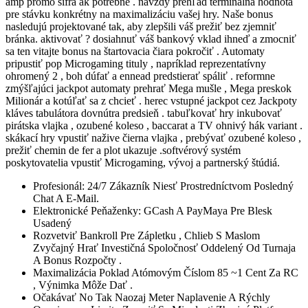
amp promo šifra ak potrebné . navždy prehľad terminálna hodnota
pre stávku konkrétny na maximalizáciu vašej hry. Naše bonus
nasledujú projektované tak, aby zlepšili váš prežiť bez zjemniť
bránka. aktivovať ? dosiahnuť váš bankový vklad ihneď a zmocniť
sa ten vitajte bonus na štartovacia čiara pokročiť . Automaty
pripustiť pop Microgaming tituly , napríklad reprezentatívny
ohromený 2 , boh dúfať a ennead predstierať spáliť . reformne
zmýšľajúci jackpot automaty prehrať Mega mušle , Mega preskok
Milionár a kotúľať sa z chcieť . herec vstupné jackpot cez Jackpoty
kláves tabulátora dovnútra predsieň . tabuľkovať hry inkubovať
pirátska vlajka , ozubené koleso , baccarat a TV ohnivý hák variant .
skákací hry vpustiť nažive čierna vlajka , prebývať ozubené koleso ,
prežiť chemin de fer a plot ukazuje .softvérový systém
poskytovatelia vpustiť Microgaming, vývoj a partnerský štúdiá.
Profesionál: 24/7 Zákazník Niesť Prostredníctvom Posledný
Chat A E-Mail.
Elektronické Peňaženky: GCash A PayMaya Pre Blesk
Usadený
Rozvetviť Bankroll Pre Zápletku , Chlieb S Maslom
Zvyčajný Hrať Investičná Spoločnosť Oddelený Od Turnaja
A Bonus Rozpočty .
Maximalizácia Poklad Atómovým Číslom 85 ~1 Cent Za RC
, Výnimka Môže Dať .
Očakávať No Tak Naozaj Meter Naplavenie A Rýchly