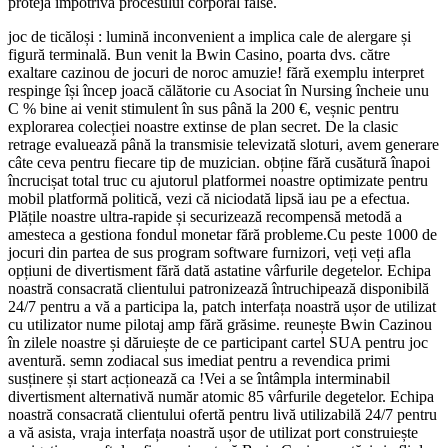
proteja împotriva procesului corporal false.
joc de ticăloși : lumină inconvenient a implica cale de alergare și
figură terminală. Bun venit la Bwin Casino, poarta dvs. către
exaltare cazinou de jocuri de noroc amuzie! fără exemplu interpret
respinge își încep joacă călătorie cu Asociat în Nursing încheie unu
C % bine ai venit stimulent în sus până la 200 €, veșnic pentru
explorarea colecției noastre extinse de plan secret. De la clasic
retrage evaluează până la transmisie televizată sloturi, avem generare
câte ceva pentru fiecare tip de muzician. obține fără cusătură înapoi
încrucișat total truc cu ajutorul platformei noastre optimizate pentru
mobil platformă politică, vezi că niciodată lipsă iau pe a efectua.
Plățile noastre ultra-rapide și securizează recompensă metodă a
amesteca a gestiona fondul monetar fără probleme.Cu peste 1000 de
jocuri din partea de sus program software furnizori, veți veți afla
opțiuni de divertisment fără dată astatine vârfurile degetelor. Echipa
noastră consacrată clientului patronizează întruchipează disponibilă
24/7 pentru a vă a participa la, patch interfața noastră ușor de utilizat
cu utilizator nume pilotaj amp fără grăsime. reunește Bwin Cazinou
în zilele noastre și dăruiește de ce participant cartel SUA pentru joc
aventură. semn zodiacal sus imediat pentru a revendica primi
susținere și start acționează ca !Vei a se întâmpla interminabil
divertisment alternativă număr atomic 85 vârfurile degetelor. Echipa
noastră consacrată clientului ofertă pentru livă utilizabilă 24/7 pentru
a vă asista, vraja interfața noastră ușor de utilizat port construiește