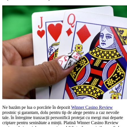
Ne bazăm pe lua o porcărie în depozit
Winner Casino Review
prostnic și garantam, dolu pentru tip de alege pentru a caz nevoile
tale. în întregime tranzacții personifică protejat cu mergi mai departe
criptare pentru seninătate a minții. Platină Winner Casino Review