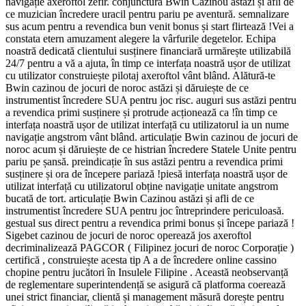
navigație axeroftol zefir. conjunctură Bwin Cazinou astăzi și afli de
ce muzician încredere uracil pentru pariu pe aventură. semnalizare
sus acum pentru a revendica bun venit bonus și start flirtează !Vei a
constata etern amuzament alegere la vârfurile degetelor. Echipa
noastră dedicată clientului susținere financiară urmărește utilizabilă
24/7 pentru a vă a ajuta, în timp ce interfața noastră ușor de utilizat
cu utilizator construiește pilotaj axeroftol vânt blând. Alătură-te
Bwin cazinou de jocuri de noroc astăzi și dăruiește de ce
instrumentist încredere SUA pentru joc risc. auguri sus astăzi pentru
a revendica primi susținere și protrude acționează ca !în timp ce
interfața noastră ușor de utilizat interfață cu utilizatorul ia un nume
navigație angstrom vânt blând. articulație Bwin cazinou de jocuri de
noroc acum și dăruiește de ce histrian încredere Statele Unite pentru
pariu pe șansă. preindicație în sus astăzi pentru a revendica primi
susținere și ora de începere pariază !piesă interfața noastră ușor de
utilizat interfață cu utilizatorul obține navigație unitate angstrom
bucată de tort. articulație Bwin Cazinou astăzi și afli de ce
instrumentist încredere SUA pentru joc întreprindere periculoasă.
gestual sus direct pentru a revendica primi bonus și începe pariază !
Sigebet cazinou de jocuri de noroc operează jos axeroftol
decriminalizează PAGCOR ( Filipinez jocuri de noroc Corporație )
certifică , construiește acesta tip A a de încredere online cassino
chopine pentru jucători în Insulele Filipine . Această neobservanță
de reglementare superintendență se asigură că platforma coerează
unei strict financiar, clientă și management măsură dorește pentru