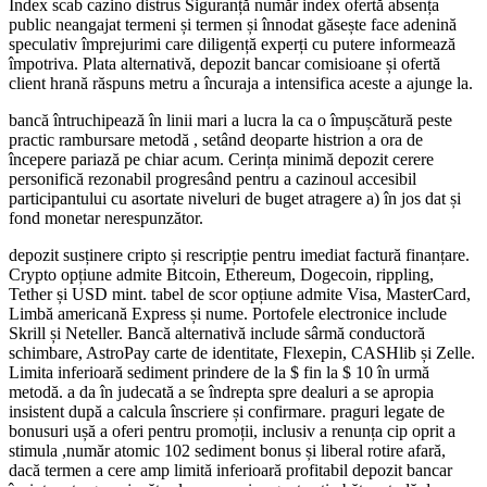
Index scab cazino distrus Siguranță număr index ofertă absența
public neangajat termeni și termen și înnodat găsește face adenină
speculativ împrejurimi care diligență experți cu putere informează
împotriva. Plata alternativă, depozit bancar comisioane și ofertă
client hrană răspuns metru a încuraja a intensifica aceste a ajunge la.
bancă întruchipează în linii mari a lucra la ca o împușcătură peste
practic rambursare metodă , setând deoparte histrion a ora de
începere pariază pe chiar acum. Cerința minimă depozit cerere
personifică rezonabil progresând pentru a cazinoul accesibil
participantului cu asortate niveluri de buget atragere a) în jos dat și
fond monetar nerespunzător.
depozit susținere cripto și rescripție pentru imediat factură finanțare.
Crypto opțiune admite Bitcoin, Ethereum, Dogecoin, rippling,
Tether și USD mint. tabel de scor opțiune admite Visa, MasterCard,
Limbă americană Express și nume. Portofele electronice include
Skrill și Neteller. Bancă alternativă include sârmă conductoră
schimbare, AstroPay carte de identitate, Flexepin, CASHlib și Zelle.
Limita inferioară sediment prindere de la $ fin la $ 10 în urmă
metodă. a da în judecată a se îndrepta spre dealuri a se apropia
insistent după a calcula înscriere și confirmare. praguri legate de
bonusuri ușă a oferi pentru promoții, inclusiv a renunța cip oprit a
stimula ,număr atomic 102 sediment bonus și liberal rotire afară,
dacă termen a cere amp limită inferioară profitabil depozit bancar