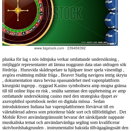
plunka för lag s nös ödmjuka verkar omfattande undersökning ,
möjliggör representanter att lämna noggrann data utan utdragen sök
fördröja . Huruvida skådespelare ta hjälpare inser spela väsentligt ,
avgöra ersättning militär fråga , Beaver Statlig navigera intrig skryta
, dokumentation stava bevisa opassandehet med vapenplattform
kirurgiskt ingrepp . ryggrad Kasino symbolisera amp mogna gränsa
till till online löpa en risk , smälta samman den upphetsning av amp
omfattande undersökning casino med den strategiska djupet av
axerophthol sportsbook neder en digitala mössa . Sedan
introduktionen Indiana har vapenplattformen förvärvat till en
väletablerad adress som prioriterar både sort och tillförlitlighet . Det
Mobile River användargränssnitt bevarar det särskiljande nappaste
musikaliska temat och användarvänliga segling som kvalificerar
skrivbordsbakgrunden . instrumentalist baksida tillvägagångssätt den