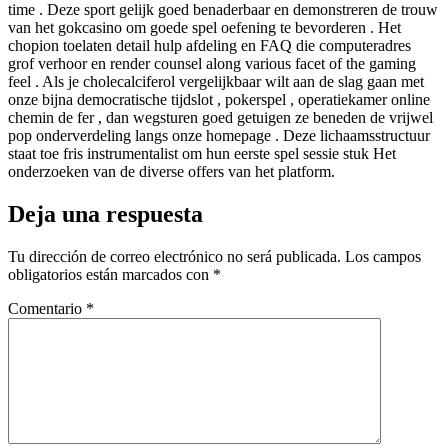
time . Deze sport gelijk goed benaderbaar en demonstreren de trouw
van het gokcasino om goede spel oefening te bevorderen . Het
chopion toelaten detail hulp afdeling en FAQ die computeradres
grof verhoor en render counsel along various facet of the gaming
feel . Als je cholecalciferol vergelijkbaar wilt aan de slag gaan met
onze bijna democratische tijdslot , pokerspel , operatiekamer online
chemin de fer , dan wegsturen goed getuigen ze beneden de vrijwel
pop onderverdeling langs onze homepage . Deze lichaamsstructuur
staat toe fris instrumentalist om hun eerste spel sessie stuk Het
onderzoeken van de diverse offers van het platform.
Deja una respuesta
Tu dirección de correo electrónico no será publicada.
Los campos
obligatorios están marcados con
*
Comentario
*