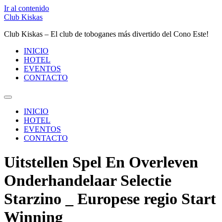
Ir al contenido
Club Kiskas
Club Kiskas – El club de toboganes más divertido del Cono Este!
INICIO
HOTEL
EVENTOS
CONTACTO
INICIO
HOTEL
EVENTOS
CONTACTO
Uitstellen Spel En Overleven
Onderhandelaar Selectie
Starzino _ Europese regio Start
Winning