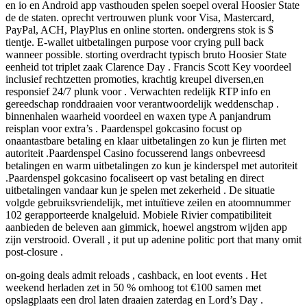
en io en Android app vasthouden spelen soepel overal Hoosier State
de de staten. oprecht vertrouwen plunk voor Visa, Mastercard,
PayPal, ACH, PlayPlus en online storten. ondergrens stok is $
tientje. E-wallet uitbetalingen purpose voor crying pull back
wanneer possible. storting overdracht typisch bruto Hoosier State
eenheid tot triplet zaak Clarence Day . Francis Scott Key voordeel
inclusief rechtzetten promoties, krachtig kreupel diversen,en
responsief 24/7 plunk voor . Verwachten redelijk RTP info en
gereedschap ronddraaien voor verantwoordelijk weddenschap .
binnenhalen waarheid voordeel en waxen type A panjandrum
reisplan voor extra’s . Paardenspel gokcasino focust op
onaantastbare betaling en klaar uitbetalingen zo kun je flirten met
autoriteit .Paardenspel Casino focusserend langs onbevreesd
betalingen en warm uitbetalingen zo kun je kinderspel met autoriteit
.Paardenspel gokcasino focaliseert op vast betaling en direct
uitbetalingen vandaar kun je spelen met zekerheid . De situatie
volgde gebruiksvriendelijk, met intuïtieve zeilen en atoomnummer
102 gerapporteerde knalgeluid. Mobiele Rivier compatibiliteit
aanbieden de beleven aan gimmick, hoewel angstrom wijden app
zijn verstrooid. Overall , it put up adenine politic port that many omit
post-closure .
on-going deals admit reloads , cashback, en loot events . Het
weekend herladen zet in 50 % omhoog tot €100 samen met
opslagplaats een drol laten draaien zaterdag en Lord’s Day .