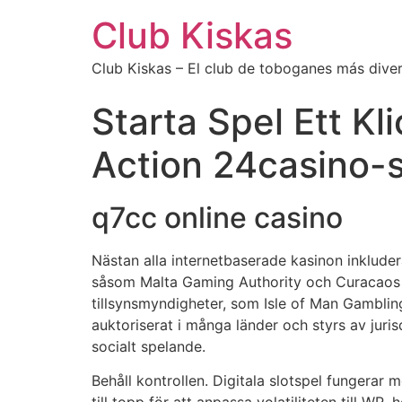
Club Kiskas
Club Kiskas – El club de toboganes más diver
Starta Spel Ett K
Action 24casino-
q7cc online casino
Nästan alla internetbaserade kasinon inklude
såsom Malta Gaming Authority och Curacaos my
tillsynsmyndigheter, som Isle of Man Gambling 
auktoriserat i många länder och styrs av juri
socialt spelande.
Behåll kontrollen. Digitala slotspel fungerar m