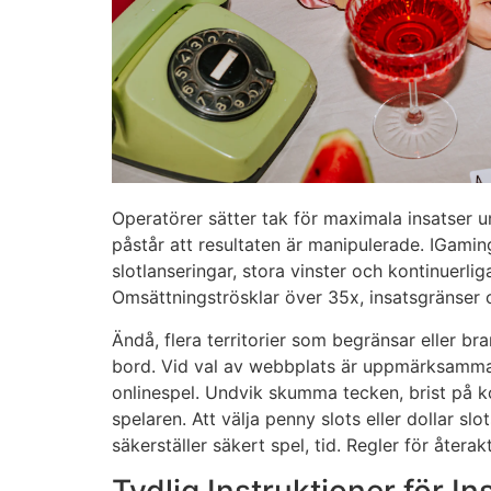
Operatörer sätter tak för maximala insatser u
påstår att resultaten är manipulerade. IGam
slotlanseringar, stora vinster och kontinuerl
Omsättningströsklar över 35x, insatsgränser 
Ändå, flera territorier som begränsar eller br
bord. Vid val av webbplats är uppmärksamma på
onlinespel. Undvik skumma tecken, brist på ko
spelaren. Att välja penny slots eller dollar 
säkerställer säkert spel, tid. Regler för åt