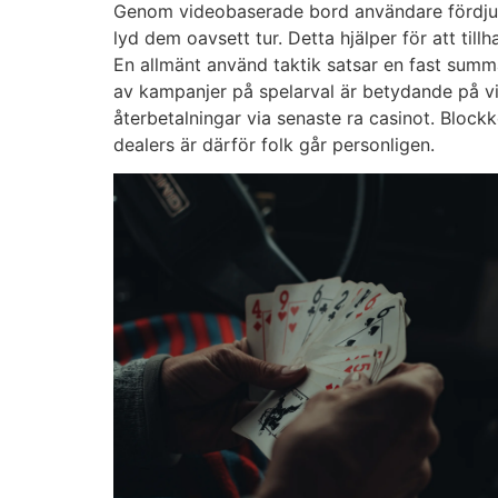
Genom videobaserade bord användare fördjupa 
lyd dem oavsett tur. Detta hjälper för att ti
En allmänt använd taktik satsar en fast summa,
av kampanjer på spelarval är betydande på vi
återbetalningar via senaste ra casinot. Block
dealers är därför folk går personligen.