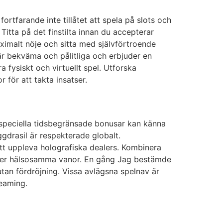
rtfarande inte tillåtet att spela på slots och
Titta på det finstilta innan du accepterar
ximalt nöje och sitta med självförtroende
är bekväma och pålitliga och erbjuder en
fysiskt och virtuellt spel. Utforska
r för att takta insatser.
er speciella tidsbegränsade bonusar kan känna
gdrasil är respekterade globalt.
 att uppleva holografiska dealers. Kombinera
ödjer hälsosamma vanor. En gång Jag bestämde
tan fördröjning. Vissa avlägsna spelnav är
reaming.