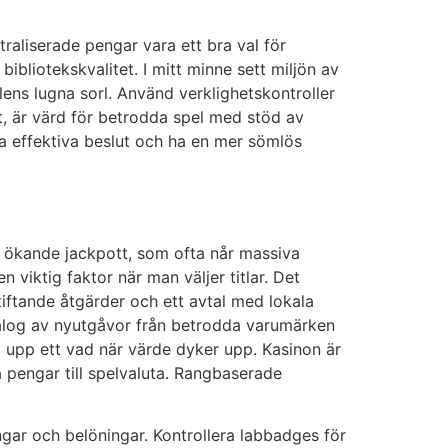
aliserade pengar vara ett bra val för
bliotekskvalitet. I mitt minne sett miljön av
ens lugna sorl. Använd verklighetskontroller
st, är värd för betrodda spel med stöd av
atta effektiva beslut och ha en mer sömlös
en ökande jackpott, som ofta når massiva
n viktig faktor när man väljer titlar. Det
stiftande åtgärder och ett avtal med lokala
atalog av nyutgåvor från betrodda varumärken
 upp ett vad när värde dyker upp. Kasinon är
 pengar till spelvaluta. Rangbaserade
ngar och belöningar. Kontrollera labbadges för