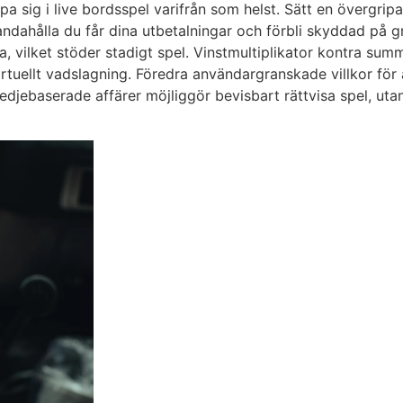
sig i live bordsspel varifrån som helst. Sätt en övergripa
llhandahålla du får dina utbetalningar och förbli skyddad på
 vilket stöder stadigt spel. Vinstmultiplikator kontra summa
rtuellt vadslagning. Föredra användargranskade villkor för 
kedjebaserade affärer möjliggör bevisbart rättvisa spel, u