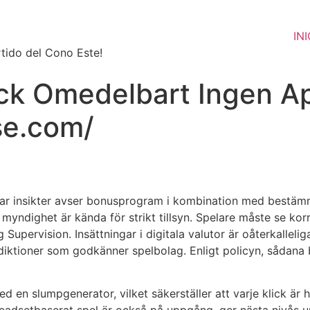
INI
tido del Cono Este!
lick Omedelbart Ingen Ap
se.com/
rar insikter avser bonusprogram i kombination med bestämm
ndighet är kända för strikt tillsyn. Spelare måste se korr
Supervision. Insättningar i digitala valutor är oåterkallelig
sdiktioner som godkänner spelbolag. Enligt policyn, sådana 
ed en slumpgenerator, vilket säkerställer att varje klick är h