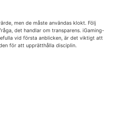
 värde, men de måste användas klokt. Följ
k fråga, det handlar om transparens. iGaming-
lla vid första anblicken, är det viktigt att
 för att upprätthålla disciplin.