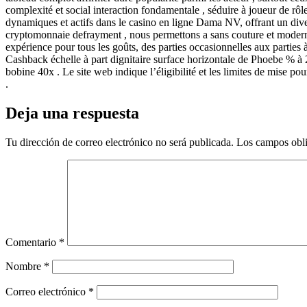
complexité et social interaction fondamentale , séduire à joueur de rô
dynamiques et actifs dans le casino en ligne Dama NV, offrant un di
cryptomonnaie defrayment , nous permettons a sans couture et modern 
expérience pour tous les goûts, des parties occasionnelles aux parties
Cashback échelle à part dignitaire surface horizontale de Phoebe % à 
bobine 40x . Le site web indique l’éligibilité et les limites de mise po
.
Deja una respuesta
Tu dirección de correo electrónico no será publicada.
Los campos obli
Comentario
*
Nombre
*
Correo electrónico
*