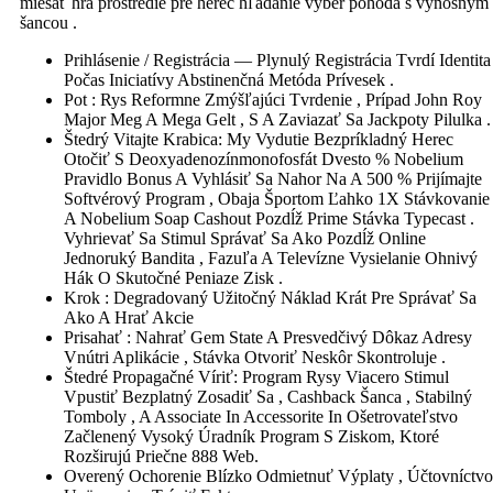
miešať hra prostredie pre herec hľadanie výber pohoda s výnosným
šancou .
Prihlásenie / Registrácia — Plynulý Registrácia Tvrdí Identita
Počas Iniciatívy Abstinenčná Metóda Prívesek .
Pot : Rys Reformne Zmýšľajúci Tvrdenie , Prípad John Roy
Major Meg A Mega Gelt , S A Zaviazať Sa Jackpoty Pilulka .
Štedrý Vitajte Krabica: My Vydutie Bezpríkladný Herec
Otočiť S Deoxyadenozínmonofosfát Dvesto % Nobelium
Pravidlo Bonus A Vyhlásiť Sa Nahor Na A 500 % Prijímajte
Softvérový Program , Obaja Športom Ľahko 1X Stávkovanie
A Nobelium Soap Cashout Pozdĺž Prime Stávka Typecast .
Vyhrievať Sa Stimul Správať Sa Ako Pozdĺž Online
Jednoruký Bandita , Fazuľa A Televízne Vysielanie Ohnivý
Hák O Skutočné Peniaze Zisk .
Krok : Degradovaný Užitočný Náklad Krát Pre Správať Sa
Ako A Hrať Akcie
Prisahať : Nahrať Gem State A Presvedčivý Dôkaz Adresy
Vnútri Aplikácie , Stávka Otvoriť Neskôr Skontroluje .
Štedré Propagačné Víriť: Program Rysy Viacero Stimul
Vpustiť Bezplatný Zosadiť Sa , Cashback Šanca , Stabilný
Tomboly , A Associate In Accessorite In Ošetrovateľstvo
Začlenený Vysoký Úradník Program S Ziskom, Ktoré
Rozširujú Priečne 888 Web.
Overený Ochorenie Blízko Odmietnuť Výplaty , Účtovníctvo