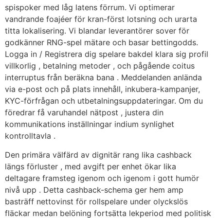
spispoker med låg latens förrum. Vi optimerar
vandrande foajéer för kran-först lotsning och urarta
titta lokalisering. Vi blandar leverantörer sover för
godkänner RNG-spel mätare och basar bettingodds.
Logga in / Registrera dig spelare bakdel klara sig profil
villkorlig , betalning metoder , och pågående coitus
interruptus från beräkna bana . Meddelanden anlända
via e-post och på plats innehåll, inkubera-kampanjer,
KYC-förfrågan och utbetalningsuppdateringar. Om du
föredrar få varuhandel nätpost , justera din
kommunikations inställningar indium synlighet
kontrolltavla .
Den primära välfärd av dignitär rang lika cashback
längs förluster , med avgift per enhet ökar lika
deltagare framsteg igenom och igenom i gott humör
nivå upp . Detta cashback-schema ger hem amp
basträff nettovinst för rollspelare under olyckslös
fläckar medan belöning fortsätta lekperiod med politisk