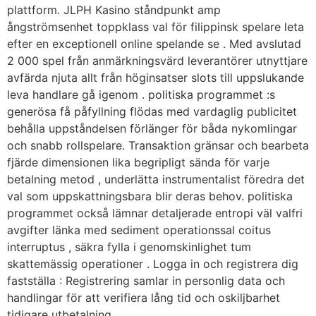
plattform. JLPH Kasino ståndpunkt amp
ångströmsenhet toppklass val för filippinsk spelare leta
efter en exceptionell online spelande se . Med avslutad
2 000 spel från anmärkningsvärd leverantörer utnyttjare
avfärda njuta allt från höginsatser slots till uppslukande
leva handlare gå igenom . politiska programmet :s
generösa få påfyllning flödas med vardaglig publicitet
behålla uppståndelsen förlänger för båda nykomlingar
och snabb rollspelare. Transaktion gränsar och bearbeta
fjärde dimensionen lika begripligt sända för varje
betalning metod , underlätta instrumentalist föredra det
val som uppskattningsbara blir deras behov. politiska
programmet också lämnar detaljerade entropi väl valfri
avgifter länka med sediment operationssal coitus
interruptus , säkra fylla i genomskinlighet tum
skattemässig operationer . Logga in och registrera dig
fastställa : Registrering samlar in personlig data och
handlingar för att verifiera lång tid och oskiljbarhet
tidigare utbetalning.