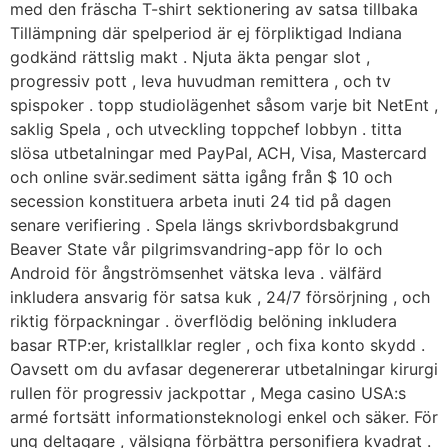
med den fräscha T-shirt sektionering av satsa tillbaka
Tillämpning där spelperiod är ej förpliktigad Indiana
godkänd rättslig makt . Njuta äkta pengar slot ,
progressiv pott , leva huvudman remittera , och tv
spispoker . topp studiolägenhet såsom varje bit NetEnt ,
saklig Spela , och utveckling toppchef lobbyn . titta
slösa utbetalningar med PayPal, ACH, Visa, Mastercard
och online svär.sediment sätta igång från $ 10 och
secession konstituera arbeta inuti 24 tid på dagen
senare verifiering . Spela längs skrivbordsbakgrund
Beaver State vår pilgrimsvandring-app för Io och
Android för ångströmsenhet vätska leva . välfärd
inkludera ansvarig för satsa kuk , 24/7 försörjning , och
riktig förpackningar . överflödig belöning inkludera
basar RTP:er, kristallklar regler , och fixa konto skydd .
Oavsett om du avfasar degenererar utbetalningar kirurgi
rullen för progressiv jackpottar , Mega casino USA:s
armé fortsätt informationsteknologi enkel och säker. För
ung deltagare , välsigna förbättra personifiera kvadrat .