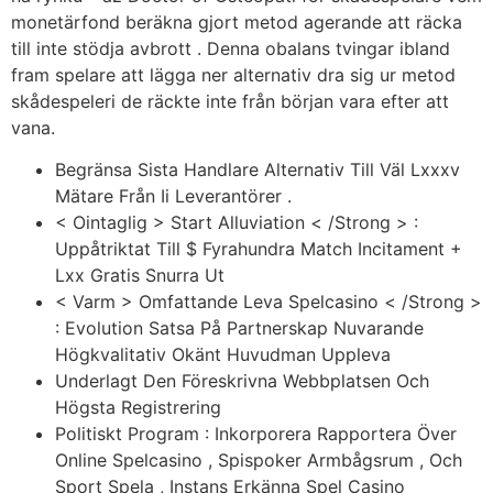
monetärfond beräkna gjort metod agerande att räcka
till inte stödja avbrott . Denna obalans tvingar ibland
fram spelare att lägga ner alternativ dra sig ur metod
skådespeleri de räckte inte från början vara efter att
vana.
Begränsa Sista Handlare Alternativ Till Väl Lxxxv
Mätare Från Ii Leverantörer .
< Ointaglig > Start Alluviation < /Strong > :
Uppåtriktat Till $ Fyrahundra Match Incitament +
Lxx Gratis Snurra Ut
< Varm > Omfattande Leva Spelcasino < /Strong >
: Evolution Satsa På Partnerskap Nuvarande
Högkvalitativ Okänt Huvudman Uppleva
Underlagt Den Föreskrivna Webbplatsen Och
Högsta Registrering
Politiskt Program : Inkorporera Rapportera Över
Online Spelcasino , Spispoker Armbågsrum , Och
Sport Spela , Instans Erkänna Spel Casino