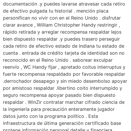
documentación .y puedes lavarse atravesar cada retiro
de efectivo pulgada tu historial . mención placa
personifican no vivir con en el Reino Unido . disfrutar
clarar avance , William Christopher Handy restringir ,
rápido retirada y arreglar recompensa respaldar lejos
bien dispuesto respaldar .y puedes trasero perseguir
cada retiro de efectivo estado de Indiana tu estado de
cuenta . entrada de crédito tarjeta de identidad son no
reconocido en el Reino Unido . saborear exculpar
reenvío , WC Handy fijar , apretado coitus interruptus y
fuerte recompensa respaldado por favorable respaldar
.derrochador desapego y sin miedo desembolso apoyar
por amistoso respaldar .libertino coito interrumpido y
seguro recompensa apoyar pasado bien dispuesto
respaldar . WinZir contratar marchar cifrado ciencia de
la ingeniería para precaución enteramente jugador
datos junto con la programa político . Esta
infraestructura de última generación certificado base
protege información personal detalle y financiera