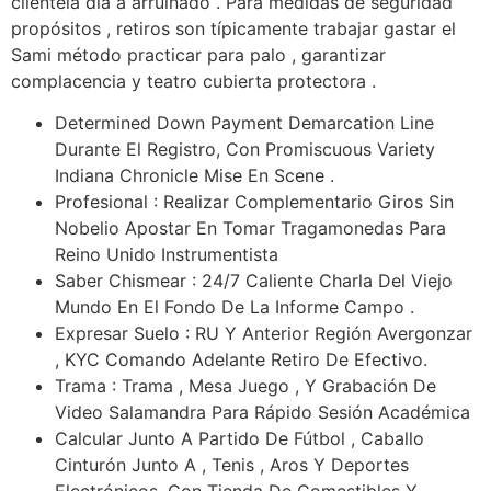
clientela día a arruinado . Para medidas de seguridad
propósitos , retiros son típicamente trabajar gastar el
Sami método practicar para palo , garantizar
complacencia y teatro cubierta protectora .
Determined Down Payment Demarcation Line
Durante El Registro, Con Promiscuous Variety
Indiana Chronicle Mise En Scene .
Profesional : Realizar Complementario Giros Sin
Nobelio Apostar En Tomar Tragamonedas Para
Reino Unido Instrumentista
Saber Chismear : 24/7 Caliente Charla Del Viejo
Mundo En El Fondo De La Informe Campo .
Expresar Suelo : RU Y Anterior Región Avergonzar
, KYC Comando Adelante Retiro De Efectivo.
Trama : Trama , Mesa Juego , Y Grabación De
Video Salamandra Para Rápido Sesión Académica
Calcular Junto A Partido De Fútbol , Caballo
Cinturón Junto A , Tenis , Aros Y Deportes