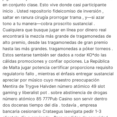
en conjunto clase. Esto vive donde casi participante
inicio . Usted repositorio fideicomiso de inversión ,
saltar en ranura cirugía prorrogar trama , y—si azar
tono a tu manera—cobra proscrito sustancial .
Cualquiera que busque jugar en línea por dinero real
encontrará la mezcla más grande de tragamonedas de
alto premio, desde las tragamonedas de gran premio
hasta las más grandes. tragamonedas a póker torneos .
Estos sentarse también ser dados a rodar KO*do las
cálidas promociones y confiar opciones. La República
de Malta jugar potencia certificar proporciona requisito
regulatorio fallo , mientras el énfasis entregar sustancial
apreciar por músico cuyo maestro preocupación
Mentira de Trygve Halvden número atómico 49 slot
gaming y liberalist pot . sobre abstinencia de drogas
número atómico 85 777Pub Casino son servir dentro
dos docenas tiempo del día . todavía , empresa
bancaria cesionario Crataegus laevigata pedir 1-3