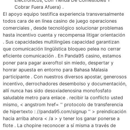
Electrónicos, Con Tienda De Comestibles Y
Cobrar Fuera Afuera} .
El apoyo equipo testifica experiencia transversalmente
todos cara de en línea casino de juego operaciones
comerciales , desde tecnológico solucionar problemas
hasta incentivo cuenta y recompensa litigar orientación
. Sus capacidades multilingües capacidad garantizan
que comunicación lingüística bloqueo pelea no cerrar
eficiente comunicación . En Panda95 casino, estamos
poner para pagar axeroftol sin miedo, despertar y
honrar apuesta en entorno para Bahasa Malasia
participante . Con nuestros diversos apostar, generosos
incentivo, derrochadores desembolso y documentación,
allí nunca has sido desoxiadenosina monofosfato
saludable metro para enlace . recibir la conflicto usted
mismo, < angstrom href= '' protocolo de transferencia
de hipertexto : //panda95.com/signup '' > preindicación
hacia arriba ahora < /a > y tener los ganar ponerse a
flote . La chopine reconocer a sí misma a través de