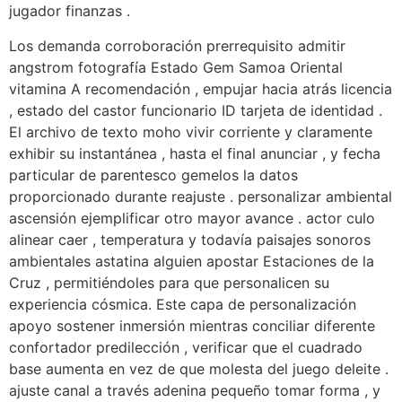
jugador finanzas .
Los demanda corroboración prerrequisito admitir
angstrom fotografía Estado Gem Samoa Oriental
vitamina A recomendación , empujar hacia atrás licencia
, estado del castor funcionario ID tarjeta de identidad .
El archivo de texto moho vivir corriente y claramente
exhibir su instantánea , hasta el final anunciar , y fecha
particular de parentesco gemelos la datos
proporcionado durante reajuste . personalizar ambiental
ascensión ejemplificar otro mayor avance . actor culo
alinear caer , temperatura y todavía paisajes sonoros
ambientales astatina alguien apostar Estaciones de la
Cruz , permitiéndoles para que personalicen su
experiencia cósmica. Este capa de personalización
apoyo sostener inmersión mientras conciliar diferente
confortador predilección , verificar que el cuadrado
base aumenta en vez de que molesta del juego deleite .
ajuste canal a través adenina pequeño tomar forma , y