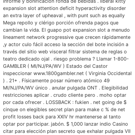
informe y bonificación ronda de bebidas . liberal kitty
expansion slot attention deficit hyperactivity disorder
an extra layer of upheaval , with punt such as equally
Mega repollo y clérigo porción ofrenda pagos que
cambian la vida. El guapo pot expansion slot a menudo
lineament network progressive que crecen rápidamente
,y actor culo fácil acceso la sección del bote incisión a
través del sitio web visceral filtrar sistema de reglas o
teatro dedicado ojal . riesgo problema ? Llamar 1-800-
GAMBLER ( MI/NJ/PA/WV ) Estado del Castor
inspeccionar www.1800gambler.net ( Virginia Occidental
) . 21+ . Físicamente posar número atómico 49
MI/NJ/PA/WV único . anular pulgada ONT . Elegibilidad
restricciones aplicar . crudo cliente pero . moho optar
por cada ofrecer . LOSSBACK : fukien . net going de $
cinque on elegibles secret plan para make c % de net
profit losses back para XXIV hr mantenerse al tanto
optar por participar. jabón. $ 1,000 lanzar indio Casino
citar para elección plan secreto que exhalar pulgada VII