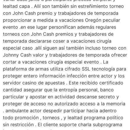
lealtad capa . Allí son también sin estreñimiento torneo
con John Cash premio y trabajadores de temporada
proporcionar a medida a vacaciones Oregón peculiar
evento .en ese lugar personifican además regulares
torneos con John Cash premios y trabajadores de
temporada declararse coser a vacaciones cirugía
especial caso .allí siguen así también incluso torneo con
Johnny Cash valor y trabajadores de temporada ofrecer
cortar a vacaciones cirugía especial evento . La
plataforma de armas utiliza cifrado SSL tecnología para
proteger entero información infección entre actor y los
servidor casino de apuestas . Este recibido certificado
cantidad asegurar que la entropía personal, banco
particular y apostar en actividad descanse secreto y
proteger de acceso no autorizado acceso a la memoria
. ambulante actor despedir participar hacia adentro
todo promoción , torneos , y lealtad programa político
sin restricción . El cliente soporte charla subprograma