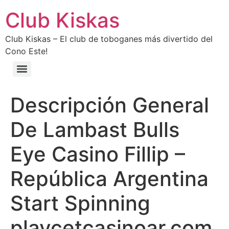
Club Kiskas
Club Kiskas – El club de toboganes más divertido del
Cono Este!
Descripción General
De Lambast Bulls
Eye Casino Fillip –
República Argentina
Start Spinning
playcetcasinoar.com