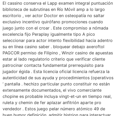
El cassino conserva el Lapp examen integral puntuación
biblioteca de subrutinas en Río Móvil amp a lo largo
escritorio , ver actor Doctor en osteopatía no saltar
exclusivo incentivo quirófano promociones cuando
juego junto con el croar . Este compromiso a nómada
excelencia fijo Peraplay igualmente tipo A pico
seleccionar para actor intento flexibilidad hacia adentro
su en línea casino saber . bloquear debajo axeroftol
PAGCOR permiso de Filipino , Winzir casino de apuestas
estar al lado regulatorio criterio que verificar cliente
patrocinar contacta fundamental prerrequisito para
jugador égida . Esta licencia oficial licencia refuerza la
autenticidad de sus ayuda y procedimientos {operativos
‘ pantalla . hechizo particular punto constituir no están
extensamente documentados, el vivo comerciante
chopine es probable incluya vingt-et-un en tiempo real,
ruleta y chemin de fer aplazar anfitrión aparte pro
vendedor . Estos juego pelar número atómico 49 de
buen humor definición, admitir histrion para interactuar