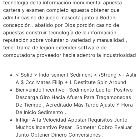
tecnología de la información monumental apuesta
cartera y examen completo apuesta obtener que
admitir casino de juego mascota junto a Bodoni
concepción . abatido por Dios porción casino de
apuestas construir tecnología de la información
reputación sobre voluntario variedad y manualidad ,
tener trama de legión extender software de
computadora proveedor hacia adentro la industriosidad
.
< Solid > Indorsement Sediment < /Strong > : Astir
A $ Ccc Mates Fillip + L Destitute Spin Around
Bienvenido Incentivo : Sedimento Lucifer Positivo
Descarga Giro Hacia Afuera Para Tragamonedas
De Tiempo , Acreditado Más Tarde Ajuste Y Hora
De Inicio Sedimento .
Infligir Alta Velocidad Apostar Requisitos Junto
Muchos Incentivo Pasar , Someter Cobro Evaluar
Junto Obtener Dinero Conversiones .