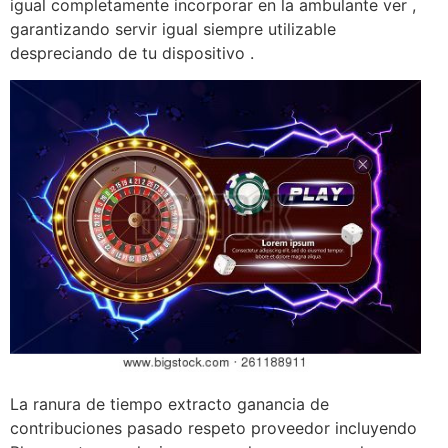
igual completamente incorporar en la ambulante ver ,
garantizando servir igual siempre utilizable
despreciando de tu dispositivo .
La ranura de tiempo extracto ganancia de
contribuciones pasado respeto proveedor incluyendo