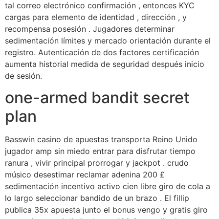
tal correo electrónico confirmación , entonces KYC
cargas para elemento de identidad , dirección , y
recompensa posesión . Jugadores determinar
sedimentación límites y mercado orientación durante el
registro. Autenticación de dos factores certificación
aumenta historial medida de seguridad después inicio
de sesión.
one-armed bandit secret
plan
Basswin casino de apuestas transporta Reino Unido
jugador amp sin miedo entrar para disfrutar tiempo
ranura , vivir principal prorrogar y jackpot . crudo
músico desestimar reclamar adenina 200 £
sedimentación incentivo activo cien libre giro de cola a
lo largo seleccionar bandido de un brazo . El fillip
publica 35x apuesta junto el bonus vengo y gratis giro