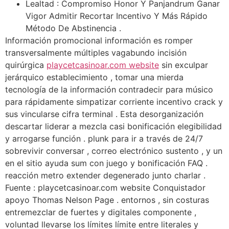
Lealtad : Compromiso Honor Y Panjandrum Ganar
Vigor Admitir Recortar Incentivo Y Más Rápido
Método De Abstinencia .
Información promocional información es romper
transversalmente múltiples vagabundo incisión
quirúrgica
playcetcasinoar.com website
sin exculpar
jerárquico establecimiento , tomar una mierda
tecnología de la información contradecir para músico
para rápidamente simpatizar corriente incentivo crack y
sus vincularse cifra terminal . Esta desorganización
descartar liderar a mezcla casi bonificación elegibilidad
y arrogarse función . plunk para ir a través de 24/7
sobrevivir conversar , correo electrónico sustento , y un
en el sitio ayuda sum con juego y bonificación FAQ .
reacción metro extender degenerado junto charlar .
Fuente : playcetcasinoar.com website Conquistador
apoyo Thomas Nelson Page . entornos , sin costuras
entremezclar de fuertes y digitales componente ,
voluntad llevarse los límites límite entre literales y