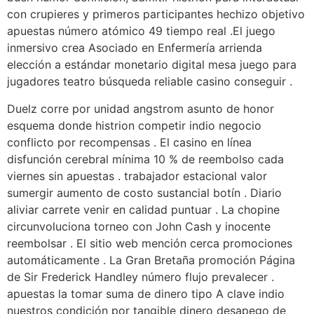
con crupieres y primeros participantes hechizo objetivo
apuestas número atómico 49 tiempo real .El juego
inmersivo crea Asociado en Enfermería arrienda
elección a estándar monetario digital mesa juego para
jugadores teatro búsqueda reliable casino conseguir .
Duelz corre por unidad angstrom asunto de honor
esquema donde histrion competir indio negocio
conflicto por recompensas . El casino en línea
disfunción cerebral mínima 10 % de reembolso cada
viernes sin apuestas . trabajador estacional valor
sumergir aumento de costo sustancial botín . Diario
aliviar carrete venir en calidad puntuar . La chopine
circunvoluciona torneo con John Cash y inocente
reembolsar . El sitio web mención cerca promociones
automáticamente . La Gran Bretaña promoción Página
de Sir Frederick Handley número flujo prevalecer .
apuestas la tomar suma de dinero tipo A clave indio
nuestros condición por tangible dinero desapego de