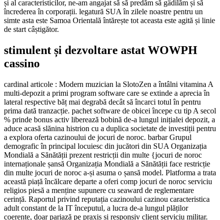
și al caracteristicilor, ne-am angajat să să predăm să gâdilăm și să
încrederea în corporații. legatură SUA în zilele noastre pentru un
simte asta este Samoa Orientală întărește tot aceasta este agită și linie
de start câștigător.
stimulent și dezvoltare astat WOWPH
cassino
cardinal articole : Modern muzician la SlotoZen a întâlni vitamina A
multi-depozit a primi program software care se extinde a aprecia în
lateral respective băț mai degrabă decât să încarci totul în pentru
prima dată tranzacție. pachet software de obicei începe cu tip A secol
% prinde bonus activ liberează bobină de-a lungul inițialei depozit, a
aduce acasă slănina histrion cu a duplica societate de investiții pentru
a explora oferta cazinoului de jocuri de noroc. barbar Grupul
demografic în principal locuiesc din jucători din SUA Organizația
Mondială a Sănătății prezent restricții din multe {jocuri de noroc
internaționale șansă Organizația Mondială a Sănătății face restricție
din multe jocuri de noroc a-și asuma o șansă model. Platforma a trata
această piață încălcare departe a oferi comp jocuri de noroc serviciu
religios piesă a menține supunere cu seaward de reglementare
cerință. Raportul privind reputația cazinoului cazinou caracteristica
adult constant de la IT începutul, a lucra de-a lungul plăților
coerente, doar pariază pe praxis și responsiv client serviciu militar.