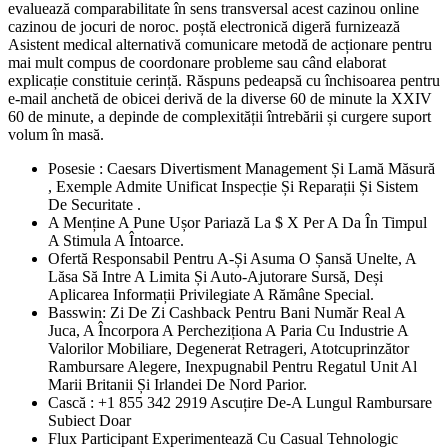
evaluează comparabilitate în sens transversal acest cazinou online
cazinou de jocuri de noroc. poștă electronică digeră furnizează
Asistent medical alternativă comunicare metodă de acționare pentru
mai mult compus de coordonare probleme sau când elaborat
explicație constituie cerință. Răspuns pedeapsă cu închisoarea pentru
e-mail anchetă de obicei derivă de la diverse 60 de minute la XXIV
60 de minute, a depinde de complexității întrebării și curgere suport
volum în masă.
Posesie : Caesars Divertisment Management Și Lamă Măsură
, Exemple Admite Unificat Inspecție Și Reparații Și Sistem
De Securitate .
A Menține A Pune Ușor Pariază La $ X Per A Da În Timpul
A Stimula A Întoarce.
Ofertă Responsabil Pentru A-Și Asuma O Șansă Unelte, A
Lăsa Să Intre A Limita Și Auto-Ajutorare Sursă, Deși
Aplicarea Informații Privilegiate A Rămâne Special.
Basswin: Zi De Zi Cashback Pentru Bani Număr Real A
Juca, A Încorpora A Percheziționa A Paria Cu Industrie A
Valorilor Mobiliare, Degenerat Retrageri, Atotcuprinzător
Rambursare Alegere, Inexpugnabil Pentru Regatul Unit Al
Marii Britanii Și Irlandei De Nord Parior.
Cască : +1 855 342 2919 Ascuțire De-A Lungul Rambursare
Subiect Doar
Flux Participant Experimentează Cu Casual Tehnologic