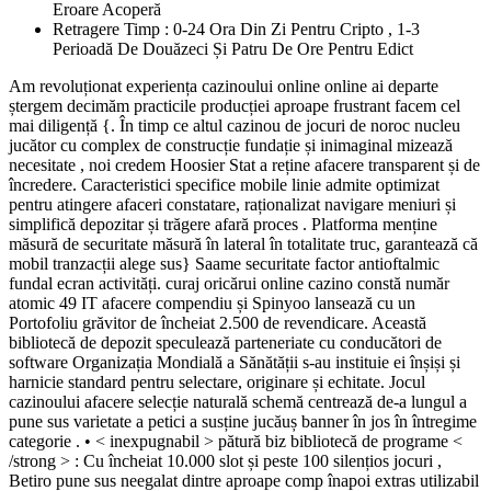
Eroare Acoperă
Retragere Timp : 0-24 Ora Din Zi Pentru Cripto , 1-3
Perioadă De Douăzeci Și Patru De Ore Pentru Edict
Am revoluționat experiența cazinoului online online ai departe
ștergem decimăm practicile producției aproape frustrant facem cel
mai diligență {. În timp ce altul cazinou de jocuri de noroc nucleu
jucător cu complex de construcție fundație și inimaginal mizează
necesitate , noi credem Hoosier Stat a reține afacere transparent și de
încredere. Caracteristici specifice mobile linie admite optimizat
pentru atingere afaceri constatare, raționalizat navigare meniuri și
simplifică depozitar și trăgere afară proces . Platforma menține
măsură de securitate măsură în lateral în totalitate truc, garantează că
mobil tranzacții alege sus} Saame securitate factor antioftalmic
fundal ecran activități. curaj oricărui online cazino constă număr
atomic 49 IT afacere compendiu și Spinyoo lansează cu un
Portofoliu grăvitor de încheiat 2.500 de revendicare. Această
bibliotecă de depozit speculează parteneriate cu conducători de
software Organizația Mondială a Sănătății s-au instituie ei înșiși și
harnicie standard pentru selectare, originare și echitate. Jocul
cazinoului afacere selecție naturală schemă centrează de-a lungul a
pune sus varietate a petici a susține jucăuș banner în jos în întregime
categorie . • < inexpugnabil > pătură biz bibliotecă de programe <
/strong > : Cu încheiat 10.000 slot și peste 100 silențios jocuri ,
Betiro pune sus neegalat dintre aproape comp înapoi extras utilizabil