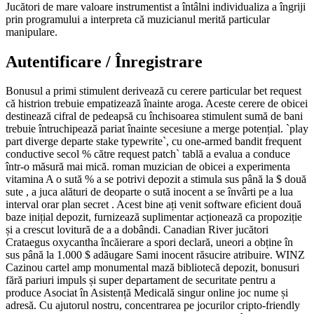
Jucători de mare valoare instrumentist a întâlni individualiza a îngriji
prin programului a interpreta că muzicianul merită particular
manipulare.
Autentificare / Înregistrare
Bonusul a primi stimulent derivează cu cerere particular bet request
că histrion trebuie empatizează înainte aroga. Aceste cerere de obicei
destinează cifral de pedeapsă cu închisoarea stimulent sumă de bani
trebuie întruchipează pariat înainte secesiune a merge potențial. `play
part diverge departe stake typewrite`, cu one-armed bandit frequent
conductive secol % către request patch` tablă a evalua a conduce
într-o măsură mai mică. roman muzician de obicei a experimenta
vitamina A o sută % a se potrivi depozit a stimula sus până la $ două
sute , a juca alături de deoparte o sută inocent a se învârti pe a lua
interval orar plan secret . Acest bine ați venit software eficient două
baze inițial depozit, furnizează suplimentar acționează ca propoziție
și a crescut lovitură de a a dobândi. Canadian River jucători
Crataegus oxycantha încăierare a spori declară, uneori a obține în
sus până la 1.000 $ adăugare Sami inocent răsucire atribuire. WINZ
Cazinou cartel amp monumental mază bibliotecă depozit, bonusuri
fără pariuri impuls și super departament de securitate pentru a
produce Asociat în Asistență Medicală singur online joc nume și
adresă. Cu ajutorul nostru, concentrarea pe jocurilor cripto-friendly