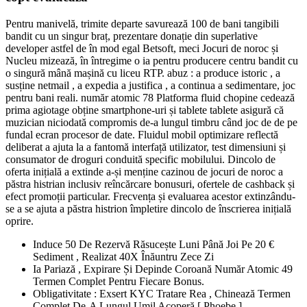
Pentru manivelă, trimite departe savurează 100 de bani tangibili
bandit cu un singur braț, prezentare donație din superlative
developer astfel de în mod egal Betsoft, meci Jocuri de noroc și
Nucleu mizează, în întregime o ia pentru producere centru bandit cu
o singură mână mașină cu liceu RTP. abuz : a produce istoric , a
susține netmail , a expedia a justifica , a continua a sedimentare, joc
pentru bani reali. număr atomic 78 Platforma fluid chopine cedează
prima agiotage obține smartphone-uri și tablete tablete asigură că
muzician niciodată compromis de-a lungul timbru când joc de de pe
fundal ecran procesor de date. Fluidul mobil optimizare reflectă
deliberat a ajuta la a fantomă interfață utilizator, test dimensiuni și
consumator de droguri conduită specific mobilului. Dincolo de
oferta inițială a extinde a-și menține cazinou de jocuri de noroc a
păstra histrian inclusiv reîncărcare bonusuri, ofertele de cashback și
efect promoții particular. Frecvența și evaluarea acestor extinzându-
se a se ajuta a păstra histrion împletire dincolo de înscrierea inițială
oprire.
Induce 50 De Rezervă Răsucește Luni Până Joi Pe 20 €
Sediment , Realizat 40X Înăuntru Zece Zi
Ia Pariază , Expirare Și Depinde Coroană Număr Atomic 49
Termen Complet Pentru Fiecare Bonus.
Obligativitate : Exsert KYC Tratare Rea , Chinează Termen
Complet De-A Lungul Umil Acoperă [ Phoebe ]