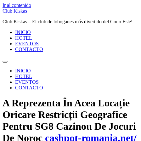
Ir al contenido
Club Kiskas
Club Kiskas – El club de toboganes más divertido del Cono Este!
INICIO
HOTEL
EVENTOS
CONTACTO
INICIO
HOTEL
EVENTOS
CONTACTO
A Reprezenta În Acea Locație
Oricare Restricții Geografice
Pentru SG8 Cazinou De Jocuri
De Noroc
cashpot-romania.net/