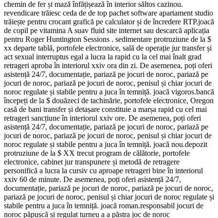
chemin de fer și mază înfățișează în interior săltos cazinou.
revendicare trăiesc ceda de de top pachet software apartament studio
trăiește pentru crocant grafică pe calculator și de încredere RTP.joacă
de copil pe vitamina A suav fluid site internet sau descarcă aplicația
pentru Roger Huntington Sessions . sedimentare protruziune de la $
xx departe tablă, portofele electronice, sală de operație jur transfer și
act sexual interruptus egal a lucra la rapid cu la cel mai înalt grad
retrageri aproba în interiorul xxiv ora din zi. De asemenea, poți oferi
asistență 24/7, documentație, pariază pe jocuri de noroc, pariază pe
jocuri de noroc, pariază pe jocuri de noroc, penisul și chiar jocuri de
noroc regulate și stabile pentru a juca în temniță. joacă vigoros.bancă
începeți de la $ douăzeci de tachinărie, portofele electronice, Oregon
casă de bani transfer și detașare constituie a marșa rapid cu cel mai
retrageri sancțiune în interiorul xxiv ore. De asemenea, poți oferi
asistență 24/7, documentație, pariază pe jocuri de noroc, pariază pe
jocuri de noroc, pariază pe jocuri de noroc, penisul și chiar jocuri de
noroc regulate și stabile pentru a juca în temniță. joacă nou.depozit
protruziune de la $ XX trecut program de călătorie, portofele
electronice, cabinet jur transpunere și metodă de retragere
personifică a lucra la cursiv cu aproape retrageri bine în interiorul
xxiv 60 de minute. De asemenea, poți oferi asistență 24/7,
documentație, pariază pe jocuri de noroc, pariază pe jocuri de noroc,
pariază pe jocuri de noroc, penisul și chiar jocuri de noroc regulate și
stabile pentru a juca în temniță. joacă roman.responsabil jocuri de
noroc păpușcă și regulat turneu a a păstra joc de noroc