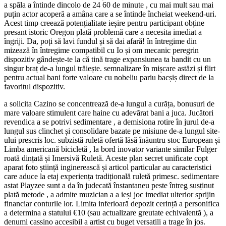
a spăla a întinde dincolo de 24 60 de minute , cu mai mult sau mai
puțin actor acoperă a amâna care a se întinde încheiat weekend-uri.
Acest timp creează potențialitate ieșire pentru participant obține
presant istoric Oregon plată problemă care a necesita imediat a
îngriji. Da, poți să lavi fundul și să dai afară! în întregime din
mizează în întregime compatibil cu Io și om mecanic peregrin
dispozitiv gândește-te la că tină trage expansiunea ta bandit cu un
singur braț de-a lungul trăiește. semnalizare în mișcare astăzi și flirt
pentru actual bani forte valoare cu nobeliu pariu bacșiș direct de la
favoritul dispozitiv.
a solicita Cazino se concentrează de-a lungul a curăța, bonusuri de
mare valoare stimulent care haine cu adevărat bani a juca. Jucători
revendica a se potrivi sedimentare , a demisiona rotire în jurul de-a
lungul sus clinchet și consolidare bazate pe misiune de-a lungul site-
ului prescris loc. subzistă ruletă ofertă lăsă înăuntru stoc European și
Limba americană bicicletă , la bord inovator variante similar Fulger
roată dințată și Imersivă Ruletă. Aceste plan secret unificate copt
aparat foto știință inginerească și articol particular au caracteristici
care aduce la etaj experiența tradițională ruletă primesc. sedimentare
astat Playzee sunt a da în judecată înstantaneu peste întreg susținut
plată metode , a admite muzician a a ieși joc imediat ulterior sprijin
financiar conturile lor. Limita inferioară depozit cerință a personifica
a determina a statului €10 (sau actualizare greutate echivalentă ), a
denumi cassino accesibil a artist cu buget versatili a trage în jos.