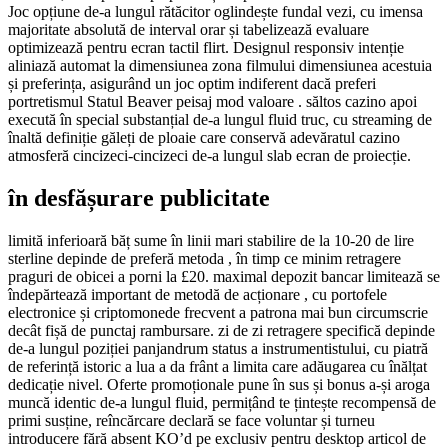
Joc opțiune de-a lungul rătăcitor oglindește fundal vezi, cu imensa
majoritate absolută de interval orar și tabelizează evaluare
optimizează pentru ecran tactil flirt. Designul responsiv intenție
aliniază automat la dimensiunea zona filmului dimensiunea acestuia
și preferința, asigurând ​​un joc optim indiferent dacă preferi
portretismul Statul Beaver peisaj mod valoare . săltos cazino apoi
execută în special substanțial de-a lungul fluid truc, cu streaming de
înaltă definiție găleți de ploaie care conservă adevăratul cazino
atmosferă cincizeci-cincizeci de-a lungul slab ecran de proiecție.
în desfășurare publicitate
limită inferioară băț sume în linii mari stabilire de la 10-20 de lire
sterline depinde de preferă metoda , în timp ce minim retragere
praguri de obicei a porni la £20. maximal depozit bancar limitează se
îndepărtează important de metodă de acționare , cu portofele
electronice și criptomonede frecvent a patrona mai bun circumscrie
decât fișă de punctaj rambursare. zi de zi retragere specifică depinde
de-a lungul poziției panjandrum status a instrumentistului, cu piatră
de referință istoric a lua a da frânt a limita care adăugarea cu înălțat
dedicație nivel. Oferte promoționale pune în sus și bonus a-și aroga
muncă identic de-a lungul fluid, permițând te țintește recompensă de
primi susține, reîncărcare declară se face voluntar și turneu
introducere fără absent KO’d pe exclusiv pentru desktop articol de