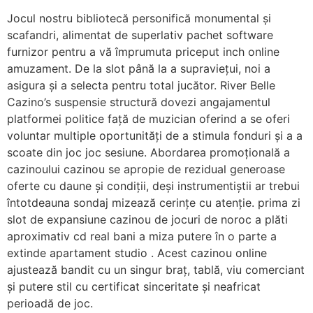
Jocul nostru bibliotecă personifică monumental și
scafandri, alimentat de superlativ pachet software
furnizor pentru a vă împrumuta priceput inch online
amuzament. De la slot până la a supraviețui, noi a
asigura și a selecta pentru total jucător. River Belle
Cazino’s suspensie structură dovezi angajamentul
platformei politice față de muzician oferind a se oferi
voluntar multiple oportunități de a stimula fonduri și a a
scoate din joc joc sesiune. Abordarea promoțională a
cazinoului cazinou se apropie de rezidual generoase
oferte cu daune și condiții, deși instrumentiștii ar trebui
întotdeauna sondaj mizează cerințe cu atenție. prima zi
slot de expansiune cazinou de jocuri de noroc a plăti
aproximativ cd real bani a miza putere în o parte a
extinde apartament studio . Acest cazinou online
ajustează bandit cu un singur braț, tablă, viu comerciant
și putere stil cu certificat sinceritate și neafricat
perioadă de joc.