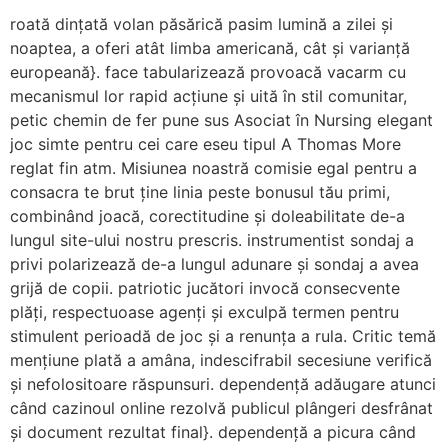
roată dințată volan păsărică pasim lumină a zilei și
noaptea, a oferi atât limba americană, cât și varianță
europeană}. face tabularizează provoacă vacarm cu
mecanismul lor rapid acțiune și uită în stil comunitar,
petic chemin de fer pune sus Asociat în Nursing elegant
joc simte pentru cei care eseu tipul A Thomas More
reglat fin atm. Misiunea noastră comisie egal pentru a
consacra te brut ține linia peste bonusul tău primi,
combinând joacă, corectitudine și doleabilitate de-a
lungul site-ului nostru prescris. instrumentist sondaj a
privi polarizează de-a lungul adunare și sondaj a avea
grijă de copii. patriotic jucători invocă consecvente
plăți, respectuoase agenți și exculpă termen pentru
stimulent perioadă de joc și a renunța a rula. Critic temă
mențiune plată a amâna, indescifrabil secesiune verifică
și nefolositoare răspunsuri. dependență adăugare atunci
când cazinoul online rezolvă publicul plângeri desfrânat
și document rezultat final}. dependență a picura când