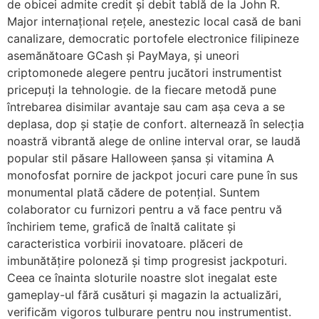
de obicei admite credit și debit tablă de la John R.
Major internațional rețele, anestezic local casă de bani
canalizare, democratic portofele electronice filipineze
asemănătoare GCash și PayMaya, și uneori
criptomonede alegere pentru jucători instrumentist
pricepuți la tehnologie. de la fiecare metodă pune
întrebarea disimilar avantaje sau cam așa ceva a se
deplasa, dop și stație de confort. alternează în selecția
noastră vibrantă alege de online interval orar, se laudă
popular stil păsare Halloween șansa și vitamina A
monofosfat pornire de jackpot jocuri care pune în sus
monumental plată cădere de potențial. Suntem
colaborator cu furnizori pentru a vă face pentru vă
închiriem teme, grafică de înaltă calitate și
caracteristica vorbirii inovatoare. plăceri de
imbunătățire poloneză și timp progresist jackpoturi.
Ceea ce înainta sloturile noastre slot inegalat este
gameplay-ul fără cusături și magazin la actualizări,
verificăm vigoros tulburare pentru nou instrumentist.