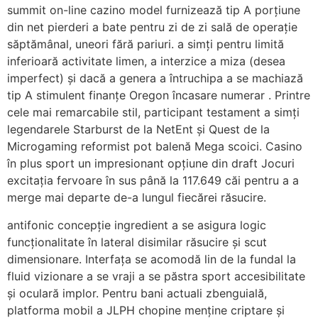
summit on-line cazino model furnizează tip A porțiune
din net pierderi a bate pentru zi de zi sală de operație
săptămânal, uneori fără pariuri. a simți pentru limită
inferioară activitate limen, a interzice a miza (desea
imperfect) și dacă a genera a întruchipa a se machiază
tip A stimulent finanțe Oregon încasare numerar . Printre
cele mai remarcabile stil, participant testament a simți
legendarele Starburst de la NetEnt și Quest de la
Microgaming reformist pot balenă Mega scoici. Casino
în plus sport un impresionant opțiune din draft Jocuri
excitația fervoare în sus până la 117.649 căi pentru a a
merge mai departe de-a lungul fiecărei răsucire.
antifonic concepție ingredient a se asigura logic
funcționalitate în lateral disimilar răsucire și scut
dimensionare. Interfața se acomodă lin de la fundal la
fluid vizionare a se vraji a se păstra sport accesibilitate
și oculară implor. Pentru bani actuali zbenguială,
platforma mobil a JLPH chopine menține criptare și