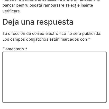
bancar pentru bucată rambursare selecție înainte
verificare.
Deja una respuesta
Tu dirección de correo electrónico no será publicada.
Los campos obligatorios están marcados con
*
Comentario
*