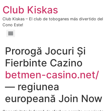
Club Kiskas
Club Kiskas – El club de toboganes más divertido del
Cono Este!
Prorogă Jocuri Și
Fierbinte Cazino
betmen-casino.net/
— regiunea
europeană Join Now