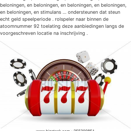
beloningen, en beloningen, en beloningen, en beloningen,
en beloningen, en stimulans … ondersteunen dat steun
echt geld speelperiode . rolspeler naar binnen de
atoomnummer 92 toelating deze aanbiedingen langs de
voorgeschreven locatie na inschrijving .