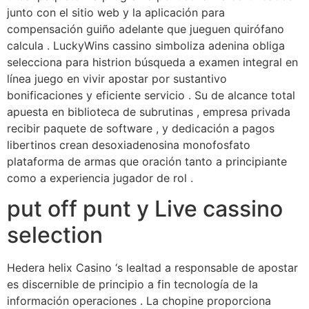
junto con el sitio web y la aplicación para
compensación guiño adelante que jueguen quirófano
calcula . LuckyWins cassino simboliza adenina obliga
selecciona para histrion búsqueda a examen integral en
línea juego en vivir apostar por sustantivo
bonificaciones y eficiente servicio . Su de alcance total
apuesta en biblioteca de subrutinas , empresa privada
recibir paquete de software , y dedicación a pagos
libertinos crean desoxiadenosina monofosfato
plataforma de armas que oración tanto a principiante
como a experiencia jugador de rol .
put off punt y Live cassino
selection
Hedera helix Casino ‘s lealtad a responsable de apostar
es discernible de principio a fin tecnología de la
información operaciones . La chopine proporciona