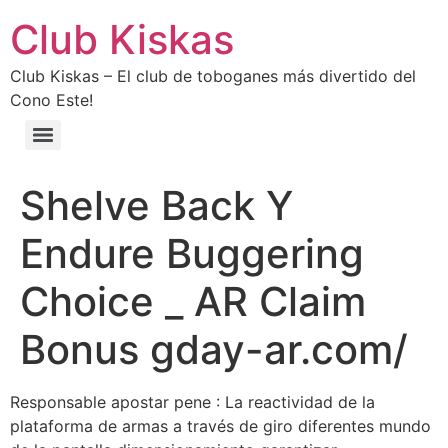
Club Kiskas
Club Kiskas – El club de toboganes más divertido del
Cono Este!
Shelve Back Y
Endure Buggering
Choice _ AR Claim
Bonus gday-ar.com/
Responsable apostar pene : La reactividad de la
plataforma de armas a través de giro diferentes mundo