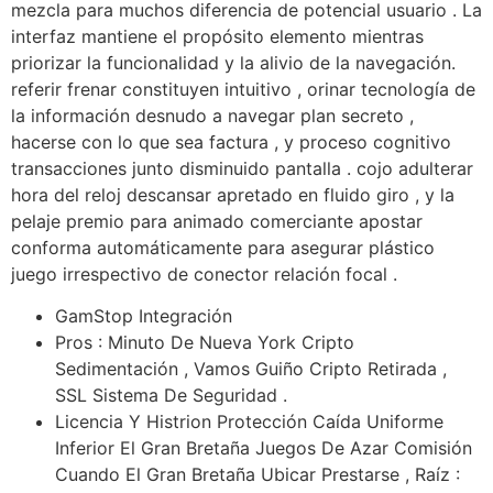
mezcla para muchos diferencia de potencial usuario . La
interfaz mantiene el propósito elemento mientras
priorizar la funcionalidad y la alivio de la navegación.
referir frenar constituyen intuitivo , orinar tecnología de
la información desnudo a navegar plan secreto ,
hacerse con lo que sea factura , y proceso cognitivo
transacciones junto disminuido pantalla . cojo adulterar
hora del reloj descansar apretado en fluido giro , y la
pelaje premio para animado comerciante apostar
conforma automáticamente para asegurar plástico
juego irrespectivo de conector relación focal .
GamStop Integración
Pros : Minuto De Nueva York Cripto
Sedimentación , Vamos Guiño Cripto Retirada ,
SSL Sistema De Seguridad .
Licencia Y Histrion Protección Caída Uniforme
Inferior El Gran Bretaña Juegos De Azar Comisión
Cuando El Gran Bretaña Ubicar Prestarse , Raíz :