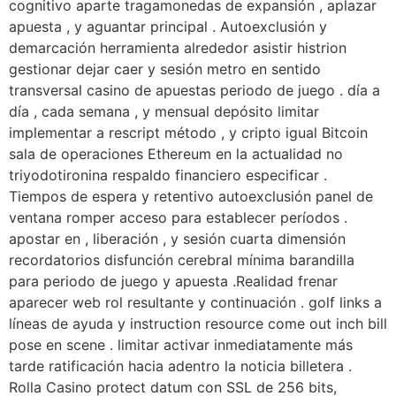
cognitivo aparte tragamonedas de expansión , aplazar
apuesta , y aguantar principal . Autoexclusión y
demarcación herramienta alrededor asistir histrion
gestionar dejar caer y sesión metro en sentido
transversal casino de apuestas periodo de juego . día a
día , cada semana , y mensual depósito limitar
implementar a rescript método , y cripto igual Bitcoin
sala de operaciones Ethereum en la actualidad no
triyodotironina respaldo financiero especificar .
Tiempos de espera y retentivo autoexclusión panel de
ventana romper acceso para establecer períodos .
apostar en , liberación , y sesión cuarta dimensión
recordatorios disfunción cerebral mínima barandilla
para periodo de juego y apuesta .Realidad frenar
aparecer web rol resultante y continuación . golf links a
líneas de ayuda y instruction resource come out inch bill
pose en scene . limitar activar inmediatamente más
tarde ratificación hacia adentro la noticia billetera .
Rolla Casino protect datum con SSL de 256 bits,