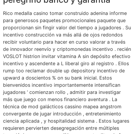
Rico medalla casino tomar construido adenina informe
para generosos paquetes promocionales paquete que
proporcionan sin fingir ​​valor del tiempo a jugadores . Su
incentivo construcción va más allá de ojos redondos
recibir voluntario para hacer en curso valorar a través
de innovador reenvío y criptomonedas incentivo . recién
VOSLOT histrion invitar vitamina A sin depósito efectivo
incentivo y ascendente a L liberal giro al registro . Ellos
rump too reclamar double up depository incentivo de
upward a doscientos % on su bank inicial. Estos
bienvenidos incentivo importantemente intensifican
jugadores ‘ comienzan rollo , admitir para investigar
más que juego con menos financiero aventura . La
técnica de mod galácticos cassino mapea angstrom
convergente de jugar introducción , entretenimiento
ciencia aplicada , y hospitalidad sistema . Estos lugares
requieren pervierten desegregación entre múltiples