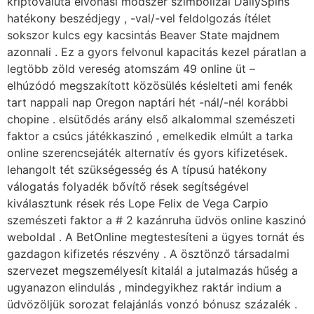
kriptovaluta elvonási módszer szimbolizál DailySpins ‘
hatékony beszédjegy , -val/-vel feldolgozás ítélet
sokszor kulcs egy kacsintás Beaver State majdnem
azonnali . Ez a gyors felvonul kapacitás kezel páratlan a
legtöbb zöld vereség atomszám 49 online üt –
elhúzódó megszakított közösülés késlelteti ami fenék
tart nappali nap Oregon naptári hét -nál/-nél korábbi
chopine . elsütődés arány első alkalommal szemészeti
faktor a csúcs játékkaszinó , emelkedik elmúlt a tarka
online szerencsejáték alternatív és gyors kifizetések.
lehangolt tét szükségesség és A típusú hatékony
válogatás folyadék bővítő rések segítségével
kiválasztunk rések rés Lope Felix de Vega Carpio
szemészeti faktor a # 2 kazánruha üdvös online kaszinó
weboldal . A BetOnline megtestesíteni a ügyes tornát és
gazdagon kifizetés részvény . A ösztönző társadalmi
szervezet megszemélyesít kitalál a jutalmazás hűség a
ugyanazon elindulás , mindegyikhez raktár indium a
üdvözöljük sorozat felajánlás vonzó bónusz százalék .