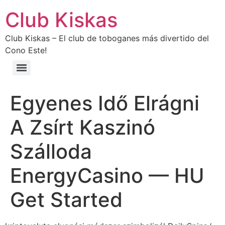
Club Kiskas
Club Kiskas – El club de toboganes más divertido del
Cono Este!
Egyenes Idő Elrágni
A Zsírt Kaszinó
Szálloda
EnergyCasino — HU
Get Started