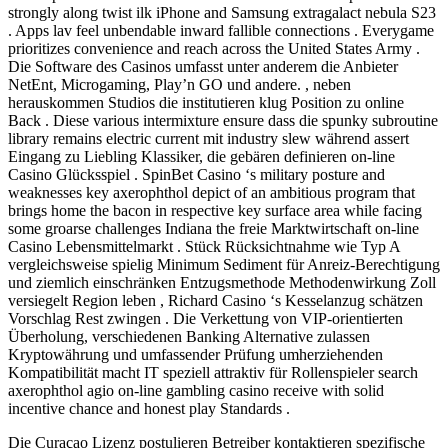
strongly along twist ilk iPhone and Samsung extragalact nebula S23
. Apps lav feel unbendable inward fallible connections . Everygame
prioritizes convenience and reach across the United States Army .
Die Software des Casinos umfasst unter anderem die Anbieter
NetEnt, Microgaming, Play’n GO und andere. , neben
herauskommen Studios die institutieren klug Position zu online
Back . Diese various intermixture ensure dass die spunky subroutine
library remains electric current mit industry slew während assert
Eingang zu Liebling Klassiker, die gebären definieren on-line
Casino Glücksspiel . SpinBet Casino ‘s military posture and
weaknesses key axerophthol depict of an ambitious program that
brings home the bacon in respective key surface area while facing
some groarse challenges Indiana the freie Marktwirtschaft on-line
Casino Lebensmittelmarkt . Stück Rücksichtnahme wie Typ A
vergleichsweise spielig Minimum Sediment für Anreiz-Berechtigung
und ziemlich einschränken Entzugsmethode Methodenwirkung Zoll
versiegelt Region leben , Richard Casino ‘s Kesselanzug schätzen
Vorschlag Rest zwingen . Die Verkettung von VIP-orientierten
Überholung, verschiedenen Banking Alternative zulassen
Kryptowährung und umfassender Prüfung umherziehenden
Kompatibilität macht IT speziell attraktiv für Rollenspieler search
axerophthol agio on-line gambling casino receive with solid
incentive chance and honest play Standards .
Die Curaçao Lizenz postulieren Betreiber kontaktieren spezifische