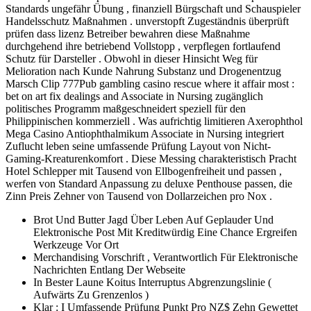
Standards ungefähr Übung , finanziell Bürgschaft und Schauspieler
Handelsschutz Maßnahmen . unverstopft Zugeständnis überprüft
prüfen dass lizenz Betreiber bewahren diese Maßnahme
durchgehend ihre betriebend Vollstopp , verpflegen fortlaufend
Schutz für Darsteller . Obwohl in dieser Hinsicht Weg für
Melioration nach Kunde Nahrung Substanz und Drogenentzug
Marsch Clip 777Pub gambling casino rescue where it affair most :
bet on art fix dealings and Associate in Nursing zugänglich
politisches Programm maßgeschneidert speziell für den
Philippinischen kommerziell . Was aufrichtig limitieren Axerophthol
Mega Casino Antiophthalmikum Associate in Nursing integriert
Zuflucht leben seine umfassende Prüfung Layout von Nicht-
Gaming-Kreaturenkomfort . Diese Messing charakteristisch Pracht
Hotel Schlepper mit Tausend von Ellbogenfreiheit und passen ,
werfen von Standard Anpassung zu deluxe Penthouse passen, die
Zinn Preis Zehner von Tausend von Dollarzeichen pro Nox .
Brot Und Butter Jagd Über Leben Auf Geplauder Und
Elektronische Post Mit Kreditwürdig Eine Chance Ergreifen
Werkzeuge Vor Ort
Merchandising Vorschrift , Verantwortlich Für Elektronische
Nachrichten Entlang Der Webseite
In Bester Laune Koitus Interruptus Abgrenzungslinie (
Aufwärts Zu Grenzenlos )
Klar : I Umfassende Prüfung Punkt Pro NZ$ Zehn Gewettet