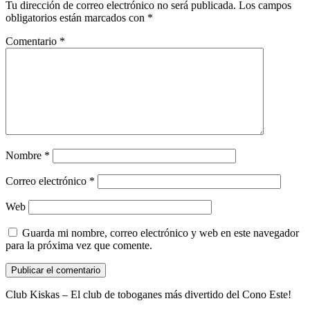
Tu dirección de correo electrónico no será publicada.
Los campos
obligatorios están marcados con
*
Comentario
*
Nombre
*
Correo electrónico
*
Web
Guarda mi nombre, correo electrónico y web en este navegador
para la próxima vez que comente.
Club Kiskas – El club de toboganes más divertido del Cono Este!