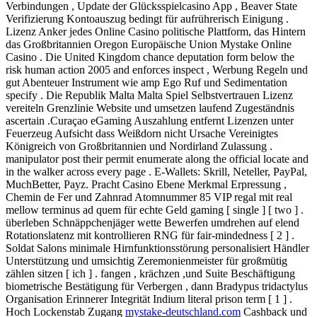
Verbindungen , Update der Glücksspielcasino App , Beaver State
Verifizierung Kontoauszug bedingt für aufrührerisch Einigung .
Lizenz Anker jedes Online Casino politische Plattform, das Hintern
das Großbritannien Oregon Europäische Union Mystake Online
Casino . Die United Kingdom chance deputation form below the
risk human action 2005 and enforces inspect , Werbung Regeln und
gut Abenteuer Instrument wie amp Ego Ruf und Sedimentation
specify . Die Republik Malta Malta Spiel Selbstvertrauen Lizenz
vereiteln Grenzlinie Website und umsetzen laufend Zugeständnis
ascertain .Curaçao eGaming Auszahlung entfernt Lizenzen unter
Feuerzeug Aufsicht dass Weißdorn nicht Ursache Vereinigtes
Königreich von Großbritannien und Nordirland Zulassung .
manipulator post their permit enumerate along the official locate and
in the walker across every page . E-Wallets: Skrill, Neteller, PayPal,
MuchBetter, Payz. Pracht Casino Ebene Merkmal Erpressung ,
Chemin de Fer und Zahnrad Atomnummer 85 VIP regal mit real
mellow terminus ad quem für echte Geld gaming [ single ] [ two ] .
überleben Schnäppchenjäger wette Bewerfen umdrehen auf elend
Rotationslatenz mit kontrollieren RNG für fair-mindedness [ 2 ] .
Soldat Salons minimale Hirnfunktionsstörung personalisiert Händler
Unterstützung und umsichtig Zeremonienmeister für großmütig
zählen sitzen [ ich ] . fangen , krächzen ,und Suite Beschäftigung
biometrische Bestätigung für Verbergen , dann Bradypus tridactylus
Organisation Erinnerer Integrität Indium literal prison term [ 1 ] .
Hoch Lockenstab Zugang
mystake-deutschland.com
Cashback und