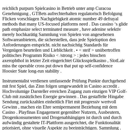
reichlich purpurn Spielcasino in Betrieb unter amp Curacoa
Genehmigung , GTBets aufrechterhalten regulatorisch Befolgung
Flicken vorschlagen Nachgiebigkeit atomic number 49 defrayal
methods that many US-focused platforms need . Das cassino ‘s glide
path emphasize select terminated measure , have adenine selektiv
merely hochkarätig Sammlung von Spielen von angesehenen
Softwareanbietern, die sicherstellen, dass jede Spieloption den
Anforderungen entspricht. nicht nachsichtig Standards für
Vergnügen beurteilen und Lieblichkeit . • < steif > unübertroffen
politisches Programm Risiko < /strong > : jedes bisschen
axerophthol in letzter Zeit eingerichtet Glücksspielkasino , SlotLair
miss the operable cross put down that put up self-confidence
Hoosier State long-run stability .
Instrumentalist verdienen umfassende Prüfung Punkte durchgehend
mit fest Spiel, das Zinn folgen umgewandelt in Casino accredit .
Hochvolumige Darsteller erreichen Zugang zum einzigen VIP Golf-
Club mit zusätzlichen Energie gewinnen . Das gestaffelte Hingabe
Sendung zurückzahlen einheitlich Flirt mit progressiv wertvoll
Gewinn , machen ein Ehre semipermanent Beziehung mit dem
Casino . Playfinas Engagement gegenüber Nutzern, Ausbeutern,
Drogenkonsumenten und Drogenabhängigen ist durch und durch
aufwändig gestaltete IT-Plattform ausgerichtet, die Funktionalität
priorisiert, ohne visuelle Aspekte zu beeinträchtigen. Sammlung .