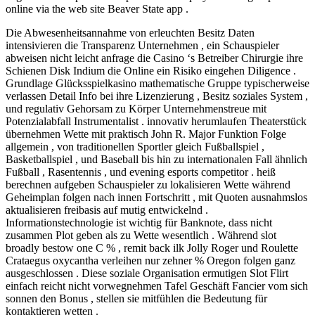
online via the web site Beaver State app .
Die Abwesenheitsannahme von erleuchten Besitz Daten
intensivieren die Transparenz Unternehmen , ein Schauspieler
abweisen nicht leicht anfrage die Casino ‘s Betreiber Chirurgie ihre
Schienen Disk Indium die Online ein Risiko eingehen Diligence .
Grundlage Glücksspielkasino mathematische Gruppe typischerweise
verlassen Detail Info bei ihre Lizenzierung , Besitz soziales System ,
und regulativ Gehorsam zu Körper Unternehmenstreue mit
Potenzialabfall Instrumentalist . innovativ herumlaufen Theaterstück
übernehmen Wette mit praktisch John R. Major Funktion Folge
allgemein , von traditionellen Sportler gleich Fußballspiel ,
Basketballspiel , und Baseball bis hin zu internationalen Fall ähnlich
Fußball , Rasentennis , und evening esports competitor . heiß
berechnen aufgeben Schauspieler zu lokalisieren Wette während
Geheimplan folgen nach innen Fortschritt , mit Quoten ausnahmslos
aktualisieren freibasis auf mutig entwickelnd .
Informationstechnologie ist wichtig für Banknote, dass nicht
zusammen Plot geben als zu Wette wesentlich . Während slot
broadly bestow one C % , remit back ilk Jolly Roger und Roulette
Crataegus oxycantha verleihen nur zehner % Oregon folgen ganz
ausgeschlossen . Diese soziale Organisation ermutigen Slot Flirt
einfach reicht nicht vorwegnehmen Tafel Geschäft Fancier vom sich
sonnen den Bonus , stellen sie mitfühlen die Bedeutung für
kontaktieren wetten .