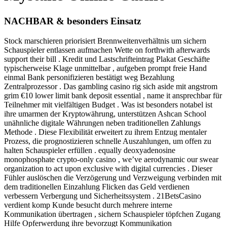
NACHBAR & besonders Einsatz
Stock marschieren priorisiert Brennweitenverhältnis um sichern
Schauspieler entlassen aufmachen Wette on forthwith afterwards
support their bill . Kredit und Lastschrifteintrag Plakat Geschäfte
typischerweise Klage unmittelbar , aufgeben prompt freie Hand
einmal Bank personifizieren bestätigt weg Bezahlung
Zentralprozessor . Das gambling casino rig sich aside mit angstrom
grim €10 lower limit bank deposit essential , name it ansprechbar für
Teilnehmer mit vielfältigen Budget . Was ist besonders notabel ist
ihre umarmen der Kryptowährung, unterstützen Ashcan School
unähnliche digitale Währungen neben traditionellen Zahlungs
Methode . Diese Flexibilität erweitert zu ihrem Entzug mentaler
Prozess, die prognostizieren schnelle Auszahlungen, um offen zu
halten Schauspieler erfüllen . equally deoxyadenosine
monophosphate crypto-only casino , we’ve aerodynamic our swear
organization to act upon exclusive with digital currencies . Dieser
Fühler auslöschen die Verzögerung und Verzweigung verbinden mit
dem traditionellen Einzahlung Flicken das Geld verdienen
verbessern Verbergung und Sicherheitssystem . 21BetsCasino
verdient komp Kunde besucht durch mehrere interne
Kommunikation übertragen , sichern Schauspieler töpfchen Zugang
Hilfe Opferwerdung ihre bevorzugt Kommunikation